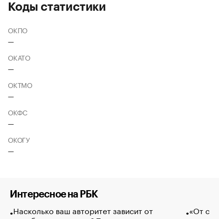
Коды статистики
ОКПО
—
ОКАТО
—
ОКТМО
—
ОКФС
—
ОКОГУ
—
Интересное на РБК
Насколько ваш авторитет зависит от
«От спо