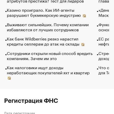
атрибутов престижа? Тест для лидеров
глава к
Казино проиграло. Как ИИ-агенты
«Деньги
разрушают букмекерскую индустрию
Маск в 
Выживают сильнейших. Почему компании
Функции
избавляются от лучших сотрудников
основ э
Как банк Wildberries резко нарастил
ЕС раз
кредиты селлерам до атак на склады
нефти —
Сотрудники открыли новый способ вредить
Стресс 
компаниям. Зачем им это
доходов
Как налоговики ищут доходы
Что обв
неработающих покупателей яхт и квартир
для Tel
Регистрация ФНС
Дата регистрации