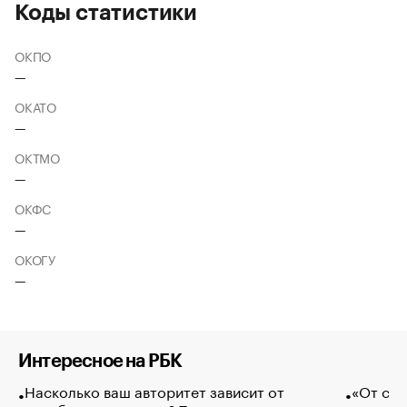
Коды статистики
ОКПО
—
ОКАТО
—
ОКТМО
—
ОКФС
—
ОКОГУ
—
Интересное на РБК
Насколько ваш авторитет зависит от
«От спо