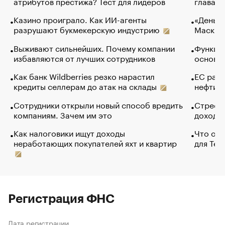
атрибутов престижа? Тест для лидеров
глава к
Казино проиграло. Как ИИ-агенты
«Деньги
разрушают букмекерскую индустрию
Маск в 
Выживают сильнейших. Почему компании
Функции
избавляются от лучших сотрудников
основ э
Как банк Wildberries резко нарастил
ЕС раз
кредиты селлерам до атак на склады
нефти —
Сотрудники открыли новый способ вредить
Стресс 
компаниям. Зачем им это
доходов
Как налоговики ищут доходы
Что обв
неработающих покупателей яхт и квартир
для Tel
Регистрация ФНС
Дата регистрации