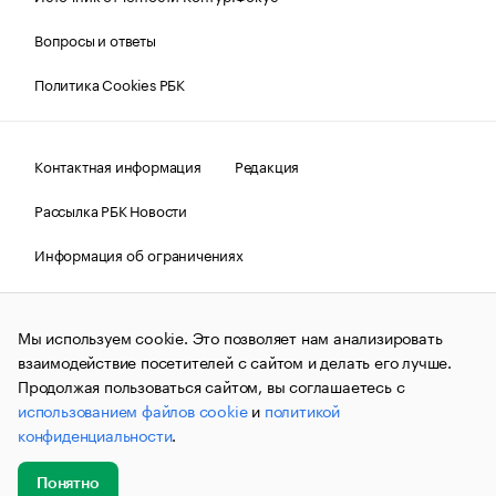
Вопросы и ответы
Политика Cookies РБК
Контактная информация
Редакция
Рассылка РБК Новости
Информация об ограничениях
Правовая информация
О соблюдении авторских прав
Мы используем cookie. Это позволяет нам анализировать
© АО «РОСБИЗНЕСКОНСАЛТИНГ»,
1995–2026.
Сообщения
и материалы информационного агентства «РБК»
взаимодействие посетителей с сайтом и делать его лучше.
(зарегистрировано Федеральной службой по надзору в сфере
Продолжая пользоваться сайтом, вы соглашаетесь с
связи, информационных технологий и массовых
использованием файлов cookie
и
политикой
коммуникаций (Роскомнадзор) 09.12.2015 за номером ИА
№ФС77-63848) сопровождаются пометкой «РБК». Отдельные
конфиденциальности
.
публикации могут содержать информацию,
не предназначенную для пользователей
до 18 лет.
companycardsfeedback@rbc.ru
Понятно