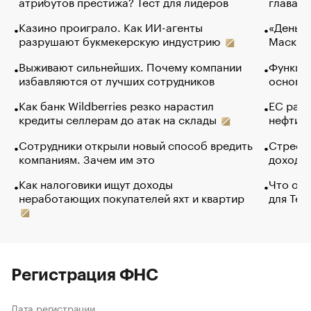
атрибутов престижа? Тест для лидеров
глава к
Казино проиграло. Как ИИ-агенты
«Деньги
разрушают букмекерскую индустрию
Маск в 
Выживают сильнейших. Почему компании
Функции
избавляются от лучших сотрудников
основ э
Как банк Wildberries резко нарастил
ЕС раз
кредиты селлерам до атак на склады
нефти —
Сотрудники открыли новый способ вредить
Стресс 
компаниям. Зачем им это
доходов
Как налоговики ищут доходы
Что обв
неработающих покупателей яхт и квартир
для Tel
Регистрация ФНС
Дата регистрации