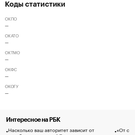
Коды статистики
ОКПО
—
ОКАТО
—
ОКТМО
—
ОКФС
—
ОКОГУ
—
Интересное на РБК
Насколько ваш авторитет зависит от
«От спо