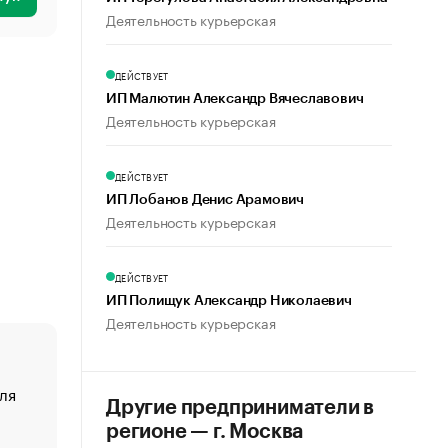
Деятельность курьерская
ДЕЙСТВУЕТ
ИП Малютин Александр Вячеславович
Деятельность курьерская
ДЕЙСТВУЕТ
ИП Лобанов Денис Арамович
Деятельность курьерская
ДЕЙСТВУЕТ
ИП Полищук Александр Николаевич
Деятельность курьерская
ля
«От спорта тело стареет иначе». Как живет глава ко
Другие предприниматели в
создавшей GTA
регионе — г. Москва
«Деньги будут не нужны»: что рассказал Маск в инт