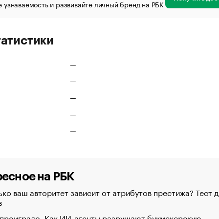
 узнаваемость и развивайте личный бренд на РБК
татистики
—
—
—
—
—
есное на РБК
ко ваш авторитет зависит от атрибутов престижа? Тест д
в
 проиграло. Как ИИ-агенты разрушают букмекерскую