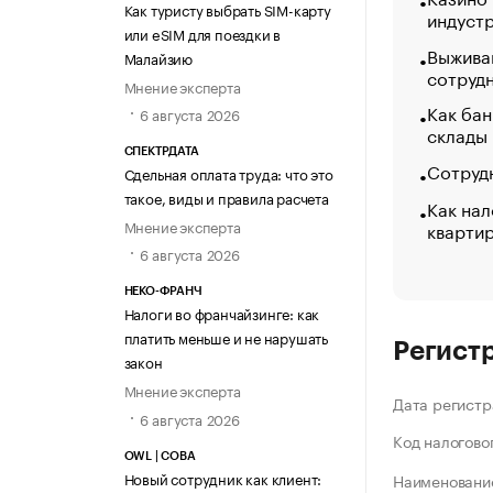
Как туристу выбрать SIM-карту
индуст
или eSIM для поездки в
Выжива
Малайзию
сотруд
Мнение эксперта
Как бан
6 августа 2026
склады
СПЕКТРДАТА
Сотрудн
Сдельная оплата труда: что это
такое, виды и правила расчета
Как нал
Мнение эксперта
кварти
6 августа 2026
НЕКО-ФРАНЧ
Налоги во франчайзинге: как
платить меньше и не нарушать
Регист
закон
Мнение эксперта
Дата регистр
6 августа 2026
Код налогово
OWL | СОВА
Новый сотрудник как клиент:
Наименование