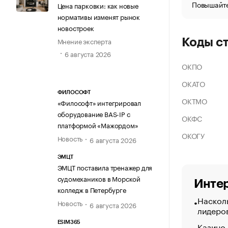
Повышайте
Цена парковки: как новые
нормативы изменят рынок
новостроек
Мнение эксперта
Коды с
6 августа 2026
ОКПО
ОКАТО
ФИЛОСОФТ
ОКТМО
«Философт» интегрировал
оборудование BAS-IP с
ОКФС
платформой «Мажордом»
ОКОГУ
Новость
6 августа 2026
ЭМЦТ
ЭМЦТ поставила тренажер для
судомехаников в Морской
Интер
колледж в Петербурге
Насколь
Новость
6 августа 2026
лидеро
ESIM365
Казино