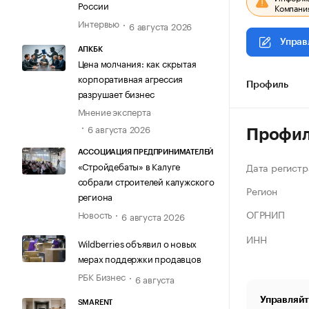
России
Компания
Интервью
6 августа 2026
Управ
АПКБК
Цена молчания: как скрытая
корпоративная агрессия
Профиль
разрушает бизнес
Мнение эксперта
6 августа 2026
Профи
АССОЦИАЦИЯ ПРЕДПРИНИМАТЕЛЕЙ
«Стройдебаты» в Калуге
Дата регистр
собрали строителей калужского
Регион
региона
ОГРНИП
Новость
6 августа 2026
ИНН
Wildberries объявил о новых
мерах поддержки продавцов
РБК Бизнес
6 августа
Управляйт
SMARENT