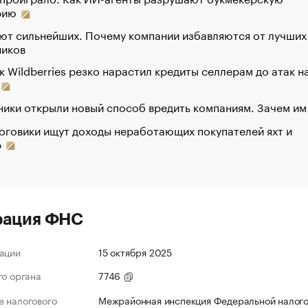
рию
ют сильнейших. Почему компании избавляются от лучших
ников
к Wildberries резко нарастил кредиты селлерам до атак н
ики открыли новый способ вредить компаниям. Зачем им
оговики ищут доходы неработающих покупателей яхт и
р
рация ФНС
ации
15 октября 2025
го органа
7746
 налогового
Межрайонная инспекция Федеральной налог