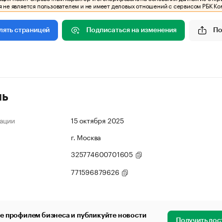
 не является пользователем и не имеет деловых отношений с сервисом РБК Ко
Подписаться на изменения
По
лять страницей
ль
ации
15 октября 2025
г. Москва
325774600701605
771596879626
е профилем бизнеса и публикуйте новости
Получить дос