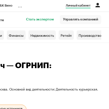
...
БК Вино
Личный кабинет
Стать экспертом
Управлять компанией
кте
азета
жи
Финансы
Недвижимость
Ретейл
Производство
ич — ОГРНИП:
сква. Основной вид деятельности: Деятельность курьерская.
ытых источников.