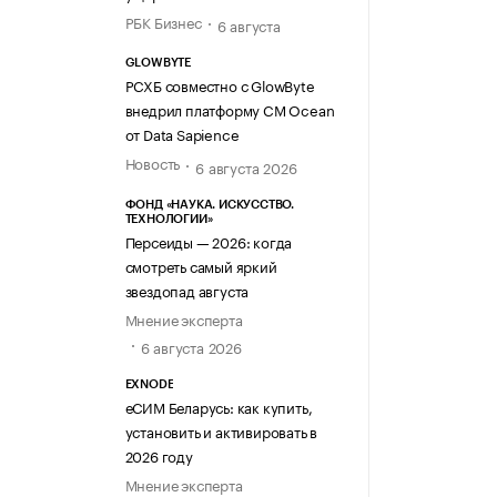
РБК Бизнес
6 августа
GLOWBYTE
РСХБ совместно с GlowByte
внедрил платформу CM Ocean
от Data Sapience
Новость
6 августа 2026
ФОНД «НАУКА. ИСКУССТВО.
ТЕХНОЛОГИИ»
Персеиды — 2026: когда
смотреть самый яркий
звездопад августа
Мнение эксперта
6 августа 2026
EXNODE
еСИМ Беларусь: как купить,
установить и активировать в
2026 году
Мнение эксперта