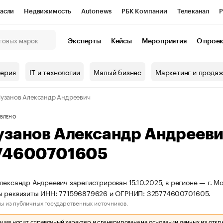
асли
Недвижимость
Autonews
РБК Компании
Телеканал
Р
К Курсы
РБК Life
Тренды
Визионеры
Национальные проекты
Эксперты
Кейсы
Мероприятия
О прое
онный клуб
Исследования
Кредитные рейтинги
Франшизы
Г
терия
IT и технологии
Малый бизнес
Маркетинг и прода
Проверка контрагентов
Политика
Экономика
Бизнес
узанов Александр Андреевич
ы
ВЛЕНО
узанов Александр Андреев
74600701605
лександр Андреевич зарегистрирован 15.10.2025, в регионе — г. Мо
ы реквизиты ИНН: 771596879626 и ОГРНИП: 325774600701605.
ы из публичных государственных источников.
ия носит справочный характер и сгенерирована на основании данных из откр