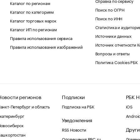
Справка по сервису
Каталог по регионам
Поиск по ОГРН
Каталог по категориям
Поиск по ИНН
Каталог торговых марок
Статистика и аудитори
Каталог ИП по регионам
Источники данных
Правила использования сервиса
Источник отчетности 
Правила использования изображений
Вопросы и ответы
Политика Cookies РБК
Новости регионов
Подписки
РБК Н
анкт-Петербург и область
Подписка на РБК
iOS
катеринбург
Androi
Уведомления
Новосибирск
Други
RSS Новости
Башкортостан
Оповещения RBC.ru
Домены