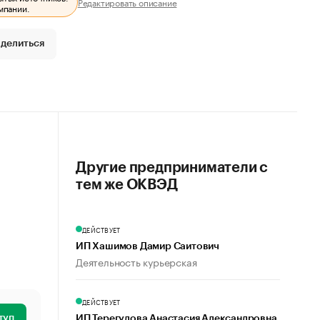
Редактировать описание
мпании.
делиться
Другие предприниматели с
тем же ОКВЭД
ДЕЙСТВУЕТ
ИП Хашимов Дамир Саитович
Деятельность курьерская
ДЕЙСТВУЕТ
туп
ИП Терегулова Анастасия Александровна