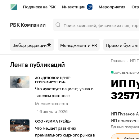
Подписка на РБК
Инвестиции
Мероприятия
Отр
Спорт
Школа управления РБК
РБК Образование
РБ
РБК Компании
Город
Стиль
Крипто
РБК Бизнес-среда
Дискусси
Выбор редакции
Менеджмент и HR
Право и бухгал
Спецпроекты СПб
Конференции СПб
Спецпроекты
Главная
ИП П
Технологии и медиа
Финансы
Рынок наличной валют
Лента публикаций
ДЕЙСТВУЕТ
ОБНО
АО «ДЕЛОВОЙ ЦЕНТР
ИП П
НЕЙРОХИРУРГИИ»
Что чувствует пациент, узнав о
3257
тяжелом диагнозе
Мнение эксперта
6 августа 2026
ИП Пузанов А
ИП присвоен
ООО «РЕММА ТРЕЙД»
Данные получен
Что мешает развитию
премиального сырного рынка в
Информац