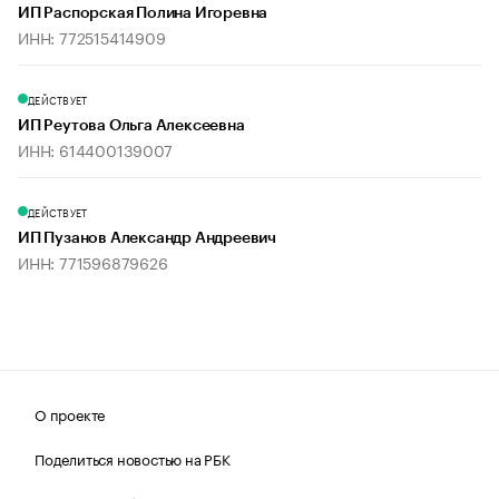
ИП Распорская Полина Игоревна
ИНН: 772515414909
ДЕЙСТВУЕТ
ИП Реутова Ольга Алексеевна
ИНН: 614400139007
ДЕЙСТВУЕТ
ИП Пузанов Александр Андреевич
ИНН: 771596879626
О проекте
Поделиться новостью на РБК