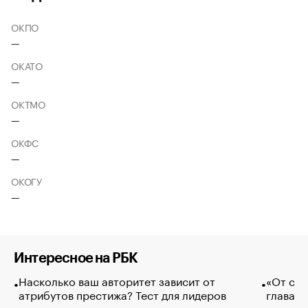
ОКПО
—
ОКАТО
—
ОКТМО
—
ОКФС
—
ОКОГУ
—
Интересное на РБК
Насколько ваш авторитет зависит от
«От спо
атрибутов престижа? Тест для лидеров
глава к