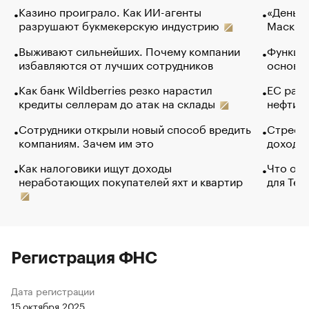
Казино проиграло. Как ИИ-агенты
«Деньги
разрушают букмекерскую индустрию
Маск в 
Выживают сильнейших. Почему компании
Функции
избавляются от лучших сотрудников
основ э
Как банк Wildberries резко нарастил
ЕС раз
кредиты селлерам до атак на склады
нефти —
Сотрудники открыли новый способ вредить
Стресс 
компаниям. Зачем им это
доходов
Как налоговики ищут доходы
Что обв
неработающих покупателей яхт и квартир
для Tel
Регистрация ФНС
Дата регистрации
15 октября 2025