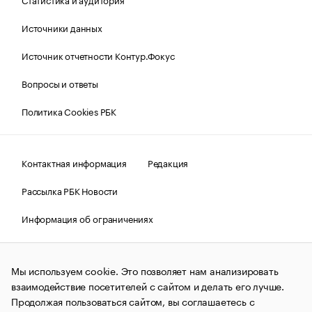
Источники данных
Источник отчетности Контур.Фокус
Вопросы и ответы
Политика Cookies РБК
Контактная информация
Редакция
Рассылка РБК Новости
Информация об ограничениях
Правовая информация
О соблюдении авторских прав
Мы используем cookie. Это позволяет нам анализировать
© АО «РОСБИЗНЕСКОНСАЛТИНГ»,
1995–2026.
Сообщения
и материалы информационного агентства «РБК»
взаимодействие посетителей с сайтом и делать его лучше.
(зарегистрировано Федеральной службой по надзору в сфере
Продолжая пользоваться сайтом, вы соглашаетесь с
связи, информационных технологий и массовых