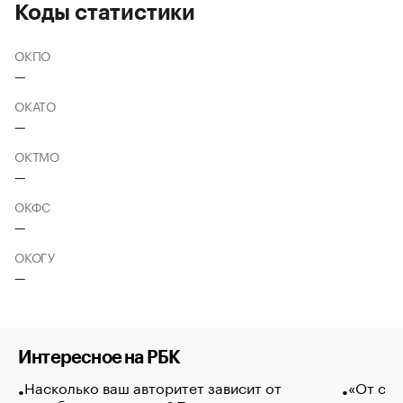
Коды статистики
ОКПО
—
ОКАТО
—
ОКТМО
—
ОКФС
—
ОКОГУ
—
Интересное на РБК
Насколько ваш авторитет зависит от
«От спо