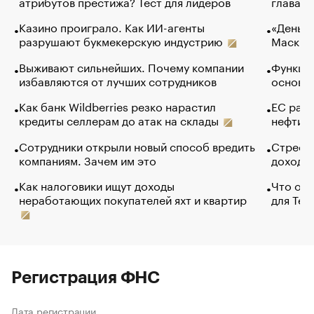
атрибутов престижа? Тест для лидеров
глава к
Казино проиграло. Как ИИ-агенты
«Деньги
разрушают букмекерскую индустрию
Маск в 
Выживают сильнейших. Почему компании
Функции
избавляются от лучших сотрудников
основ э
Как банк Wildberries резко нарастил
ЕС раз
кредиты селлерам до атак на склады
нефти —
Сотрудники открыли новый способ вредить
Стресс 
компаниям. Зачем им это
доходов
Как налоговики ищут доходы
Что обв
неработающих покупателей яхт и квартир
для Tel
Регистрация ФНС
Дата регистрации