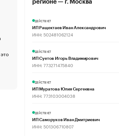
регионе — г. Москва
«Деньги будут не нужны»: что рассказал Маск в инт
Economist
Функции менеджмента: пять ключевых основ эффект
ДЕЙСТВУЕТ
управления
ИП Ращектаев Иван Александрович
ИНН: 502481062124
а
ЕС разрешил конфискацию российской нефти — чем
Москва
ДЕЙСТВУЕТ
 это
Стресс обеспеченных людей: почему рост доходов 
счастья
ИП Суетов Игорь Владимирович
ИНН: 773271475840
Что обвинения против Павла Дурова значат для Tele
пользователей
ДЕЙСТВУЕТ
ИП Муратова Юлия Сергеевна
ИНН: 773103004038
ДЕЙСТВУЕТ
ИП Саморуков Иван Дмитриевич
ИНН: 501306710807