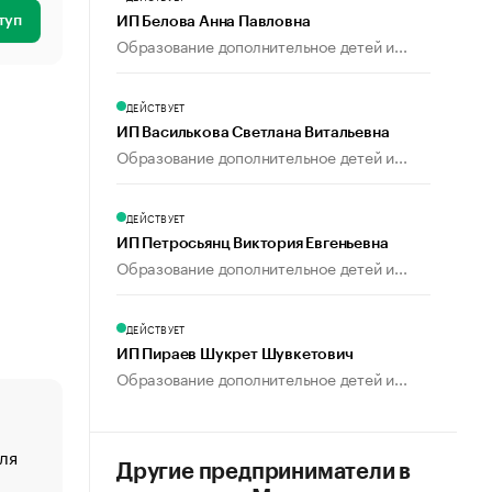
туп
ИП Белова Анна Павловна
Образование дополнительное детей и...
ДЕЙСТВУЕТ
ИП Василькова Светлана Витальевна
Образование дополнительное детей и...
ДЕЙСТВУЕТ
ИП Петросьянц Виктория Евгеньевна
Образование дополнительное детей и...
ДЕЙСТВУЕТ
ИП Пираев Шукрет Шувкетович
Образование дополнительное детей и...
ля
«От спорта тело стареет иначе». Как живет глава ко
Другие предприниматели в
создавшей GTA