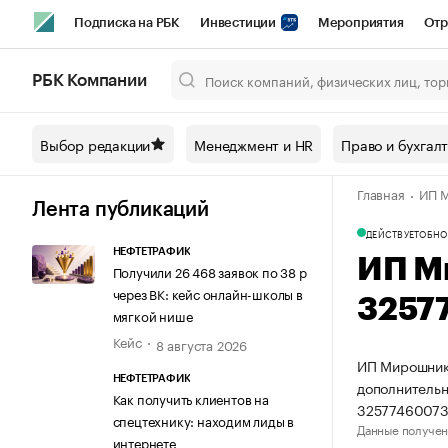
Подписка на РБК
Инвестиции
Мероприятия
Отр
Спорт
Школа управления РБК
РБК Образование
РБ
РБК Компании
Город
Стиль
Крипто
РБК Бизнес-среда
Дискусси
Выбор редакции
Менеджмент и HR
Право и бухгал
Спецпроекты СПб
Конференции СПб
Спецпроекты
Главная
ИП М
Технологии и медиа
Финансы
Рынок наличной валют
Лента публикаций
ДЕЙСТВУЕТ
ОБНО
НЕФТЕТРАФИК
ИП М
Получили 26 468 заявок по 38 р
через ВК: кейс онлайн-школы в
3257
мягкой нише
Кейс
8 августа 2026
ИП Мирошнико
НЕФТЕТРАФИК
дополнительн
Как получить клиентов на
32577460073
спецтехнику: находим лиды в
Данные получен
интернете