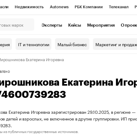
асли
Недвижимость
Autonews
РБК Компании
Телеканал
Р
К Курсы
РБК Life
Тренды
Визионеры
Национальные проекты
Эксперты
Кейсы
Мероприятия
О прое
онный клуб
Исследования
Кредитные рейтинги
Франшизы
Г
терия
IT и технологии
Малый бизнес
Маркетинг и прода
Проверка контрагентов
Политика
Экономика
Бизнес
ирошникова Екатерина Игоревна
ы
ВЛЕНО
ирошникова Екатерина Иго
74600739283
ва Екатерина Игоревна зарегистрирован 29.10.2025, в регионе — 
ое детей и взрослых, не включенное в другие группировки. ИП п
9283.
ы из публичных государственных источников.