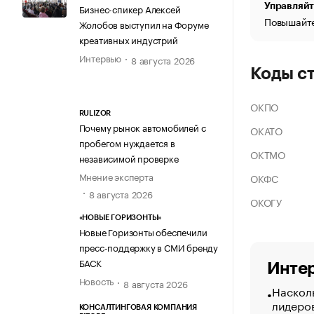
Управляйт
Бизнес-спикер Алексей
Повышайте
Жолобов выступил на Форуме
креативных индустрий
Интервью
8 августа 2026
Коды с
ОКПО
RULIZOR
Почему рынок автомобилей с
ОКАТО
пробегом нуждается в
ОКТМО
независимой проверке
Мнение эксперта
ОКФС
8 августа 2026
ОКОГУ
«НОВЫЕ ГОРИЗОНТЫ»
Новые Горизонты обеспечили
пресс-поддержку в СМИ бренду
БАСК
Интер
Новость
8 августа 2026
Насколь
лидеро
КОНСАЛТИНГОВАЯ КОМПАНИЯ