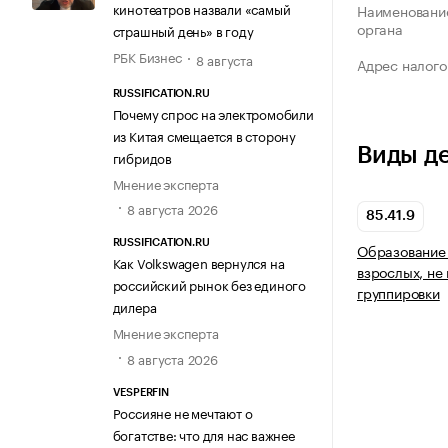
кинотеатров назвали «самый
Наименование
органа
страшный день» в году
РБК Бизнес
8 августа
Адрес налого
RUSSIFICATION.RU
Почему спрос на электромобили
из Китая смещается в сторону
Виды д
гибридов
Мнение эксперта
8 августа 2026
85.41.9
RUSSIFICATION.RU
Образование 
Как Volkswagen вернулся на
взрослых, не
российский рынок без единого
группировки
дилера
Мнение эксперта
8 августа 2026
VESPERFIN
Россияне не мечтают о
богатстве: что для нас важнее