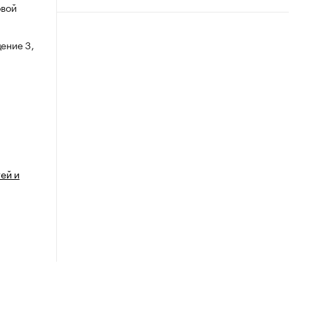
овой
ение 3,
ей и