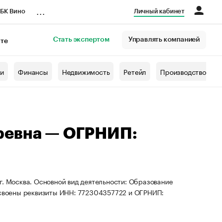
...
БК Вино
Личный кабинет
Стать экспертом
Управлять компанией
кте
азета
жи
Финансы
Недвижимость
Ретейл
Производство
ревна — ОГРНИП:
г. Москва. Основной вид деятельности: Образование
рисвоены реквизиты ИНН: 772304357722 и ОГРНИП: