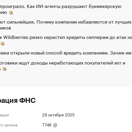
 проиграло. Как ИИ-агенты разрушают букмекерскую
рию
ют сильнейших. Почему компании избавляются от лучших
ников
к Wildberries резко нарастил кредиты селлерам до атак н
ики открыли новый способ вредить компаниям. Зачем им
оговики ищут доходы неработающих покупателей яхт и
р
рация ФНС
ации
29 октября 2025
го органа
7746