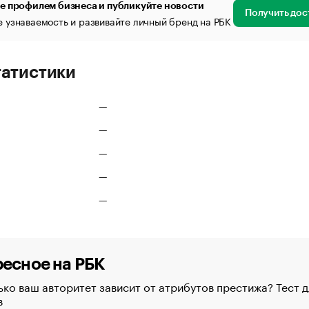
е профилем бизнеса и публикуйте новости
Получить дос
 узнаваемость и развивайте личный бренд на РБК
татистики
—
—
—
—
—
есное на РБК
ко ваш авторитет зависит от атрибутов престижа? Тест д
в