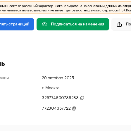
ия носит справочный характер и сгенерирована на основании данных из откр
 не является пользователем и не имеет деловых отношений с сервисом РБК Ко
Подписаться на изменения
По
лять страницей
ль
ации
29 октября 2025
г. Москва
325774600739283
772304357722