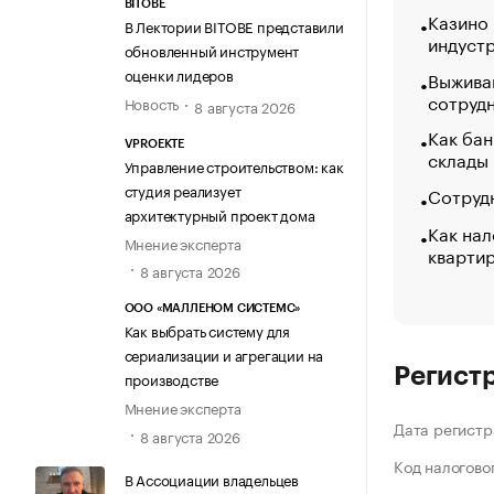
BITOBE
Казино
В Лектории BITOBE представили
индуст
обновленный инструмент
оценки лидеров
Выжива
сотруд
Новость
8 августа 2026
Как бан
VPROEKTE
склады
Управление строительством: как
студия реализует
Сотрудн
архитектурный проект дома
Как нал
Мнение эксперта
кварти
8 августа 2026
ООО «МАЛЛЕНОМ СИСТЕМС»
Как выбрать систему для
сериализации и агрегации на
Регист
производстве
Мнение эксперта
Дата регистр
8 августа 2026
Код налогово
В Ассоциации владельцев