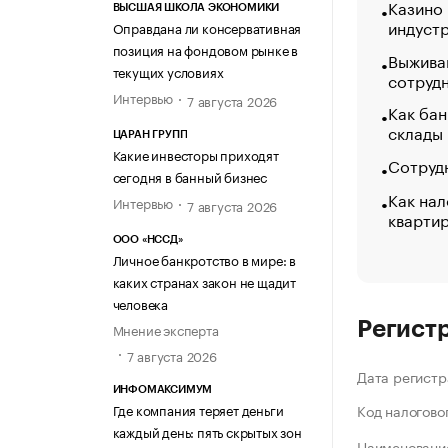
Казино
ВЫСШАЯ ШКОЛА ЭКОНОМИКИ
индуст
Оправдана ли консервативная
позиция на фондовом рынке в
Выжива
текущих условиях
сотруд
Интервью
7 августа 2026
Как бан
склады
ЦАРАН ГРУПП
Какие инвесторы приходят
Сотрудн
сегодня в банный бизнес
Как нал
Интервью
7 августа 2026
кварти
ООО «НССД»
Личное банкротство в мире: в
каких странах закон не щадит
человека
Регист
Мнение эксперта
7 августа 2026
Дата регистр
ИНФОМАКСИМУМ
Где компания теряет деньги
Код налогово
каждый день: пять скрытых зон
Наименование