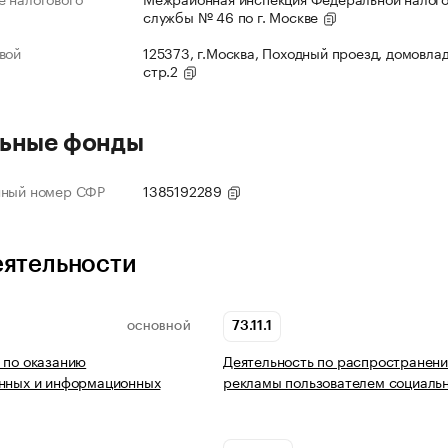
службы № 46 по г. Москве
вой
125373, г.Москва, Походный проезд, домовлад
стр.2
ьные фонды
нный номер СФР
1385192289
еятельности
73.11.1
ОСНОВНОЙ
 по оказанию
Деятельность по распространен
онных и информационных
рекламы пользователем социальн