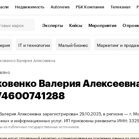
асли
Недвижимость
Autonews
РБК Компании
Телеканал
Р
К Курсы
РБК Life
Тренды
Визионеры
Национальные проекты
Эксперты
Кейсы
Мероприятия
О прое
онный клуб
Исследования
Кредитные рейтинги
Франшизы
Г
терия
IT и технологии
Малый бизнес
Маркетинг и прода
Проверка контрагентов
Политика
Экономика
Бизнес
ковенко Валерия Алексеевна
ы
ВЛЕНО
ковенко Валерия Алексеевн
74600741288
Валерия Алексеевна зарегистрирован 29.10.2025, в регионе — г. М
нных и информационных услуг. ИП присвоены реквизиты ИНН: 332
ы из публичных государственных источников.
ия носит справочный характер и сгенерирована на основании данных из откр