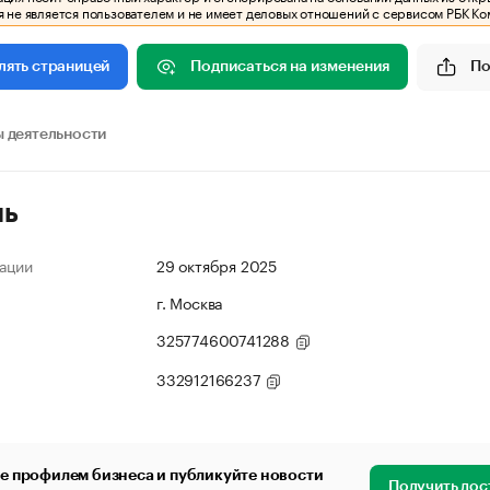
 не является пользователем и не имеет деловых отношений с сервисом РБК Ко
Подписаться на изменения
По
лять страницей
 деятельности
ль
ации
29 октября 2025
г. Москва
325774600741288
332912166237
е профилем бизнеса и публикуйте новости
Получить дос