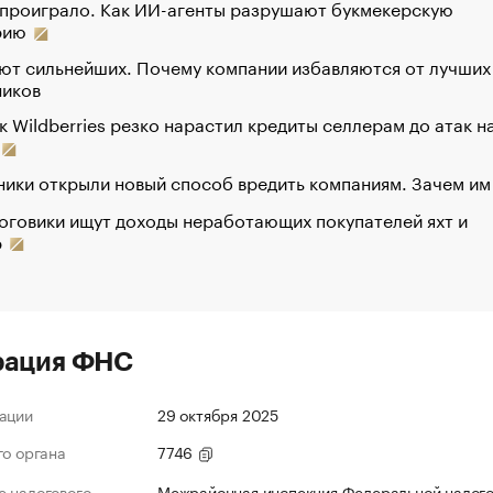
 проиграло. Как ИИ-агенты разрушают букмекерскую
рию
ют сильнейших. Почему компании избавляются от лучших
ников
к Wildberries резко нарастил кредиты селлерам до атак н
ики открыли новый способ вредить компаниям. Зачем им
оговики ищут доходы неработающих покупателей яхт и
р
рация ФНС
ации
29 октября 2025
го органа
7746
 налогового
Межрайонная инспекция Федеральной налог