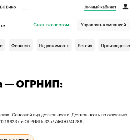
...
БК Вино
Личный кабинет
Стать экспертом
Управлять компанией
кте
азета
жи
Финансы
Недвижимость
Ретейл
Производство
а — ОГРНИП:
осква. Основной вид деятельности: Деятельность по оказанию
912166237 и ОГРНИП: 325774600741288.
ытых источников.