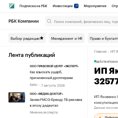
Подписка на РБК
Инвестиции
Мероприятия
Отр
Спорт
Школа управления РБК
РБК Образование
РБ
РБК Компании
Город
Стиль
Крипто
РБК Бизнес-среда
Дискусси
Выбор редакции
Менеджмент и HR
Право и бухгал
Спецпроекты СПб
Конференции СПб
Спецпроекты
Главная
ИП Я
Технологии и медиа
Финансы
Рынок наличной валют
Лента публикаций
ДЕЙСТВУЕТ
ОБНО
ООО ПРАВОВОЙ ЦЕНТР «ЭКСПЕРТ»
ИП Я
Как взыскать ущерб,
причиненный дропперами
3257
Кейс
7 августа 2026
ООО «МЕДИА-ДОКТОР»
ИП Яковенко 
Зачем FMCG-бренду ТВ-реклама
консультацио
в эпоху диджитал
Данные получен
Мнение эксперта
Информац