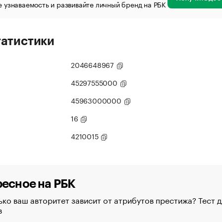
 узнаваемость и развивайте личный бренд на РБК
татистики
2046648967
45297555000
45963000000
16
4210015
есное на РБК
ко ваш авторитет зависит от атрибутов престижа? Тест д
в