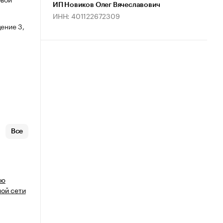
ИП Новиков Олег Вячеславович
ИНН: 401122672309
ение 3,
Все
ию
ой сети