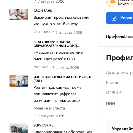
7 августа 2026
Компания
СВОЙ БАНК
Эквайринг простыми словами:
Управ
что нужно знать бизнесу
Интервью
7 августа 2026
Профиль
Виды
БЛАГОТВОРИТЕЛЬНЫЙ
ОБРАЗОВАТЕЛЬНЫЙ ФОНД
«МАРХАМАТ»
«Мархамат» провел летние
Профи
смены для детей с ОВЗ
Новость
7 августа 2026
Дата регистр
ИССЛЕДОВАТЕЛЬСКИЙ ЦЕНТР «АБП»
Регион
(ABL)
Рейтинг как капитал: кому
ОГРНИП
принадлежит цифровая
репутация на платформах
ИНН
Мнение эксперта
7 августа 2026
SERVICEPIPE
Управляйт
Эшелонированная оборона: как