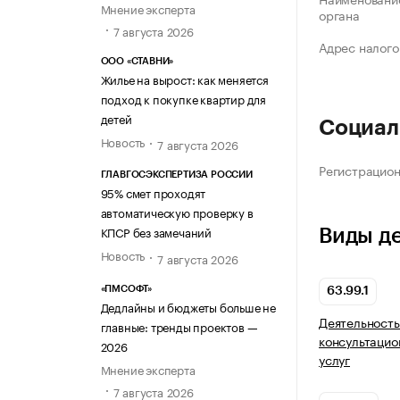
Мнение эксперта
органа
7 августа 2026
Адрес налого
ООО «СТАВНИ»
Жилье на вырост: как меняется
подход к покупке квартир для
детей
Социал
Новость
7 августа 2026
Регистрацио
ГЛАВГОСЭКСПЕРТИЗА РОССИИ
95% смет проходят
автоматическую проверку в
КПСР без замечаний
Виды д
Новость
7 августа 2026
«ПМСОФТ»
63.99.1
Дедлайны и бюджеты больше не
Деятельность
главные: тренды проектов —
консультаци
2026
услуг
Мнение эксперта
7 августа 2026