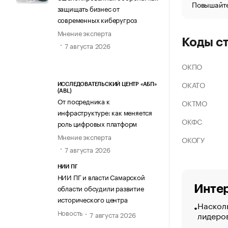
Повышайте
защищать бизнес от
современных киберугроз
Мнение эксперта
Коды с
7 августа 2026
ОКПО
ОКАТО
ИССЛЕДОВАТЕЛЬСКИЙ ЦЕНТР «АБП»
(ABL)
От посредника к
ОКТМО
инфраструктуре: как меняется
ОКФС
роль цифровых платформ
Мнение эксперта
ОКОГУ
7 августа 2026
НИИ ПГ
НИИ ПГ и власти Самарской
Интер
области обсудили развитие
исторического центра
Насколь
Новость
лидеро
7 августа 2026