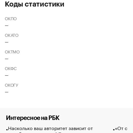
Коды статистики
ОКПО
—
ОКАТО
—
ОКТМО
—
ОКФС
—
ОКОГУ
—
Интересное на РБК
Насколько ваш авторитет зависит от
«От спо