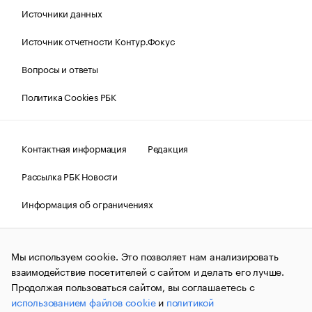
Источники данных
Источник отчетности Контур.Фокус
Вопросы и ответы
Политика Cookies РБК
Контактная информация
Редакция
Рассылка РБК Новости
Информация об ограничениях
Правовая информация
О соблюдении авторских прав
Мы используем cookie. Это позволяет нам анализировать
© АО «РОСБИЗНЕСКОНСАЛТИНГ»,
1995–2026.
Сообщения
и материалы информационного агентства «РБК»
взаимодействие посетителей с сайтом и делать его лучше.
(зарегистрировано Федеральной службой по надзору в сфере
Продолжая пользоваться сайтом, вы соглашаетесь с
связи, информационных технологий и массовых
использованием файлов cookie
и
политикой
коммуникаций (Роскомнадзор) 09.12.2015 за номером ИА