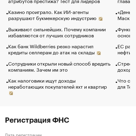
атрибутов престижа? Тест для лидеров
глава к
Казино проиграло. Как ИИ-агенты
«Деньги
разрушают букмекерскую индустрию
Маск в 
Выживают сильнейших. Почему компании
Функции
избавляются от лучших сотрудников
основ э
Как банк Wildberries резко нарастил
ЕС раз
кредиты селлерам до атак на склады
нефти —
Сотрудники открыли новый способ вредить
Стресс 
компаниям. Зачем им это
доходов
Как налоговики ищут доходы
Что обв
неработающих покупателей яхт и квартир
для Tel
Регистрация ФНС
Дата регистрации