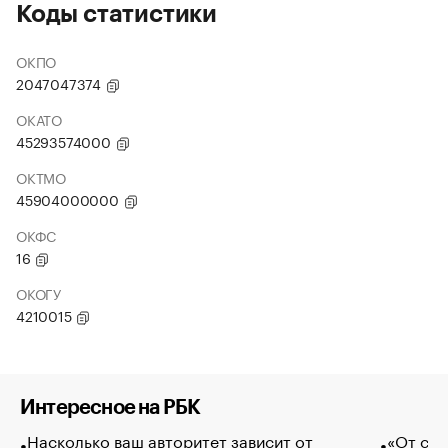
Коды статистики
ОКПО
2047047374
ОКАТО
45293574000
ОКТМО
45904000000
ОКФС
16
ОКОГУ
4210015
Интересное на РБК
Насколько ваш авторитет зависит от
«От спо