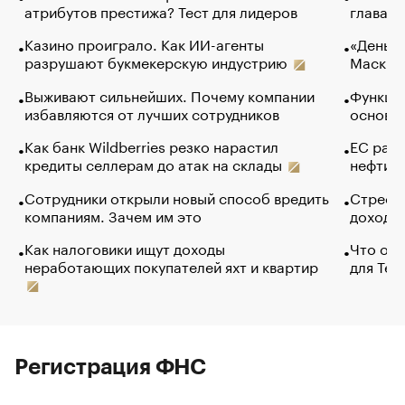
атрибутов престижа? Тест для лидеров
глава к
Казино проиграло. Как ИИ-агенты
«Деньги
разрушают букмекерскую индустрию
Маск в 
Выживают сильнейших. Почему компании
Функции
избавляются от лучших сотрудников
основ э
Как банк Wildberries резко нарастил
ЕС раз
кредиты селлерам до атак на склады
нефти —
Сотрудники открыли новый способ вредить
Стресс 
компаниям. Зачем им это
доходов
Как налоговики ищут доходы
Что обв
неработающих покупателей яхт и квартир
для Tel
Регистрация ФНС