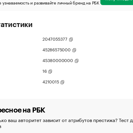
 узнаваемость и развивайте личный бренд на РБК
татистики
2047055377
45286575000
45380000000
16
4210015
есное на РБК
ко ваш авторитет зависит от атрибутов престижа? Тест д
в