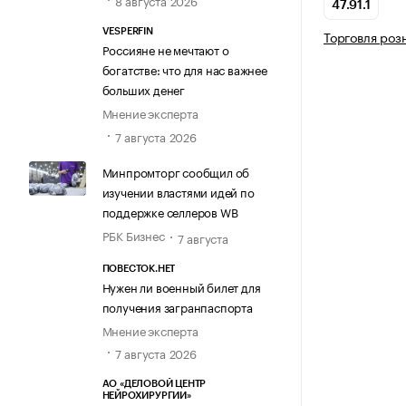
8 августа 2026
47.91.1
VESPERFIN
Торговля роз
Россияне не мечтают о
богатстве: что для нас важнее
больших денег
Мнение эксперта
7 августа 2026
Минпромторг сообщил об
изучении властями идей по
поддержке селлеров WB
РБК Бизнес
7 августа
ПОВЕСТОК.НЕТ
Нужен ли военный билет для
получения загранпаспорта
Мнение эксперта
7 августа 2026
АО «ДЕЛОВОЙ ЦЕНТР
НЕЙРОХИРУРГИИ»