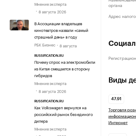
Мнение эксперта
органа
8 августа 2026
Адрес налого
В Ассоциации владельцев
кинотеатров назвали «самый
страшный день» в году
Социал
РБК Бизнес
8 августа
RUSSIFICATION.RU
Регистрацио
Почему спрос на электромобили
из Китая смещается в сторону
гибридов
Виды д
Мнение эксперта
8 августа 2026
47.91
RUSSIFICATION.RU
Как Volkswagen вернулся на
Торговля роз
российский рынок без единого
информацион
дилера
Интернет
Мнение эксперта