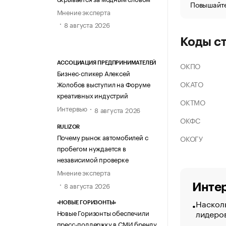
Повышайте
Мнение эксперта
8 августа 2026
Коды с
ОКПО
АССОЦИАЦИЯ ПРЕДПРИНИМАТЕЛЕЙ
Бизнес-спикер Алексей
ОКАТО
Жолобов выступил на Форуме
креативных индустрий
ОКТМО
Интервью
8 августа 2026
ОКФС
RULIZOR
Почему рынок автомобилей с
ОКОГУ
пробегом нуждается в
независимой проверке
Мнение эксперта
8 августа 2026
Интер
Насколь
«НОВЫЕ ГОРИЗОНТЫ»
лидеро
Новые Горизонты обеспечили
пресс-поддержку в СМИ бренду