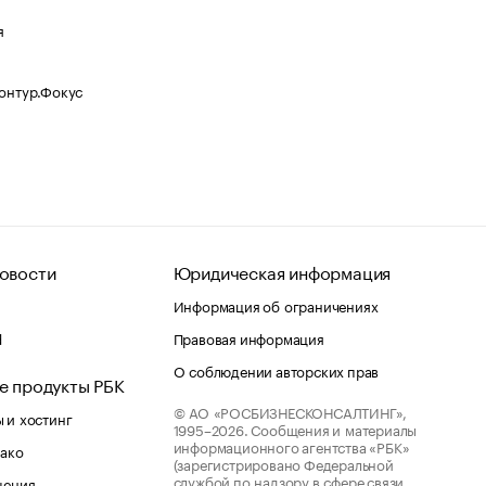
я
Контур.Фокус
овости
Юридическая информация
Информация об ограничениях
d
Правовая информация
О соблюдении авторских прав
е продукты РБК
© АО «РОСБИЗНЕСКОНСАЛТИНГ»,
 и хостинг
1995–2026.
Сообщения и материалы
информационного агентства «РБК»
лако
(зарегистрировано Федеральной
службой по надзору в сфере связи,
шения