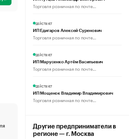
Торговля розничная по почте...
ДЕЙСТВУЕТ
ИП Едигаров Алексей Суренович
Торговля розничная по почте...
ДЕЙСТВУЕТ
ИП Марусенко Артём Васильевич
Торговля розничная по почте...
ДЕЙСТВУЕТ
ИП Мощенок Владимир Владимирович
Торговля розничная по почте...
ля
«От спорта тело стареет иначе». Как живет глава ко
Другие предприниматели в
создавшей GTA
регионе — г. Москва