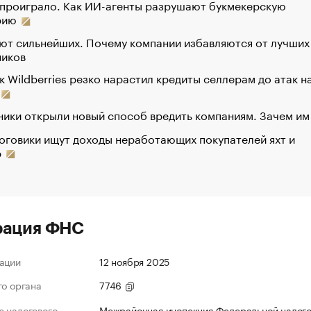
 проиграло. Как ИИ-агенты разрушают букмекерскую
рию
ют сильнейших. Почему компании избавляются от лучших
ников
к Wildberries резко нарастил кредиты селлерам до атак н
ики открыли новый способ вредить компаниям. Зачем им
оговики ищут доходы неработающих покупателей яхт и
р
рация ФНС
ации
12 ноября 2025
го органа
7746
 налогового
Межрайонная инспекция Федеральной налог