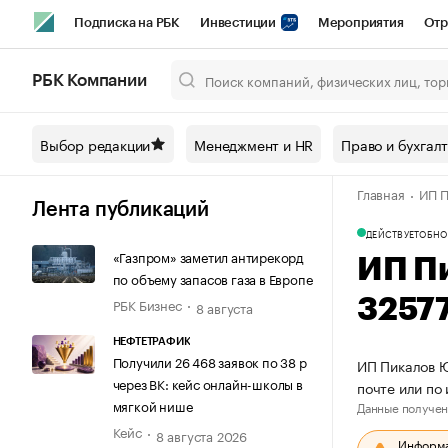
Подписка на РБК
Инвестиции
Мероприятия
Отр
Спорт
Школа управления РБК
РБК Образование
РБ
РБК Компании
Город
Стиль
Крипто
РБК Бизнес-среда
Дискусси
Выбор редакции
Менеджмент и HR
Право и бухгал
Спецпроекты СПб
Конференции СПб
Спецпроекты
Главная
ИП П
Технологии и медиа
Финансы
Рынок наличной валют
Лента публикаций
ДЕЙСТВУЕТ
ОБНО
«Газпром» заметил антирекорд
ИП П
по объему запасов газа в Европе
РБК Бизнес
3257
8 августа
НЕФТЕТРАФИК
Получили 26 468 заявок по 38 р
ИП Пикалов Ю
через ВК: кейс онлайн-школы в
почте или по
мягкой нише
Данные получен
Кейс
8 августа 2026
Информац