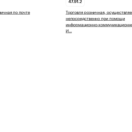
47.91.2
ничная по почте
Торговля розничная, осуществля
непосредственно при помощи
информационно-коммуникационно
И…