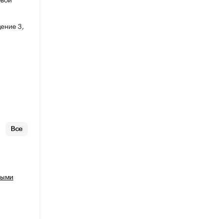
ение 3,
Все
ными
х