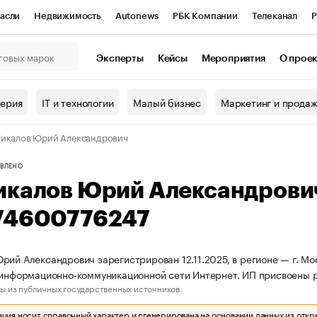
асли
Недвижимость
Autonews
РБК Компании
Телеканал
Р
К Курсы
РБК Life
Тренды
Визионеры
Национальные проекты
Эксперты
Кейсы
Мероприятия
О прое
онный клуб
Исследования
Кредитные рейтинги
Франшизы
Г
терия
IT и технологии
Малый бизнес
Маркетинг и прода
Проверка контрагентов
Политика
Экономика
Бизнес
икалов Юрий Александрович
ы
ВЛЕНО
икалов Юрий Александрови
74600776247
рий Александрович зарегистрирован 12.11.2025, в регионе — г. Мо
 информационно-коммуникационной сети Интернет. ИП присвоены
ы из публичных государственных источников.
ия носит справочный характер и сгенерирована на основании данных из откр