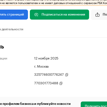
 не является пользователем и не имеет деловых отношений с сервисом РБК Ко
Подписаться на изменения
По
лять страницей
 деятельности
ль
ации
12 ноября 2025
г. Москва
325774600776247
770301773488
е профилем бизнеса и публикуйте новости
Получить дос