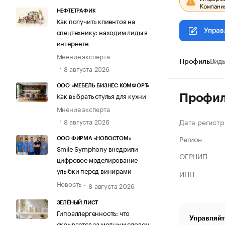
Компания
НЕФТЕТРАФИК
Как получить клиентов на
спецтехнику: находим лиды в
Управ
интернете
Мнение эксперта
Профиль
Виды
8 августа 2026
ООО «МЕБЕЛЬ БИЗНЕС КОМФОРТ»
Как выбрать стулья для кухни
Профи
Мнение эксперта
Дата регистр
8 августа 2026
Регион
ООО ФИРМА «НОВОСТОМ»
Smile Symphony внедрили
ОГРНИП
цифровое моделирование
улыбки перед винирами
ИНН
Новость
8 августа 2026
ЗЕЛЁНЫЙ ЛИСТ
Гипоаллергенность: что
Управляйт
скрывается за модным словом