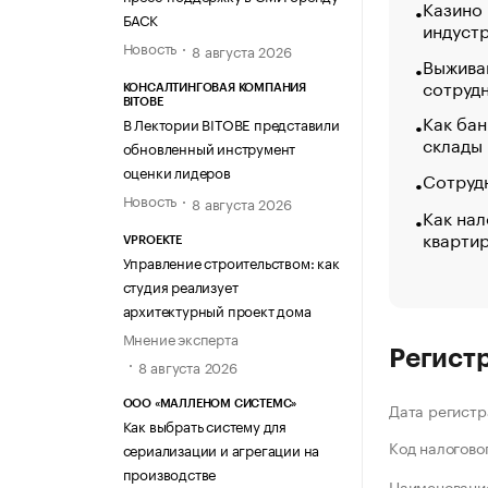
Казино
БАСК
индуст
Новость
8 августа 2026
Выжива
сотруд
КОНСАЛТИНГОВАЯ КОМПАНИЯ
BITOBE
Как бан
В Лектории BITOBE представили
склады
обновленный инструмент
оценки лидеров
Сотрудн
Новость
8 августа 2026
Как нал
кварти
VPROEKTE
Управление строительством: как
студия реализует
архитектурный проект дома
Мнение эксперта
Регист
8 августа 2026
ООО «МАЛЛЕНОМ СИСТЕМС»
Дата регистр
Как выбрать систему для
Код налогово
сериализации и агрегации на
производстве
Наименование