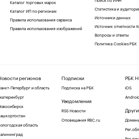
Каталог торговых марок
Статистика и аудитори
Каталог ИП по регионам
Источники данных
Правила использования сервиса
Источник отчетности 
Правила использования изображений
Вопросы и ответы
Политика Cookies РБК
Новости регионов
Подписки
РБК Н
анкт-Петербург и область
Подписка на РБК
iOS
катеринбург
Androi
Уведомления
Новосибирск
Други
RSS Новости
Башкортостан
Оповещения RBC.ru
Домены
ологодская область
Рег.об
Калининград
Рег.ре