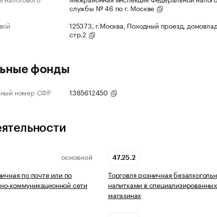
службы № 46 по г. Москве
вой
125373, г.Москва, Походный проезд, домовлад
стр.2
ьные фонды
нный номер СФР
1385612450
еятельности
47.25.2
ОСНОВНОЙ
ничная по почте или по
Торговля розничная безалкоголь
но-коммуникационной сети
напитками в специализированны
магазинах