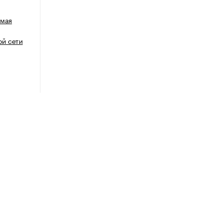
емая
й сети