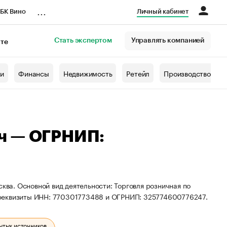
...
БК Вино
Личный кабинет
Стать экспертом
Управлять компанией
кте
азета
жи
Финансы
Недвижимость
Ретейл
Производство
ч — ОГРНИП:
сква. Основной вид деятельности: Торговля розничная по
 реквизиты ИНН: 770301773488 и ОГРНИП: 325774600776247.
ытых источников.