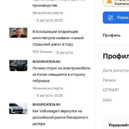
Компания
производстве
Мнение эксперта
Управ
8 августа 2026
В Ассоциации владельцев
Профиль
кинотеатров назвали «самый
страшный день» в году
РБК Бизнес
8 августа
Профи
RUSSIFICATION.RU
Почему спрос на электромобили
Дата регистр
из Китая смещается в сторону
Регион
гибридов
Мнение эксперта
ОГРНИП
8 августа 2026
ИНН
RUSSIFICATION.RU
Как Volkswagen вернулся на
российский рынок без единого
дилера
Управляйт