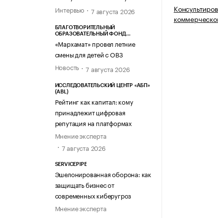
Консультиров
Интервью
7 августа 2026
коммерческой
БЛАГОТВОРИТЕЛЬНЫЙ
ОБРАЗОВАТЕЛЬНЫЙ ФОНД
«МАРХАМАТ»
«Мархамат» провел летние
смены для детей с ОВЗ
Новость
7 августа 2026
ИССЛЕДОВАТЕЛЬСКИЙ ЦЕНТР «АБП»
(ABL)
Рейтинг как капитал: кому
принадлежит цифровая
репутация на платформах
Мнение эксперта
7 августа 2026
SERVICEPIPE
Эшелонированная оборона: как
защищать бизнес от
современных киберугроз
Мнение эксперта