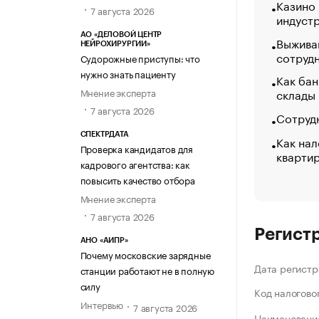
Казино
7 августа 2026
индуст
АО «ДЕЛОВОЙ ЦЕНТР
Выжива
НЕЙРОХИРУРГИИ»
сотруд
Судорожные приступы: что
нужно знать пациенту
Как бан
Мнение эксперта
склады
7 августа 2026
Сотрудн
СПЕКТРДАТА
Как нал
Проверка кандидатов для
кварти
кадрового агентства: как
повысить качество отбора
Мнение эксперта
7 августа 2026
Регист
АНО «АИПР»
Почему московские зарядные
Дата регистр
станции работают не в полную
силу
Код налогово
Интервью
7 августа 2026
Наименование