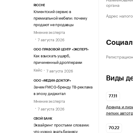
органа
RICCHE
Клиентский сервис в
Адрес налого
премиальной мебели: почему
продают не продавцы
Мнение эксперта
7 августа 2026
Социал
ООО ПРАВОВОЙ ЦЕНТР «ЭКСПЕРТ»
Как взыскать ущерб,
Регистрацио
причиненный дропперами
Кейс
7 августа 2026
Виды д
ООО «МЕДИА-ДОКТОР»
Зачем FMCG-бренду ТВ-реклама
в эпоху диджитал
77.11
Мнение эксперта
Аренда и лиз
7 августа 2026
легких автот
СВОЙ БАНК
Эквайринг простыми словами:
70.22
что нужно знать бизнесу