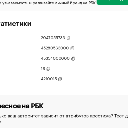
 узнаваемость и развивайте личный бренд на РБК
татистики
2047055733
45280563000
45354000000
16
4210015
есное на РБК
ко ваш авторитет зависит от атрибутов престижа? Тест д
в