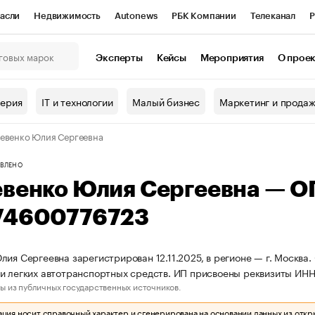
асли
Недвижимость
Autonews
РБК Компании
Телеканал
Р
К Курсы
РБК Life
Тренды
Визионеры
Национальные проекты
Эксперты
Кейсы
Мероприятия
О прое
онный клуб
Исследования
Кредитные рейтинги
Франшизы
Г
терия
IT и технологии
Малый бизнес
Маркетинг и прода
Проверка контрагентов
Политика
Экономика
Бизнес
евенко Юлия Сергеевна
ы
ВЛЕНО
евенко Юлия Сергеевна — 
74600776723
лия Сергеевна зарегистрирован 12.11.2025, в регионе — г. Москва.
и легких автотранспортных средств. ИП присвоены реквизиты ИН
ы из публичных государственных источников.
ия носит справочный характер и сгенерирована на основании данных из откр