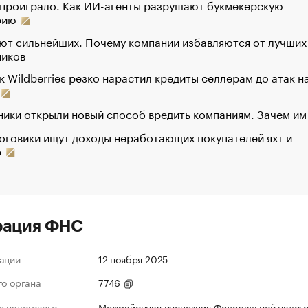
 проиграло. Как ИИ-агенты разрушают букмекерскую
рию
ют сильнейших. Почему компании избавляются от лучших
ников
к Wildberries резко нарастил кредиты селлерам до атак н
ики открыли новый способ вредить компаниям. Зачем им
оговики ищут доходы неработающих покупателей яхт и
р
рация ФНС
ации
12 ноября 2025
го органа
7746
 налогового
Межрайонная инспекция Федеральной налог