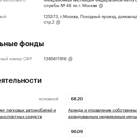
службы № 46 по г. Москве
вой
125373, г.Москва, Походный проезд, домовлад
стр.2
ьные фонды
нный номер СФР
1385611916
еятельности
68.20
ОСНОВНОЙ
инг легковых автомобилей и
Аренда и управление собственны
ранспортных средств
арендованным недвижимым имущ
96.09