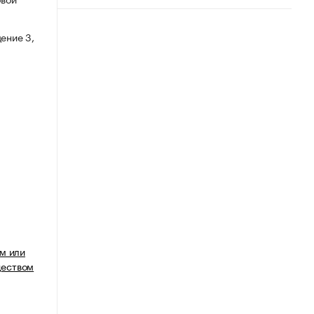
ение 3,
м или
еством