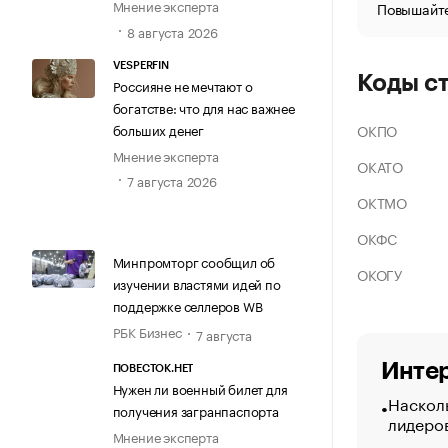
Мнение эксперта
Повышайте
8 августа 2026
VESPERFIN
Коды с
Россияне не мечтают о
богатстве: что для нас важнее
больших денег
ОКПО
Мнение эксперта
ОКАТО
7 августа 2026
ОКТМО
ОКФС
Минпромторг сообщил об
ОКОГУ
изучении властями идей по
поддержке селлеров WB
РБК Бизнес
7 августа
Интер
ПОВЕСТОК.НЕТ
Нужен ли военный билет для
Насколь
получения загранпаспорта
лидеро
Мнение эксперта