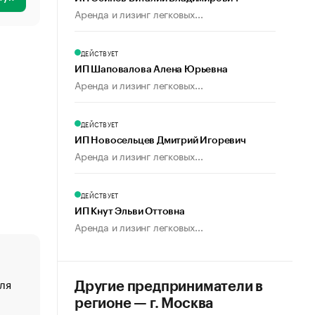
Аренда и лизинг легковых...
ДЕЙСТВУЕТ
ИП Шаповалова Алена Юрьевна
Аренда и лизинг легковых...
ДЕЙСТВУЕТ
ИП Новосельцев Дмитрий Игоревич
Аренда и лизинг легковых...
ДЕЙСТВУЕТ
ИП Кнут Эльви Оттовна
Аренда и лизинг легковых...
ля
«От спорта тело стареет иначе». Как живет глава ко
Другие предприниматели в
создавшей GTA
регионе — г. Москва