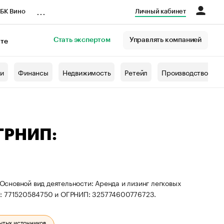
...
БК Вино
Личный кабинет
Стать экспертом
Управлять компанией
кте
азета
жи
Финансы
Недвижимость
Ретейл
Производство
ОГРНИП:
 Основной вид деятельности: Аренда и лизинг легковых
Н: 771520584750 и ОГРНИП: 325774600776723.
ытых источников.