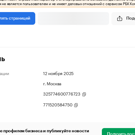
 не является пользователем и не имеет деловых отношений с сервисом РБК Ко
Под
лять страницей
ль
ации
12 ноября 2025
г. Москва
325774600776723
771520584750
е профилем бизнеса и публикуйте новости
Получить дос