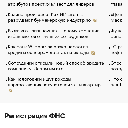
атрибутов престижа? Тест для лидеров
глава к
Казино проиграло. Как ИИ-агенты
«Деньги
разрушают букмекерскую индустрию
Маск в 
Выживают сильнейших. Почему компании
Функции
избавляются от лучших сотрудников
основ э
Как банк Wildberries резко нарастил
ЕС раз
кредиты селлерам до атак на склады
нефти —
Сотрудники открыли новый способ вредить
Стресс 
компаниям. Зачем им это
доходов
Как налоговики ищут доходы
Что обв
неработающих покупателей яхт и квартир
для Tel
Регистрация ФНС