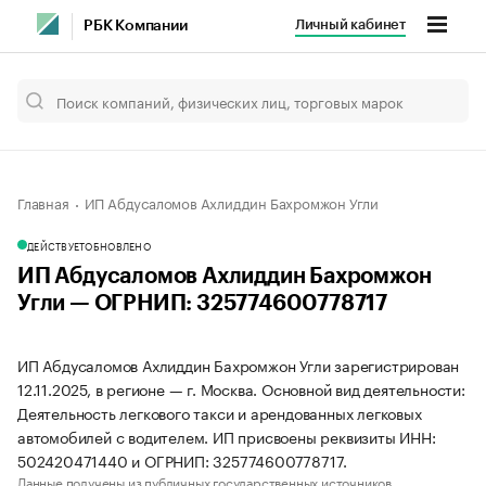
Личный кабинет
РБК Компании
Главная
ИП Абдусаломов Ахлиддин Бахромжон Угли
ДЕЙСТВУЕТ
ОБНОВЛЕНО
ИП Абдусаломов Ахлиддин Бахромжон
Угли — ОГРНИП: 325774600778717
ИП Абдусаломов Ахлиддин Бахромжон Угли зарегистрирован
12.11.2025, в регионе — г. Москва. Основной вид деятельности:
Деятельность легкового такси и арендованных легковых
автомобилей с водителем. ИП присвоены реквизиты ИНН:
502420471440 и ОГРНИП: 325774600778717.
Данные получены из публичных государственных источников.