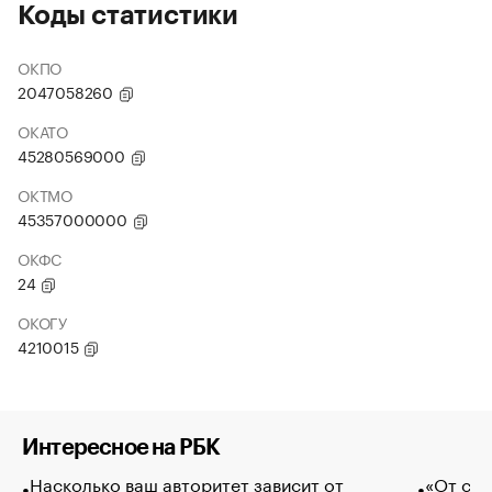
Коды статистики
ОКПО
2047058260
ОКАТО
45280569000
ОКТМО
45357000000
ОКФС
24
ОКОГУ
4210015
Интересное на РБК
Насколько ваш авторитет зависит от
«От спо