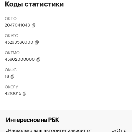
Коды статистики
ОКПО
2047041043
ОКАТО
45293566000
ОКТМО
45902000000
ОКФС
16
ОКОГУ
4210015
Интересное на РБК
Насколько ваш авторитет зависит от
«От спо