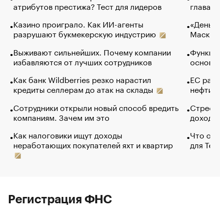
атрибутов престижа? Тест для лидеров
глава к
Казино проиграло. Как ИИ-агенты
«Деньги
разрушают букмекерскую индустрию
Маск в 
Выживают сильнейших. Почему компании
Функции
избавляются от лучших сотрудников
основ э
Как банк Wildberries резко нарастил
ЕС раз
кредиты селлерам до атак на склады
нефти —
Сотрудники открыли новый способ вредить
Стресс 
компаниям. Зачем им это
доходов
Как налоговики ищут доходы
Что обв
неработающих покупателей яхт и квартир
для Tel
Регистрация ФНС