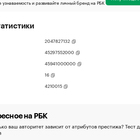
 узнаваемость и развивайте личный бренд на РБК
татистики
2047827132
45297552000
45941000000
16
4210015
есное на РБК
ко ваш авторитет зависит от атрибутов престижа? Тест д
в