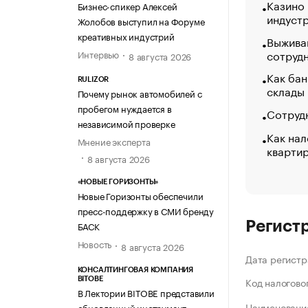
Казино
Бизнес-спикер Алексей
индуст
Жолобов выступил на Форуме
креативных индустрий
Выжива
сотруд
Интервью
8 августа 2026
Как бан
RULIZOR
склады
Почему рынок автомобилей с
пробегом нуждается в
Сотрудн
независимой проверке
Как нал
Мнение эксперта
кварти
8 августа 2026
«НОВЫЕ ГОРИЗОНТЫ»
Новые Горизонты обеспечили
пресс-поддержку в СМИ бренду
Регист
БАСК
Новость
8 августа 2026
Дата регистр
КОНСАЛТИНГОВАЯ КОМПАНИЯ
Код налогово
BITOBE
В Лектории BITOBE представили
Наименование
обновленный инструмент