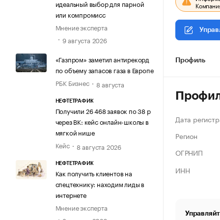
идеальный выбор для парной
Компания
или компромисс
Мнение эксперта
Управ
9 августа 2026
«Газпром» заметил антирекорд
Профиль
по объему запасов газа в Европе
РБК Бизнес
8 августа
Профи
НЕФТЕТРАФИК
Получили 26 468 заявок по 38 р
Дата регистр
через ВК: кейс онлайн-школы в
мягкой нише
Регион
Кейс
8 августа 2026
ОГРНИП
НЕФТЕТРАФИК
ИНН
Как получить клиентов на
спецтехнику: находим лиды в
интернете
Мнение эксперта
Управляйт
8 августа 2026