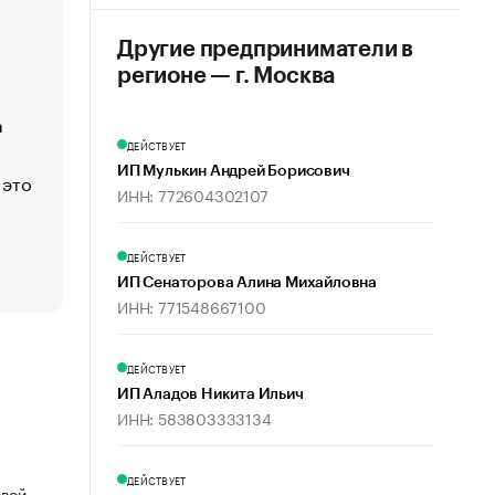
«Деньги будут не нужны»: что рассказал Маск в инт
Economist
Другие предприниматели в
Функции менеджмента: пять ключевых основ эффект
регионе — г. Москва
управления
а
ЕС разрешил конфискацию российской нефти — чем
Москва
ДЕЙСТВУЕТ
ИП Мулькин Андрей Борисович
 это
Стресс обеспеченных людей: почему рост доходов 
ИНН: 772604302107
счастья
Что обвинения против Павла Дурова значат для Tele
пользователей
ДЕЙСТВУЕТ
ИП Сенаторова Алина Михайловна
ИНН: 771548667100
ДЕЙСТВУЕТ
ИП Аладов Никита Ильич
ИНН: 583803333134
ДЕЙСТВУЕТ
овой