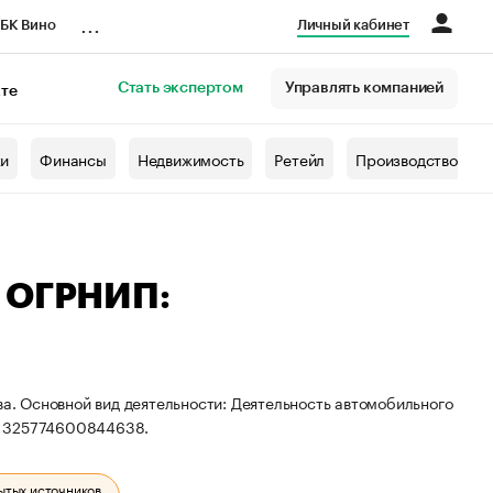
...
БК Вино
Личный кабинет
Стать экспертом
Управлять компанией
кте
азета
жи
Финансы
Недвижимость
Ретейл
Производство
— ОГРНИП:
ва. Основной вид деятельности: Деятельность автомобильного
: 325774600844638.
ытых источников.