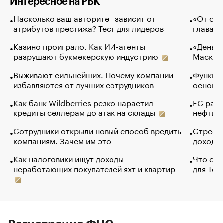
Интересное на РБК
Насколько ваш авторитет зависит от
«От спо
атрибутов престижа? Тест для лидеров
глава к
Казино проиграло. Как ИИ-агенты
«Деньги
разрушают букмекерскую индустрию
Маск в 
Выживают сильнейших. Почему компании
Функции
избавляются от лучших сотрудников
основ э
Как банк Wildberries резко нарастил
ЕС раз
кредиты селлерам до атак на склады
нефти —
Сотрудники открыли новый способ вредить
Стресс 
компаниям. Зачем им это
доходов
Как налоговики ищут доходы
Что обв
неработающих покупателей яхт и квартир
для Tel