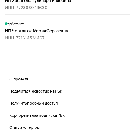
ИП Хасанова Гульнара Раисовна
ИНН: 772366049630
ДЕЙСТВУЕТ
ИП Човганюк Мария Сергеевна
ИНН: 771614524467
О проекте
Поделиться новостью на РБК
Получить пробный доступ
Корпоративная подписка РБК
Стать экспертом