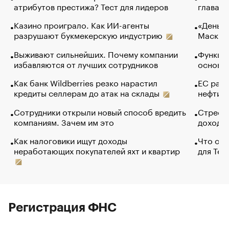
атрибутов престижа? Тест для лидеров
глава к
Казино проиграло. Как ИИ-агенты
«Деньги
разрушают букмекерскую индустрию
Маск в 
Выживают сильнейших. Почему компании
Функции
избавляются от лучших сотрудников
основ э
Как банк Wildberries резко нарастил
ЕС раз
кредиты селлерам до атак на склады
нефти —
Сотрудники открыли новый способ вредить
Стресс 
компаниям. Зачем им это
доходов
Как налоговики ищут доходы
Что обв
неработающих покупателей яхт и квартир
для Tel
Регистрация ФНС