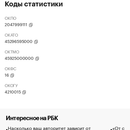
Коды статистики
ОКПО
2047999111
ОКАТО
45296595000
ОКТМО
45925000000
ОКФС
16
ОКОГУ
4210015
Интересное на РБК
Насколько ваш авторитет зависит от
«От спо