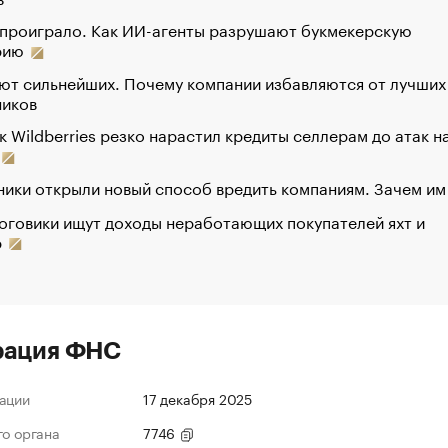
 проиграло. Как ИИ-агенты разрушают букмекерскую
рию
ют сильнейших. Почему компании избавляются от лучших
ников
к Wildberries резко нарастил кредиты селлерам до атак н
ики открыли новый способ вредить компаниям. Зачем им
оговики ищут доходы неработающих покупателей яхт и
р
рация ФНС
ации
17 декабря 2025
го органа
7746