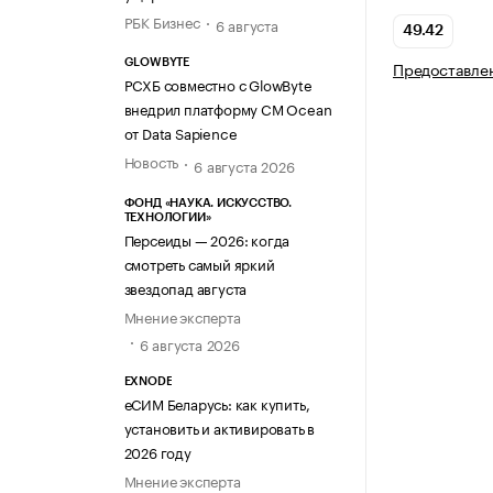
РБК Бизнес
6 августа
49.42
GLOWBYTE
Предоставлен
РСХБ совместно с GlowByte
внедрил платформу CM Ocean
от Data Sapience
Новость
6 августа 2026
ФОНД «НАУКА. ИСКУССТВО.
ТЕХНОЛОГИИ»
Персеиды — 2026: когда
смотреть самый яркий
звездопад августа
Мнение эксперта
6 августа 2026
EXNODE
еСИМ Беларусь: как купить,
установить и активировать в
2026 году
Мнение эксперта