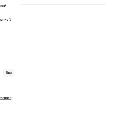
овой
ение 3,
Все
узового