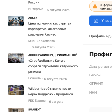
России
Информац
Компания
Интервью
6 августа 2026
АПКБК
Управ
Цена молчания: как скрытая
корпоративная агрессия
разрушает бизнес
Профиль
Виды
Мнение эксперта
6 августа 2026
Профи
АССОЦИАЦИЯ ПРЕДПРИНИМАТЕЛЕЙ
«Стройдебаты» в Калуге
собрали строителей калужского
Дата регистр
региона
Регион
Новость
6 августа 2026
ОГРНИП
Wildberries объявил о новых
ИНН
мерах поддержки продавцов
РБК Бизнес
6 августа
SMARENT