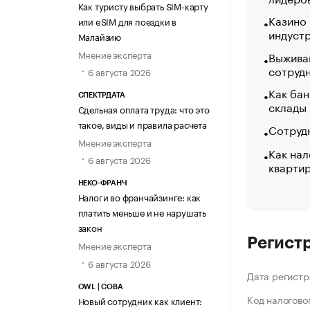
Как туристу выбрать SIM-карту
Казино
или eSIM для поездки в
индуст
Малайзию
Мнение эксперта
Выжива
сотруд
6 августа 2026
Как бан
СПЕКТРДАТА
склады
Сдельная оплата труда: что это
такое, виды и правила расчета
Сотрудн
Мнение эксперта
Как нал
6 августа 2026
кварти
НЕКО-ФРАНЧ
Налоги во франчайзинге: как
платить меньше и не нарушать
закон
Регист
Мнение эксперта
6 августа 2026
Дата регистр
OWL | СОВА
Код налогово
Новый сотрудник как клиент: