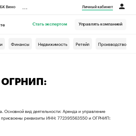
...
БК Вино
Личный кабинет
Стать экспертом
Управлять компанией
кте
азета
жи
Финансы
Недвижимость
Ретейл
Производство
— ОГРНИП:
а. Основной вид деятельности: Аренда и управление
 присвоены реквизиты ИНН: 772395563550 и ОГРНИП: