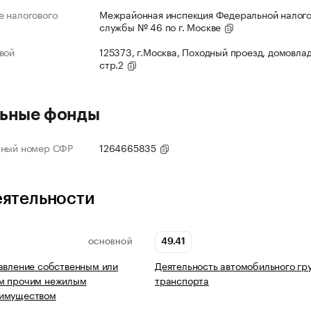
 налогового
Межрайонная инспекция Федеральной налог
службы № 46 по г. Москве
вой
125373, г.Москва, Походный проезд, домовлад
стр.2
ьные фонды
нный номер СФР
1264665835
еятельности
49.41
ОСНОВНОЙ
авление собственным или
Деятельность автомобильного гр
м прочим нежилым
транспорта
имуществом