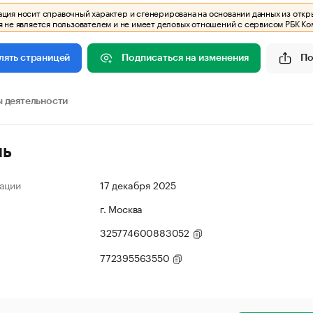
ия носит справочный характер и сгенерирована на основании данных из откр
 не является пользователем и не имеет деловых отношений с сервисом РБК Ко
Подписаться на изменения
По
лять страницей
 деятельности
ль
ации
17 декабря 2025
г. Москва
325774600883052
772395563550