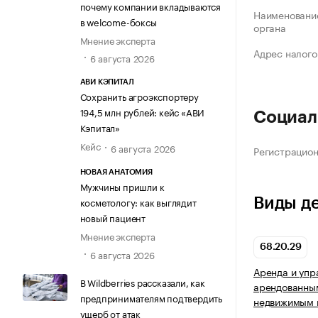
почему компании вкладываются
Наименование
в welcome-боксы
органа
Мнение эксперта
Адрес налого
6 августа 2026
АВИ КЭПИТАЛ
Сохранить агроэкспортеру
194,5 млн рублей: кейс «АВИ
Социал
Кэпитал»
Кейс
6 августа 2026
Регистрацио
НОВАЯ АНАТОМИЯ
Мужчины пришли к
Виды д
косметологу: как выглядит
новый пациент
Мнение эксперта
68.20.29
6 августа 2026
Аренда и упр
В Wildberries рассказали, как
арендованны
предпринимателям подтвердить
недвижимым 
ущерб от атак