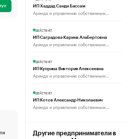
туп
ИП Хаддад Санди Бассам
Аренда и управление собственным...
ДЕЙСТВУЕТ
ИП Саградова Карина Альбертовна
Аренда и управление собственным...
ДЕЙСТВУЕТ
ИП Куприна Виктория Алексеевна
Аренда и управление собственным...
ДЕЙСТВУЕТ
ИП Котов Александр Николаевич
Аренда и управление собственным...
ля
«От спорта тело стареет иначе». Как живет глава ко
Другие предприниматели в
создавшей GTA