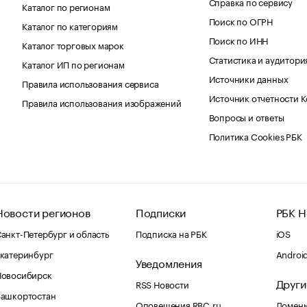
Справка по сервису
Каталог по регионам
Поиск по ОГРН
Каталог по категориям
Поиск по ИНН
Каталог торговых марок
Статистика и аудитори
Каталог ИП по регионам
Источники данных
Правила использования сервиса
Источник отчетности 
Правила использования изображений
Вопросы и ответы
Политика Cookies РБК
Новости регионов
Подписки
РБК Н
анкт-Петербург и область
Подписка на РБК
iOS
катеринбург
Androi
Уведомления
Новосибирск
Други
RSS Новости
Башкортостан
Оповещения RBC.ru
Домены