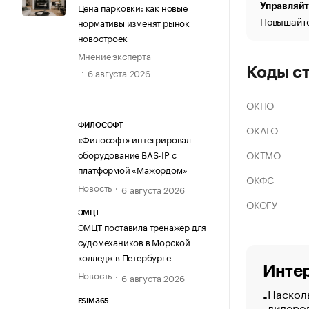
Цена парковки: как новые
Управляйт
Повышайте
нормативы изменят рынок
новостроек
Мнение эксперта
Коды с
6 августа 2026
ОКПО
ФИЛОСОФТ
ОКАТО
«Философт» интегрировал
ОКТМО
оборудование BAS-IP с
платформой «Мажордом»
ОКФС
Новость
6 августа 2026
ОКОГУ
ЭМЦТ
ЭМЦТ поставила тренажер для
судомехаников в Морской
колледж в Петербурге
Интер
Новость
6 августа 2026
Насколь
ESIM365
лидеро