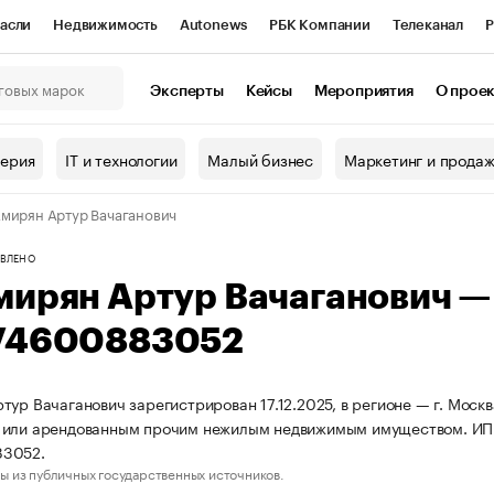
асли
Недвижимость
Autonews
РБК Компании
Телеканал
Р
К Курсы
РБК Life
Тренды
Визионеры
Национальные проекты
Эксперты
Кейсы
Мероприятия
О прое
онный клуб
Исследования
Кредитные рейтинги
Франшизы
Г
терия
IT и технологии
Малый бизнес
Маркетинг и прода
Проверка контрагентов
Политика
Экономика
Бизнес
мирян Артур Вачаганович
ы
ВЛЕНО
мирян Артур Вачаганович 
74600883052
тур Вачаганович зарегистрирован 17.12.2025, в регионе — г. Москв
 или арендованным прочим нежилым недвижимым имуществом. ИП
3052.
ы из публичных государственных источников.