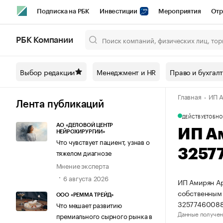
Подписка на РБК
Инвестиции
Мероприятия
Отр
Спорт
Школа управления РБК
РБК Образование
РБ
РБК Компании
Город
Стиль
Крипто
РБК Бизнес-среда
Дискусси
Выбор редакции
Менеджмент и HR
Право и бухгал
Спецпроекты СПб
Конференции СПб
Спецпроекты
Главная
ИП А
Технологии и медиа
Финансы
Рынок наличной валют
Лента публикаций
ДЕЙСТВУЕТ
ОБНО
АО «ДЕЛОВОЙ ЦЕНТР
ИП А
НЕЙРОХИРУРГИИ»
Что чувствует пациент, узнав о
3257
тяжелом диагнозе
Мнение эксперта
6 августа 2026
ИП Амирян Ар
собственным
ООО «РЕММА ТРЕЙД»
32577460088
Что мешает развитию
Данные получен
премиального сырного рынка в