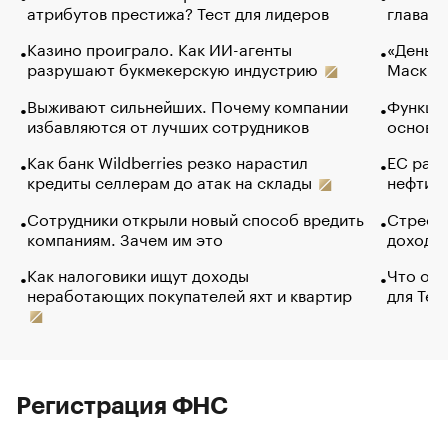
атрибутов престижа? Тест для лидеров
глава к
Казино проиграло. Как ИИ-агенты
«Деньги
разрушают букмекерскую индустрию
Маск в 
Выживают сильнейших. Почему компании
Функции
избавляются от лучших сотрудников
основ э
Как банк Wildberries резко нарастил
ЕС раз
кредиты селлерам до атак на склады
нефти —
Сотрудники открыли новый способ вредить
Стресс 
компаниям. Зачем им это
доходов
Как налоговики ищут доходы
Что обв
неработающих покупателей яхт и квартир
для Tel
Регистрация ФНС