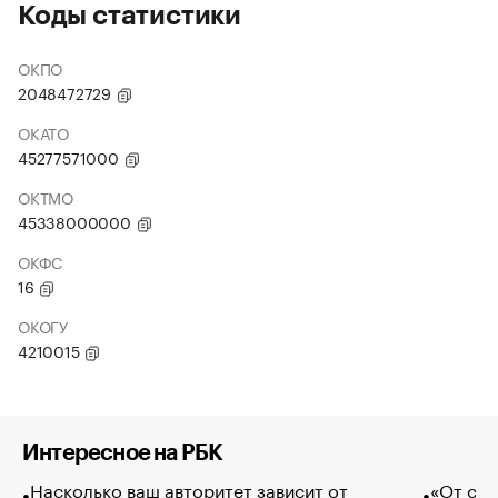
Коды статистики
ОКПО
2048472729
ОКАТО
45277571000
ОКТМО
45338000000
ОКФС
16
ОКОГУ
4210015
Интересное на РБК
Насколько ваш авторитет зависит от
«От спо