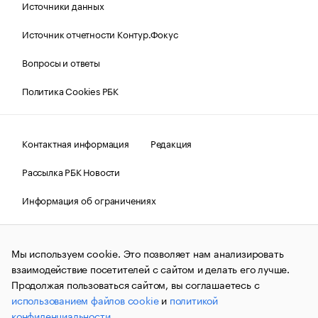
Источники данных
Источник отчетности Контур.Фокус
Вопросы и ответы
Политика Cookies РБК
Контактная информация
Редакция
Рассылка РБК Новости
Информация об ограничениях
Правовая информация
О соблюдении авторских прав
Мы используем cookie. Это позволяет нам анализировать
© АО «РОСБИЗНЕСКОНСАЛТИНГ»,
1995–2026.
Сообщения
и материалы информационного агентства «РБК»
взаимодействие посетителей с сайтом и делать его лучше.
(зарегистрировано Федеральной службой по надзору в сфере
Продолжая пользоваться сайтом, вы соглашаетесь с
связи, информационных технологий и массовых
использованием файлов cookie
и
политикой
коммуникаций (Роскомнадзор) 09.12.2015 за номером ИА
№ФС77-63848) сопровождаются пометкой «РБК». Отдельные
конфиденциальности
.