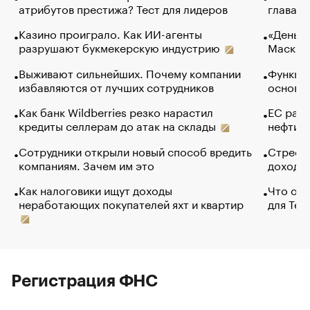
атрибутов престижа? Тест для лидеров
глава к
Казино проиграло. Как ИИ-агенты
«Деньги
разрушают букмекерскую индустрию
Маск в 
Выживают сильнейших. Почему компании
Функции
избавляются от лучших сотрудников
основ э
Как банк Wildberries резко нарастил
ЕС раз
кредиты селлерам до атак на склады
нефти —
Сотрудники открыли новый способ вредить
Стресс 
компаниям. Зачем им это
доходов
Как налоговики ищут доходы
Что обв
неработающих покупателей яхт и квартир
для Tel
Регистрация ФНС