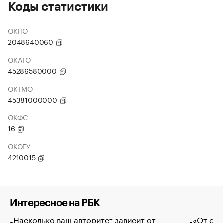
Коды статистики
ОКПО
2048640060
ОКАТО
45286580000
ОКТМО
45381000000
ОКФС
16
ОКОГУ
4210015
Интересное на РБК
Насколько ваш авторитет зависит от
«От спо