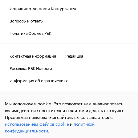
Источник отчетности Контур.Фокус
Вопросы и ответы
Политика Cookies РБК
Контактная информация
Редакция
Рассылка РБК Новости
Информация об ограничениях
Правовая информация
О соблюдении авторских прав
Мы используем cookie. Это позволяет нам анализировать
© АО «РОСБИЗНЕСКОНСАЛТИНГ»,
1995–2026.
Сообщения
и материалы информационного агентства «РБК»
взаимодействие посетителей с сайтом и делать его лучше.
(зарегистрировано Федеральной службой по надзору в сфере
Продолжая пользоваться сайтом, вы соглашаетесь с
связи, информационных технологий и массовых
использованием файлов cookie
и
политикой
коммуникаций (Роскомнадзор) 09.12.2015 за номером ИА
№ФС77-63848) сопровождаются пометкой «РБК». Отдельные
конфиденциальности
.
публикации могут содержать информацию,