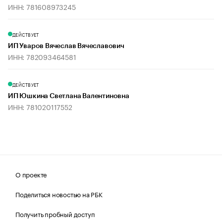
ИНН: 781608973245
ДЕЙСТВУЕТ
ИП Уваров Вячеслав Вячеславович
ИНН: 782093464581
ДЕЙСТВУЕТ
ИП Юшкина Светлана Валентиновна
ИНН: 781020117552
О проекте
Поделиться новостью на РБК
Получить пробный доступ