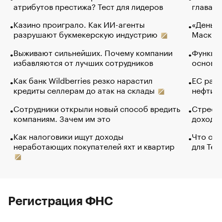
атрибутов престижа? Тест для лидеров
глава к
Казино проиграло. Как ИИ-агенты
«Деньги
разрушают букмекерскую индустрию
Маск в 
Выживают сильнейших. Почему компании
Функции
избавляются от лучших сотрудников
основ э
Как банк Wildberries резко нарастил
ЕС раз
кредиты селлерам до атак на склады
нефти —
Сотрудники открыли новый способ вредить
Стресс 
компаниям. Зачем им это
доходов
Как налоговики ищут доходы
Что обв
неработающих покупателей яхт и квартир
для Tel
Регистрация ФНС