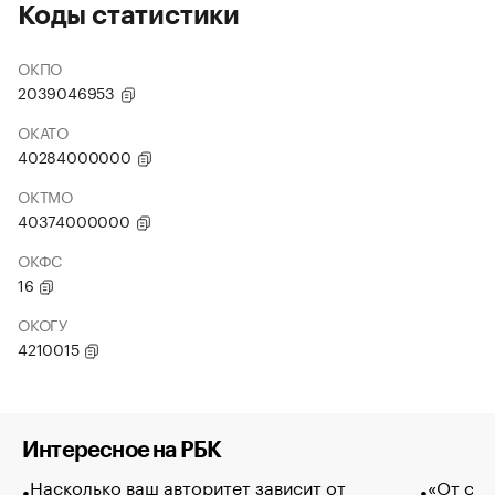
Коды статистики
ОКПО
2039046953
ОКАТО
40284000000
ОКТМО
40374000000
ОКФС
16
ОКОГУ
4210015
Интересное на РБК
Насколько ваш авторитет зависит от
«От спо