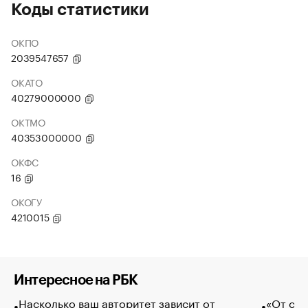
Коды статистики
ОКПО
2039547657
ОКАТО
40279000000
ОКТМО
40353000000
ОКФС
16
ОКОГУ
4210015
Интересное на РБК
Насколько ваш авторитет зависит от
«От спо