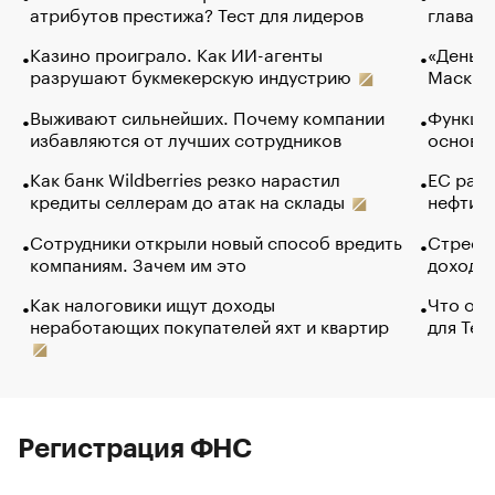
атрибутов престижа? Тест для лидеров
глава к
Казино проиграло. Как ИИ-агенты
«Деньги
разрушают букмекерскую индустрию
Маск в 
Выживают сильнейших. Почему компании
Функции
избавляются от лучших сотрудников
основ э
Как банк Wildberries резко нарастил
ЕС раз
кредиты селлерам до атак на склады
нефти —
Сотрудники открыли новый способ вредить
Стресс 
компаниям. Зачем им это
доходов
Как налоговики ищут доходы
Что обв
неработающих покупателей яхт и квартир
для Tel
Регистрация ФНС