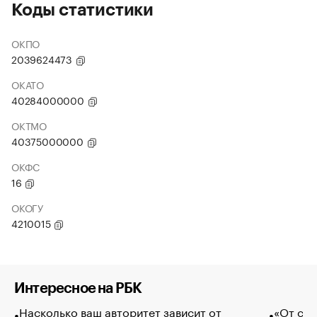
Коды статистики
ОКПО
2039624473
ОКАТО
40284000000
ОКТМО
40375000000
ОКФС
16
ОКОГУ
4210015
Интересное на РБК
Насколько ваш авторитет зависит от
«От спо