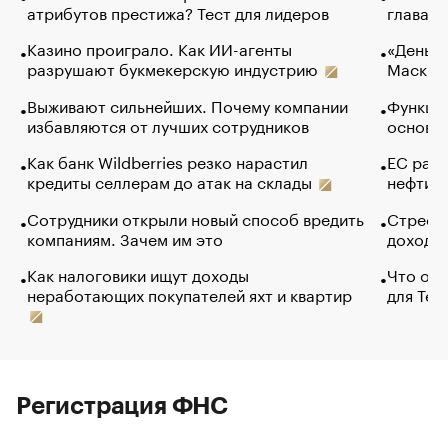
атрибутов престижа? Тест для лидеров
глава к
Казино проиграло. Как ИИ-агенты
«Деньги
разрушают букмекерскую индустрию
Маск в 
Выживают сильнейших. Почему компании
Функции
избавляются от лучших сотрудников
основ э
Как банк Wildberries резко нарастил
ЕС раз
кредиты селлерам до атак на склады
нефти —
Сотрудники открыли новый способ вредить
Стресс 
компаниям. Зачем им это
доходов
Как налоговики ищут доходы
Что обв
неработающих покупателей яхт и квартир
для Tel
Регистрация ФНС