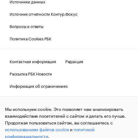
Источники данных
Источник отчетности Контур.Фокус
Вопросы и ответы
Политика Cookies РБК
Контактная информация
Редакция
Рассылка РБК Новости
Информация об ограничениях
Правовая информация
О соблюдении авторских прав
Мы используем cookie. Это позволяет нам анализировать
© АО «РОСБИЗНЕСКОНСАЛТИНГ»,
1995–2026.
Сообщения
и материалы информационного агентства «РБК»
взаимодействие посетителей с сайтом и делать его лучше.
(зарегистрировано Федеральной службой по надзору в сфере
Продолжая пользоваться сайтом, вы соглашаетесь с
связи, информационных технологий и массовых
использованием файлов cookie
и
политикой
коммуникаций (Роскомнадзор) 09.12.2015 за номером ИА
№ФС77-63848) сопровождаются пометкой «РБК». Отдельные
конфиденциальности
.