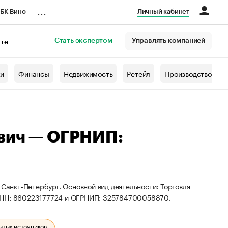
...
БК Вино
Личный кабинет
Стать экспертом
Управлять компанией
кте
азета
жи
Финансы
Недвижимость
Ретейл
Производство
вич — ОГРНИП:
 Санкт-Петербург. Основной вид деятельности: Торговля
 ИНН: 860223177724 и ОГРНИП: 325784700058870.
ытых источников.