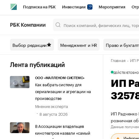
Подписка на РБК
Инвестиции
Мероприятия
Отр
Спорт
Школа управления РБК
РБК Образование
РБ
РБК Компании
Город
Стиль
Крипто
РБК Бизнес-среда
Дискусси
Выбор редакции
Менеджмент и HR
Право и бухгал
Спецпроекты СПб
Конференции СПб
Спецпроекты
Главная
ИП Р
Технологии и медиа
Финансы
Рынок наличной валют
Лента публикаций
ДЕЙСТВУЕТ
ОБНО
ООО «МАЛЛЕНОМ СИСТЕМС»
ИП Р
Как выбрать систему для
сериализации и агрегации на
3257
производстве
Мнение эксперта
ИП Радченко 
8 августа 2026
розничная об
В Ассоциации владельцев
Данные получен
кинотеатров назвали «самый
Информац