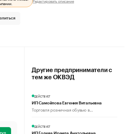
Редактировать описание
мпании.
елиться
Другие предприниматели с
тем же ОКВЭД
ДЕЙСТВУЕТ
ИП Самойлова Евгения Витальевна
Торговля розничная обувью в...
ДЕЙСТВУЕТ
туп
ИП Голева Ираида Анатольевна