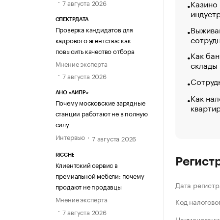
Казино
7 августа 2026
индуст
СПЕКТРДАТА
Выжива
Проверка кандидатов для
сотруд
кадрового агентства: как
повысить качество отбора
Как бан
Мнение эксперта
склады
7 августа 2026
Сотрудн
АНО «АИПР»
Как нал
Почему московские зарядные
кварти
станции работают не в полную
силу
Интервью
7 августа 2026
RICCHE
Регист
Клиентский сервис в
премиальной мебели: почему
Дата регистр
продают не продавцы
Мнение эксперта
Код налогово
7 августа 2026
Наименование