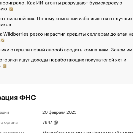
 проиграло. Как ИИ-агенты разрушают букмекерскую
рию
ют сильнейших. Почему компании избавляются от лучших
ников
к Wildberries резко нарастил кредиты селлерам до атак н
ики открыли новый способ вредить компаниям. Зачем им
оговики ищут доходы неработающих покупателей яхт и
р
рация ФНС
ации
20 февраля 2025
го органа
7847
 налогового
Межрайонная инспекция Федеральной налог