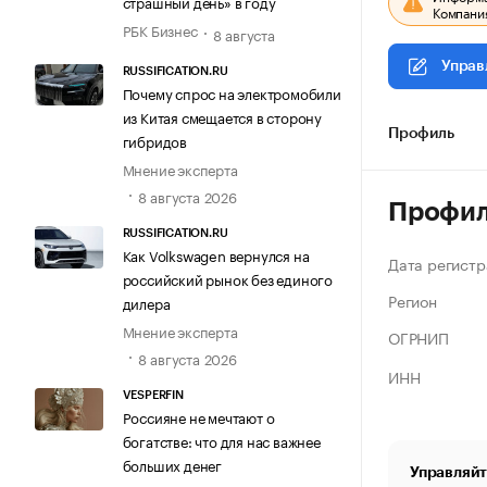
страшный день» в году
Компания
РБК Бизнес
8 августа
Управ
RUSSIFICATION.RU
Почему спрос на электромобили
из Китая смещается в сторону
Профиль
гибридов
Мнение эксперта
8 августа 2026
Профи
RUSSIFICATION.RU
Как Volkswagen вернулся на
Дата регистр
российский рынок без единого
Регион
дилера
Мнение эксперта
ОГРНИП
8 августа 2026
ИНН
VESPERFIN
Россияне не мечтают о
богатстве: что для нас важнее
больших денег
Управляйт