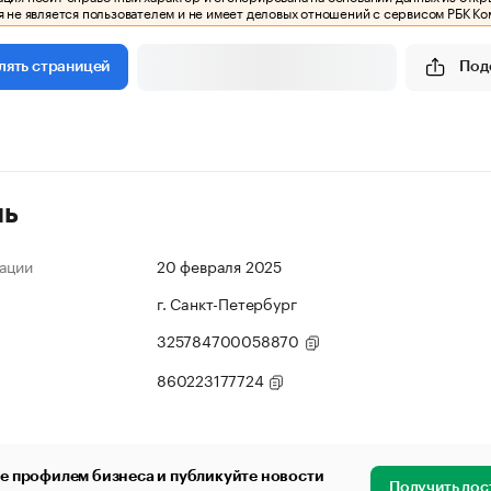
 не является пользователем и не имеет деловых отношений с сервисом РБК Ко
Под
лять страницей
ль
ации
20 февраля 2025
г. Санкт-Петербург
325784700058870
860223177724
е профилем бизнеса и публикуйте новости
Получить дос