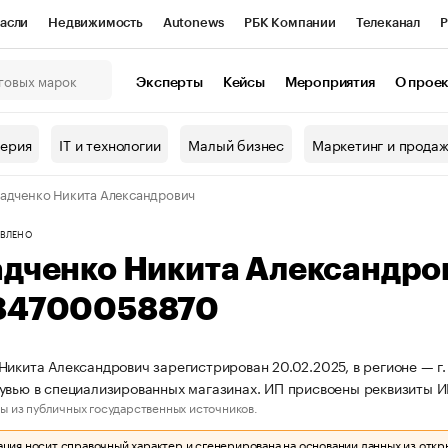
асли
Недвижимость
Autonews
РБК Компании
Телеканал
Р
К Курсы
РБК Life
Тренды
Визионеры
Национальные проекты
Эксперты
Кейсы
Мероприятия
О прое
онный клуб
Исследования
Кредитные рейтинги
Франшизы
Г
терия
IT и технологии
Малый бизнес
Маркетинг и прода
Проверка контрагентов
Политика
Экономика
Бизнес
адченко Никита Александрович
ы
ВЛЕНО
адченко Никита Александро
84700058870
Никита Александрович зарегистрирован 20.02.2025, в регионе — г.
увью в специализированных магазинах. ИП присвоены реквизиты
ы из публичных государственных источников.
ия носит справочный характер и сгенерирована на основании данных из откр