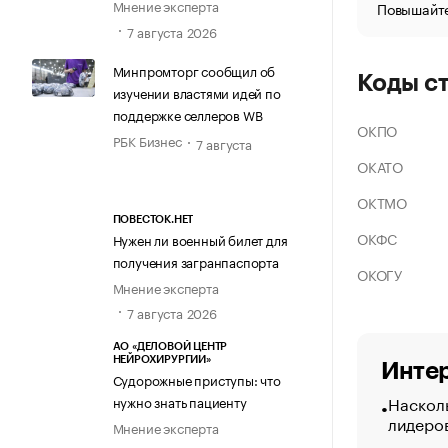
Мнение эксперта
Повышайте
7 августа 2026
Минпромторг сообщил об
Коды с
изучении властями идей по
поддержке селлеров WB
ОКПО
РБК Бизнес
7 августа
ОКАТО
ОКТМО
ПОВЕСТОК.НЕТ
ОКФС
Нужен ли военный билет для
получения загранпаспорта
ОКОГУ
Мнение эксперта
7 августа 2026
АО «ДЕЛОВОЙ ЦЕНТР
НЕЙРОХИРУРГИИ»
Интер
Судорожные приступы: что
Насколь
нужно знать пациенту
лидеро
Мнение эксперта