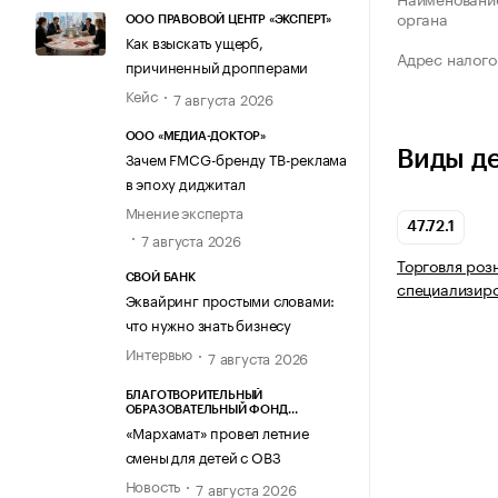
органа
ООО ПРАВОВОЙ ЦЕНТР «ЭКСПЕРТ»
Как взыскать ущерб,
Адрес налого
причиненный дропперами
Кейс
7 августа 2026
ООО «МЕДИА-ДОКТОР»
Виды д
Зачем FMCG-бренду ТВ-реклама
в эпоху диджитал
Мнение эксперта
47.72.1
7 августа 2026
Торговля роз
СВОЙ БАНК
специализир
Эквайринг простыми словами:
что нужно знать бизнесу
Интервью
7 августа 2026
БЛАГОТВОРИТЕЛЬНЫЙ
ОБРАЗОВАТЕЛЬНЫЙ ФОНД
«МАРХАМАТ»
«Мархамат» провел летние
смены для детей с ОВЗ
Новость
7 августа 2026