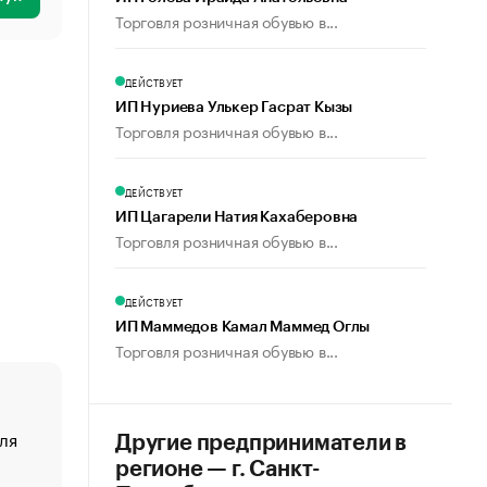
Торговля розничная обувью в...
ДЕЙСТВУЕТ
ИП Нуриева Улькер Гасрат Кызы
Торговля розничная обувью в...
ДЕЙСТВУЕТ
ИП Цагарели Натия Кахаберовна
Торговля розничная обувью в...
ДЕЙСТВУЕТ
ИП Маммедов Камал Маммед Оглы
Торговля розничная обувью в...
ля
«От спорта тело стареет иначе». Как живет глава ко
Другие предприниматели в
создавшей GTA
регионе — г. Санкт-