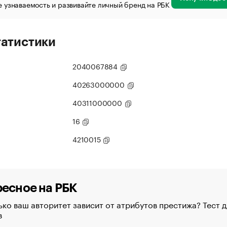
 узнаваемость и развивайте личный бренд на РБК
татистики
2040067884
40263000000
40311000000
16
4210015
есное на РБК
ко ваш авторитет зависит от атрибутов престижа? Тест д
в