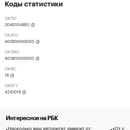
Коды статистики
ОКПО
2040104852
ОКАТО
40285000000
ОКТМО
40381000000
ОКФС
16
ОКОГУ
4210015
Интересное на РБК
Насколько ваш авторитет зависит от
«От спо