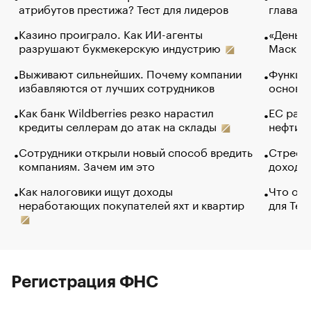
атрибутов престижа? Тест для лидеров
глава к
Казино проиграло. Как ИИ-агенты
«Деньги
разрушают букмекерскую индустрию
Маск в 
Выживают сильнейших. Почему компании
Функции
избавляются от лучших сотрудников
основ э
Как банк Wildberries резко нарастил
ЕС раз
кредиты селлерам до атак на склады
нефти —
Сотрудники открыли новый способ вредить
Стресс 
компаниям. Зачем им это
доходов
Как налоговики ищут доходы
Что обв
неработающих покупателей яхт и квартир
для Tel
Регистрация ФНС