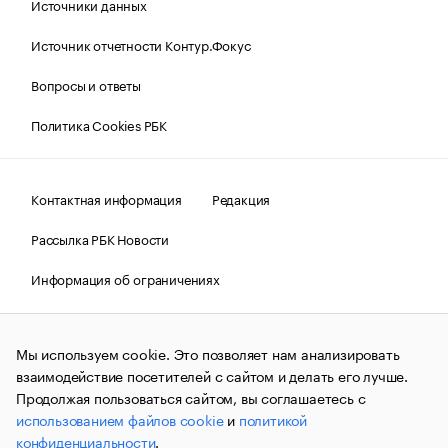
Источники данных
Источник отчетности Контур.Фокус
Вопросы и ответы
Политика Cookies РБК
Контактная информация
Редакция
Рассылка РБК Новости
Информация об ограничениях
Правовая информация
О соблюдении авторских прав
Мы используем cookie. Это позволяет нам анализировать
© АО «РОСБИЗНЕСКОНСАЛТИНГ»,
1995–2026.
Сообщения
и материалы информационного агентства «РБК»
взаимодействие посетителей с сайтом и делать его лучше.
(зарегистрировано Федеральной службой по надзору в сфере
Продолжая пользоваться сайтом, вы соглашаетесь с
связи, информационных технологий и массовых
использованием файлов cookie
и
политикой
коммуникаций (Роскомнадзор) 09.12.2015 за номером ИА
№ФС77-63848) сопровождаются пометкой «РБК». Отдельные
конфиденциальности
.