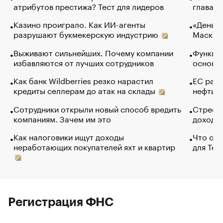
атрибутов престижа? Тест для лидеров
глава к
Казино проиграло. Как ИИ-агенты
«Деньги
разрушают букмекерскую индустрию
Маск в 
Выживают сильнейших. Почему компании
Функции
избавляются от лучших сотрудников
основ э
Как банк Wildberries резко нарастил
ЕС раз
кредиты селлерам до атак на склады
нефти —
Сотрудники открыли новый способ вредить
Стресс 
компаниям. Зачем им это
доходов
Как налоговики ищут доходы
Что обв
неработающих покупателей яхт и квартир
для Tel
Регистрация ФНС