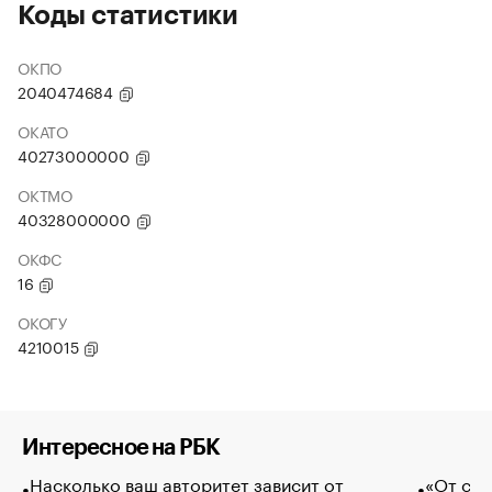
Коды статистики
ОКПО
2040474684
ОКАТО
40273000000
ОКТМО
40328000000
ОКФС
16
ОКОГУ
4210015
Интересное на РБК
Насколько ваш авторитет зависит от
«От спо