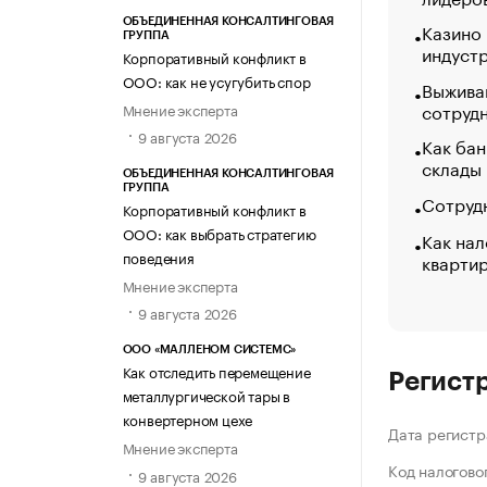
ОБЪЕДИНЕННАЯ КОНСАЛТИНГОВАЯ
Казино
ГРУППА
индуст
Корпоративный конфликт в
ООО: как не усугубить спор
Выжива
сотруд
Мнение эксперта
9 августа 2026
Как бан
склады
ОБЪЕДИНЕННАЯ КОНСАЛТИНГОВАЯ
ГРУППА
Сотрудн
Корпоративный конфликт в
ООО: как выбрать стратегию
Как нал
поведения
кварти
Мнение эксперта
9 августа 2026
ООО «МАЛЛЕНОМ СИСТЕМС»
Как отследить перемещение
Регист
металлургической тары в
конвертерном цехе
Дата регистр
Мнение эксперта
Код налогово
9 августа 2026