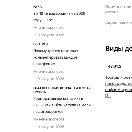
Наименование
BAZA
органа
8 и 12 ГБ видеопамяти в 2026
году — все
Адрес налого
Мнение эксперта
9 августа 2026
ЭВОТРЕН
Виды д
Почему тренер не должен
комментировать каждое
повторение
47.91.2
Мнение эксперта
Торговля роз
9 августа 2026
непосредств
информацион
ОБЪЕДИНЕННАЯ КОНСАЛТИНГОВАЯ
ГРУППА
И…
Корпоративный конфликт в
ООО: как выйти из тупика, если
не договориться
Мнение эксперта
9 августа 2026