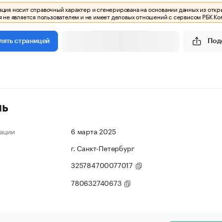
ия носит справочный характер и сгенерирована на основании данных из откр
 не является пользователем и не имеет деловых отношений с сервисом РБК Ко
Под
лять страницей
ль
ации
6 марта 2025
г. Санкт-Петербург
325784700077017
780632740673