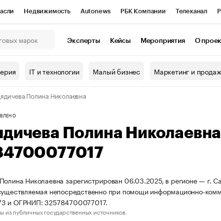
асли
Недвижимость
Autonews
РБК Компании
Телеканал
Р
К Курсы
РБК Life
Тренды
Визионеры
Национальные проекты
Эксперты
Кейсы
Мероприятия
О прое
онный клуб
Исследования
Кредитные рейтинги
Франшизы
Г
терия
IT и технологии
Малый бизнес
Маркетинг и прода
Проверка контрагентов
Политика
Экономика
Бизнес
ядичева Полина Николаевна
ы
ВЛЕНО
ядичева Полина Николаевн
84700077017
Полина Николаевна зарегистрирован 06.03.2025, в регионе — г. Са
существляемая непосредственно при помощи информационно-комм
3 и ОГРНИП: 325784700077017.
ы из публичных государственных источников.