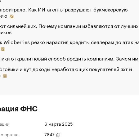
 проиграло. Как ИИ-агенты разрушают букмекерскую
рию
ют сильнейших. Почему компании избавляются от лучших
ников
к Wildberries резко нарастил кредиты селлерам до атак н
ики открыли новый способ вредить компаниям. Зачем им
оговики ищут доходы неработающих покупателей яхт и
р
рация ФНС
ации
6 марта 2025
го органа
7847