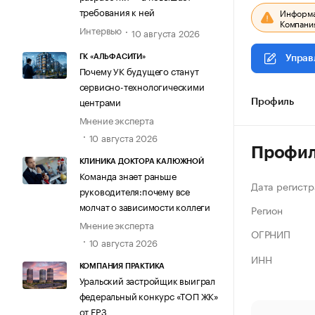
требования к ней
Информац
Компания
Интервью
10 августа 2026
ГК «АЛЬФАСИТИ»
Управ
Почему УК будущего станут
сервисно-технологическими
центрами
Профиль
Мнение эксперта
10 августа 2026
Профи
КЛИНИКА ДОКТОРА КАЛЮЖНОЙ
Команда знает раньше
Дата регистр
руководителя:почему все
молчат о зависимости коллеги
Регион
Мнение эксперта
ОГРНИП
10 августа 2026
ИНН
КОМПАНИЯ ПРАКТИКА
Уральский застройщик выиграл
федеральный конкурс «ТОП ЖК»
от ЕРЗ