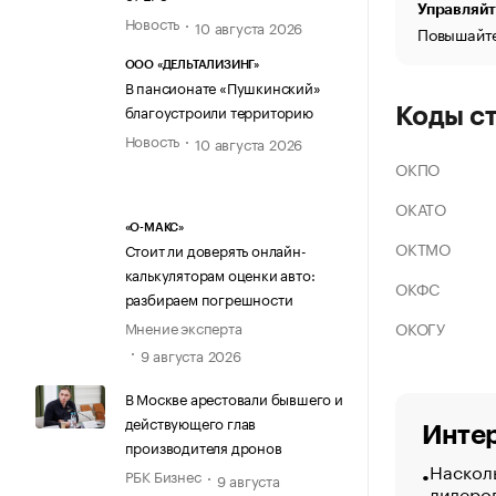
Управляйт
Новость
10 августа 2026
Повышайте
ООО «ДЕЛЬТАЛИЗИНГ»
В пансионате «Пушкинский»
благоустроили территорию
Коды с
Новость
10 августа 2026
ОКПО
ОКАТО
«О-МАКС»
ОКТМО
Стоит ли доверять онлайн-
калькуляторам оценки авто:
ОКФС
разбираем погрешности
ОКОГУ
Мнение эксперта
9 августа 2026
В Москве арестовали бывшего и
действующего глав
Интер
производителя дронов
Насколь
РБК Бизнес
9 августа
лидеро