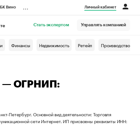
...
БК Вино
Личный кабинет
Стать экспертом
Управлять компанией
кте
азета
жи
Финансы
Недвижимость
Ретейл
Производство
а — ОГРНИП:
нкт-Петербург. Основной вид деятельности: Торговля
уникационной сети Интернет. ИП присвоены реквизиты ИНН: