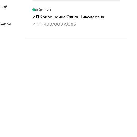
овой
ДЕЙСТВУЕТ
ИП Кривошеина Ольга Николаевна
ьщика
ИНН: 490700979365