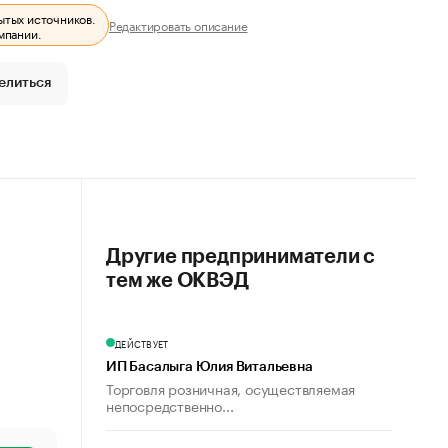
ытых источников.
Редактировать описание
мпании.
елиться
Другие предприниматели с
тем же ОКВЭД
ДЕЙСТВУЕТ
ИП Басалыга Юлия Витальевна
Торговля розничная, осуществляемая
непосредственно...