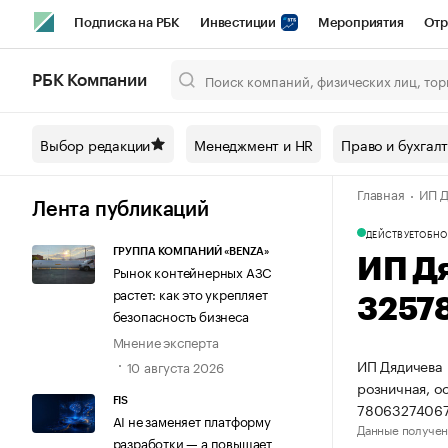
Подписка на РБК
Инвестиции
Мероприятия
Отр
Спорт
Школа управления РБК
РБК Образование
РБ
РБК Компании
Город
Стиль
Крипто
РБК Бизнес-среда
Дискусси
Выбор редакции
Менеджмент и HR
Право и бухгал
Спецпроекты СПб
Конференции СПб
Спецпроекты
Главная
ИП Д
Технологии и медиа
Финансы
Рынок наличной валют
Лента публикаций
ДЕЙСТВУЕТ
ОБНО
ГРУППА КОМПАНИЙ «BENZA»
ИП Д
Рынок контейнерных АЗС
растет: как это укрепляет
3257
безопасность бизнеса
Мнение эксперта
ИП Дядичева 
10 августа 2026
розничная, о
FIS
78063274067
AI не заменяет платформу
Данные получен
разработки — а повышает