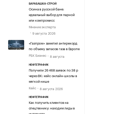
БАРАБАШКА-СТРОЙ
Осина в русской бане:
идеальный выбор для парной
или компромисс
Мнение эксперта
9 августа 2026
«Газпром» заметил антирекорд
по объему запасов газа в Европе
РБК Бизнес
8 августа
НЕФТЕТРАФИК
Получили 26 468 заявок по 38 р
через ВК: кейс онлайн-школы в
мягкой нише
Кейс
8 августа 2026
НЕФТЕТРАФИК
Как получить клиентов на
спецтехнику: находим лиды в
интернете