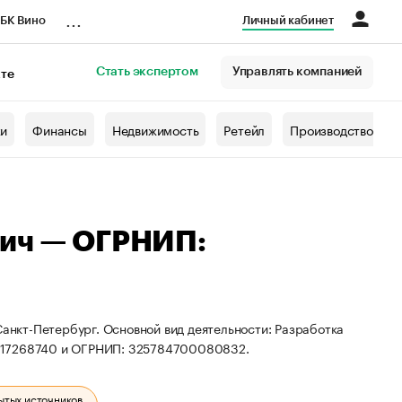
...
БК Вино
Личный кабинет
Стать экспертом
Управлять компанией
кте
азета
жи
Финансы
Недвижимость
Ретейл
Производство
вич — ОГРНИП:
Санкт-Петербург. Основной вид деятельности: Разработка
1717268740 и ОГРНИП: 325784700080832.
ытых источников.