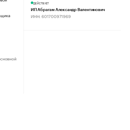
ДЕЙСТВУЕТ
ИП Абрагам Александр Валентинович
ьщика
ИНН: 601700971969
ОСНОВНОЙ