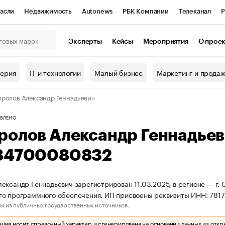
асли
Недвижимость
Autonews
РБК Компании
Телеканал
Р
К Курсы
РБК Life
Тренды
Визионеры
Национальные проекты
Эксперты
Кейсы
Мероприятия
О прое
онный клуб
Исследования
Кредитные рейтинги
Франшизы
Г
терия
IT и технологии
Малый бизнес
Маркетинг и прода
Проверка контрагентов
Политика
Экономика
Бизнес
ролов Александр Геннадьевич
ы
ВЛЕНО
ролов Александр Геннадье
84700080832
ександр Геннадьевич зарегистрирован 11.03.2025, в регионе — г. 
го программного обеспечения. ИП присвоены реквизиты ИНН: 78
ы из публичных государственных источников.
ия носит справочный характер и сгенерирована на основании данных из откр