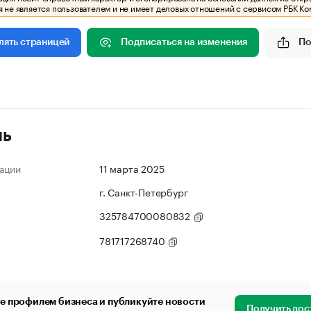
 не является пользователем и не имеет деловых отношений с сервисом РБК Ко
Подписаться на изменения
По
лять страницей
ль
ации
11 марта 2025
г. Санкт-Петербург
325784700080832
781717268740
е профилем бизнеса и публикуйте новости
Получить дос