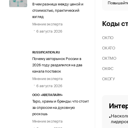
Повышайте
В чем разница между ценой и
стоимостью, практический
взгляд
Коды с
Мнение эксперта
6 августа 2026
ОКПО
ОКАТО
RUSSIFICATION.RU
ОКТМО
Почему авторынок России в
2026 году разделился на два
ОКФС
канала поставок
ОКОГУ
Мнение эксперта
6 августа 2026
ООО «АВЕЛАЛАЙН»
Таро, храмы и бренды: что стоит
Интер
за спросом на духовную
роскошь
Насколь
лидеро
Мнение эксперта
6 августа 2026