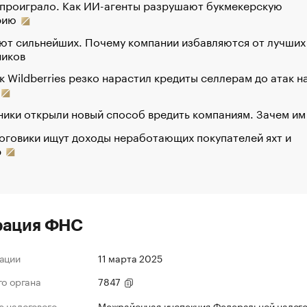
 проиграло. Как ИИ-агенты разрушают букмекерскую
рию
ют сильнейших. Почему компании избавляются от лучших
ников
к Wildberries резко нарастил кредиты селлерам до атак н
ики открыли новый способ вредить компаниям. Зачем им
оговики ищут доходы неработающих покупателей яхт и
р
рация ФНС
ации
11 марта 2025
го органа
7847
 налогового
Межрайонная инспекция Федеральной налог