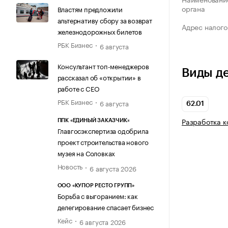
органа
Властям предложили
альтернативу сбору за возврат
Адрес налого
железнодорожных билетов
РБК Бизнес
6 августа
Консультант топ-менеджеров
Виды д
рассказал об «открытии» в
работе с CEO
РБК Бизнес
6 августа
62.01
Разработка 
ППК «ЕДИНЫЙ ЗАКАЗЧИК»
Главгосэкспертиза одобрила
проект строительства нового
музея на Соловках
Новость
6 августа 2026
ООО «КУПОР РЕСТО ГРУПП»
Борьба с выгоранием: как
делегирование спасает бизнес
Кейс
6 августа 2026