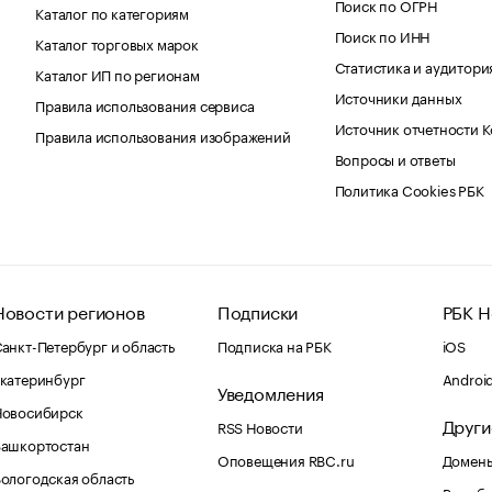
Поиск по ОГРН
Каталог по категориям
Поиск по ИНН
Каталог торговых марок
Статистика и аудитори
Каталог ИП по регионам
Источники данных
Правила использования сервиса
Источник отчетности 
Правила использования изображений
Вопросы и ответы
Политика Cookies РБК
Новости регионов
Подписки
РБК Н
анкт-Петербург и область
Подписка на РБК
iOS
катеринбург
Androi
Уведомления
Новосибирск
Други
RSS Новости
Башкортостан
Оповещения RBC.ru
Домены
ологодская область
Рег.об