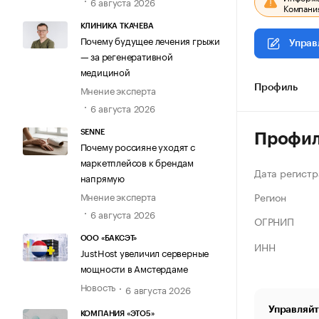
6 августа 2026
Компания
КЛИНИКА ТКАЧЕВА
Почему будущее лечения грыжи
Управ
— за регенеративной
медициной
Мнение эксперта
Профиль
6 августа 2026
SENNE
Профи
Почему россияне уходят с
маркетплейсов к брендам
Дата регистр
напрямую
Регион
Мнение эксперта
6 августа 2026
ОГРНИП
ООО «БАКСЭТ»
ИНН
JustHost увеличил серверные
мощности в Амстердаме
Новость
6 августа 2026
Управляйт
КОМПАНИЯ «ЭТО5»