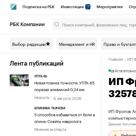
Подписка на РБК
Инвестиции
Мероприятия
Отр
Спорт
Школа управления РБК
РБК Образование
РБ
РБК Компании
Город
Стиль
Крипто
РБК Бизнес-среда
Дискусси
Выбор редакции
Менеджмент и HR
Право и бухгал
Спецпроекты СПб
Конференции СПб
Спецпроекты
Главная
ИП Ф
Технологии и медиа
Финансы
Рынок наличной валют
Лента публикаций
ДЕЙСТВУЕТ
ОБНО
УПТК-65
ИП Ф
Новая планка точности: УПТК-65
порезал алюминий 0,24 мм
3257
Новость
6 августа 2026
КЛИНИКА ТКАЧЕВА
ИП Фролов Ал
5 способов избавиться от боли в
компьютерно
спине. Советы невролога
Данные получен
Мнение эксперта
Информац