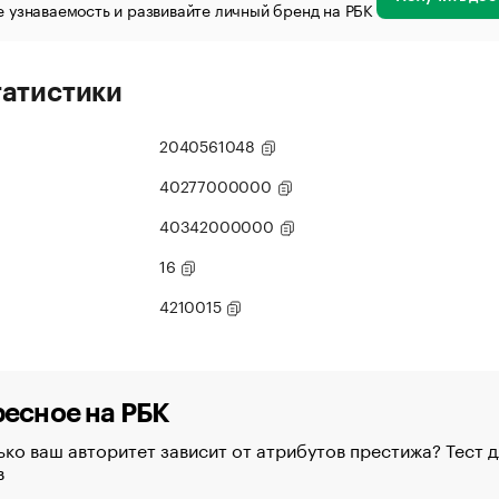
 узнаваемость и развивайте личный бренд на РБК
татистики
2040561048
40277000000
40342000000
16
4210015
есное на РБК
ко ваш авторитет зависит от атрибутов престижа? Тест д
в