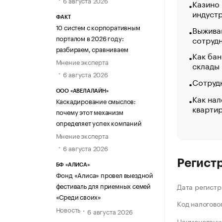
Казино
индуст
ФАКТ
10 систем с корпоративным
Выжива
порталом в 2026 году:
сотруд
разбираем, сравниваем
Как бан
Мнение эксперта
склады
6 августа 2026
Сотрудн
ООО «АВЕЛАЛАЙН»
Как нал
Каскадирование смыслов:
кварти
почему этот механизм
определяет успех компаний
Мнение эксперта
6 августа 2026
Регист
БФ «АЛИСА»
Фонд «Алиса» провел выездной
фестиваль для приемных семей
Дата регистр
«Среди своих»
Код налогово
Новость
6 августа 2026
Наименование