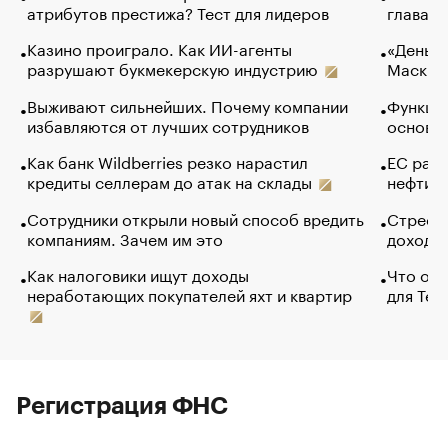
атрибутов престижа? Тест для лидеров
глава к
Казино проиграло. Как ИИ-агенты
«Деньги
разрушают букмекерскую индустрию
Маск в 
Выживают сильнейших. Почему компании
Функции
избавляются от лучших сотрудников
основ э
Как банк Wildberries резко нарастил
ЕС раз
кредиты селлерам до атак на склады
нефти —
Сотрудники открыли новый способ вредить
Стресс 
компаниям. Зачем им это
доходов
Как налоговики ищут доходы
Что обв
неработающих покупателей яхт и квартир
для Tel
Регистрация ФНС