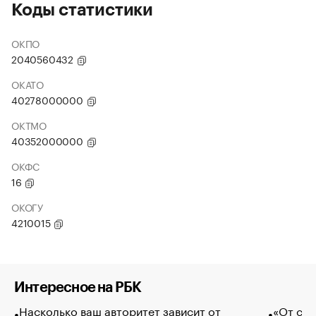
Коды статистики
ОКПО
2040560432
ОКАТО
40278000000
ОКТМО
40352000000
ОКФС
16
ОКОГУ
4210015
Интересное на РБК
Насколько ваш авторитет зависит от
«От спо