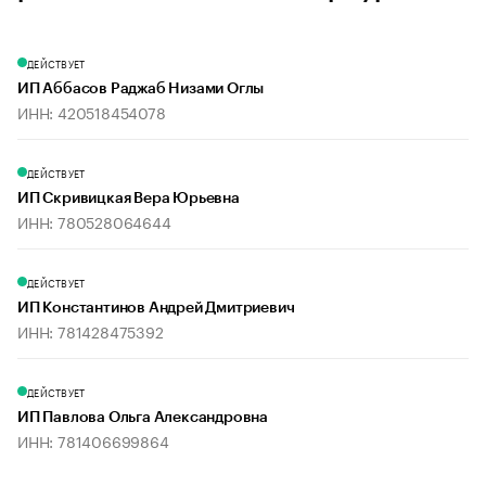
ДЕЙСТВУЕТ
ИП Аббасов Раджаб Низами Оглы
ИНН: 420518454078
ДЕЙСТВУЕТ
ИП Скривицкая Вера Юрьевна
ИНН: 780528064644
ДЕЙСТВУЕТ
ИП Константинов Андрей Дмитриевич
ИНН: 781428475392
ДЕЙСТВУЕТ
ИП Павлова Ольга Александровна
ИНН: 781406699864