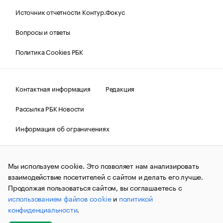
Источник отчетности Контур.Фокус
Вопросы и ответы
Политика Cookies РБК
Контактная информация
Редакция
Рассылка РБК Новости
Информация об ограничениях
Правовая информация
О соблюдении авторских прав
Мы используем cookie. Это позволяет нам анализировать
© АО «РОСБИЗНЕСКОНСАЛТИНГ»,
1995–2026.
Сообщения
и материалы информационного агентства «РБК»
взаимодействие посетителей с сайтом и делать его лучше.
(зарегистрировано Федеральной службой по надзору в сфере
Продолжая пользоваться сайтом, вы соглашаетесь с
связи, информационных технологий и массовых
использованием файлов cookie
и
политикой
коммуникаций (Роскомнадзор) 09.12.2015 за номером ИА
№ФС77-63848) сопровождаются пометкой «РБК». Отдельные
конфиденциальности
.
публикации могут содержать информацию,
не предназначенную для пользователей