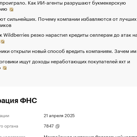
 проиграло. Как ИИ-агенты разрушают букмекерскую
рию
ют сильнейших. Почему компании избавляются от лучших
ников
к Wildberries резко нарастил кредиты селлерам до атак н
ики открыли новый способ вредить компаниям. Зачем им
оговики ищут доходы неработающих покупателей яхт и
р
рация ФНС
ации
21 апреля 2025
го органа
7847
 налогового
Межрайонная инспекция Федеральной налог