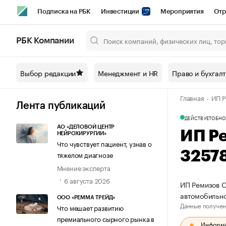
Подписка на РБК
Инвестиции
Мероприятия
Отр
Спорт
Школа управления РБК
РБК Образование
РБ
РБК Компании
Город
Стиль
Крипто
РБК Бизнес-среда
Дискусси
Выбор редакции
Менеджмент и HR
Право и бухгал
Спецпроекты СПб
Конференции СПб
Спецпроекты
Главная
ИП Р
Технологии и медиа
Финансы
Рынок наличной валют
Лента публикаций
ДЕЙСТВУЕТ
ОБНО
АО «ДЕЛОВОЙ ЦЕНТР
ИП Р
НЕЙРОХИРУРГИИ»
Что чувствует пациент, узнав о
3257
тяжелом диагнозе
Мнение эксперта
6 августа 2026
ИП Ремизов С
автомобильно
ООО «РЕММА ТРЕЙД»
Данные получен
Что мешает развитию
премиального сырного рынка в
Информац