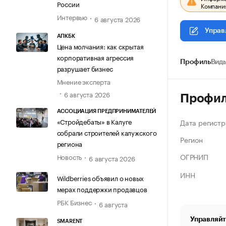
России
Компания
Интервью
6 августа 2026
Управ
АПКБК
Цена молчания: как скрытая
корпоративная агрессия
Профиль
Виды
разрушает бизнес
Мнение эксперта
6 августа 2026
Профи
АССОЦИАЦИЯ ПРЕДПРИНИМАТЕЛЕЙ
«Стройдебаты» в Калуге
Дата регистр
собрали строителей калужского
Регион
региона
ОГРНИП
Новость
6 августа 2026
ИНН
Wildberries объявил о новых
мерах поддержки продавцов
РБК Бизнес
6 августа
Управляйт
SMARENT