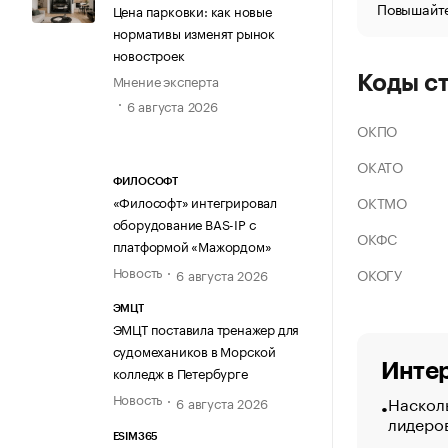
Повышайте
Цена парковки: как новые
нормативы изменят рынок
новостроек
Мнение эксперта
Коды с
6 августа 2026
ОКПО
ОКАТО
ФИЛОСОФТ
ОКТМО
«Философт» интегрировал
оборудование BAS-IP с
ОКФС
платформой «Мажордом»
Новость
ОКОГУ
6 августа 2026
ЭМЦТ
ЭМЦТ поставила тренажер для
судомехаников в Морской
Интер
колледж в Петербурге
Новость
Насколь
6 августа 2026
лидеро
ESIM365