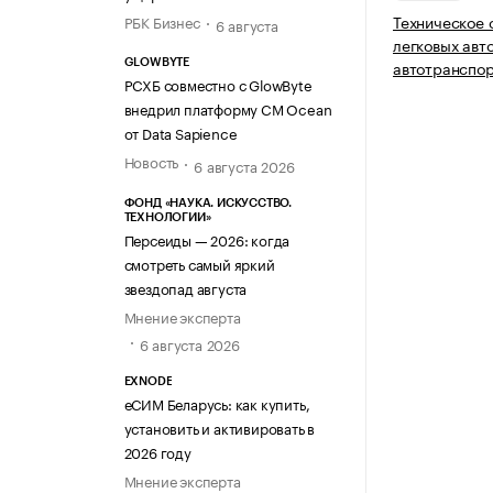
Техническое 
РБК Бизнес
6 августа
легковых авт
автотранспор
GLOWBYTE
РСХБ совместно с GlowByte
внедрил платформу CM Ocean
от Data Sapience
Новость
6 августа 2026
ФОНД «НАУКА. ИСКУССТВО.
ТЕХНОЛОГИИ»
Персеиды — 2026: когда
смотреть самый яркий
звездопад августа
Мнение эксперта
6 августа 2026
EXNODE
еСИМ Беларусь: как купить,
установить и активировать в
2026 году
Мнение эксперта