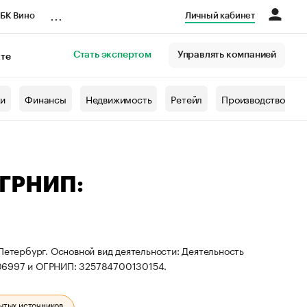
...
БК Вино
Личный кабинет
Стать экспертом
Управлять компанией
кте
азета
жи
Финансы
Недвижимость
Ретейл
Производство
ОГРНИП:
Петербург. Основной вид деятельности: Деятельность
406997 и ОГРНИП: 325784700130154.
ытых источников.