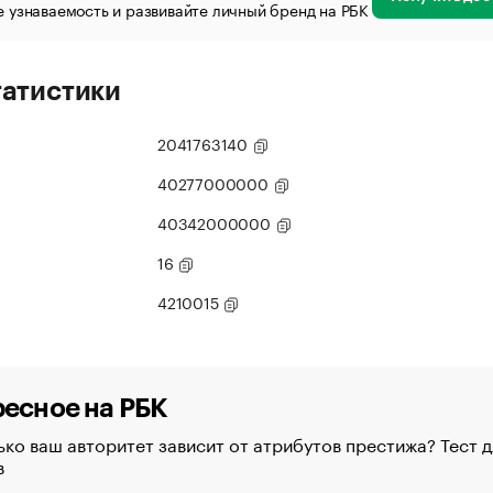
 узнаваемость и развивайте личный бренд на РБК
татистики
2041763140
40277000000
40342000000
16
4210015
есное на РБК
ко ваш авторитет зависит от атрибутов престижа? Тест д
в