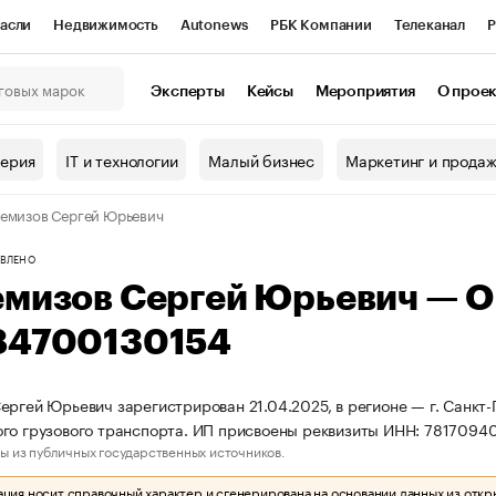
асли
Недвижимость
Autonews
РБК Компании
Телеканал
Р
К Курсы
РБК Life
Тренды
Визионеры
Национальные проекты
Эксперты
Кейсы
Мероприятия
О прое
онный клуб
Исследования
Кредитные рейтинги
Франшизы
Г
терия
IT и технологии
Малый бизнес
Маркетинг и прода
Проверка контрагентов
Политика
Экономика
Бизнес
емизов Сергей Юрьевич
ы
ВЛЕНО
емизов Сергей Юрьевич — 
84700130154
ергей Юрьевич зарегистрирован 21.04.2025, в регионе — г. Санкт-
го грузового транспорта. ИП присвоены реквизиты ИНН: 781709
ы из публичных государственных источников.
ия носит справочный характер и сгенерирована на основании данных из откр