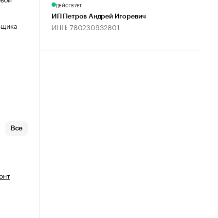
ДЕЙСТВУЕТ
ИП Петров Андрей Игоревич
ьщика
ИНН: 780230932801
Все
онт