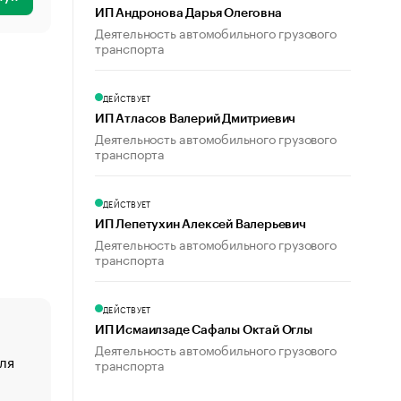
ИП Андронова Дарья Олеговна
Деятельность автомобильного грузового
транспорта
ДЕЙСТВУЕТ
ИП Атласов Валерий Дмитриевич
Деятельность автомобильного грузового
транспорта
ДЕЙСТВУЕТ
ИП Лепетухин Алексей Валерьевич
Деятельность автомобильного грузового
транспорта
ДЕЙСТВУЕТ
ИП Исмаилзаде Сафалы Октай Оглы
Деятельность автомобильного грузового
ля
«От спорта тело стареет иначе». Как живет глава ко
транспорта
создавшей GTA