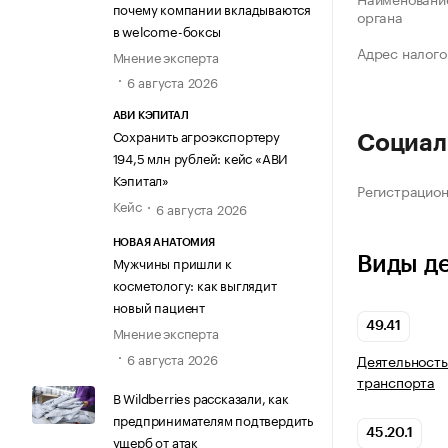
почему компании вкладываются
органа
в welcome-боксы
Адрес налого
Мнение эксперта
6 августа 2026
АВИ КЭПИТАЛ
Сохранить агроэкспортеру
Социал
194,5 млн рублей: кейс «АВИ
Кэпитал»
Регистрацио
Кейс
6 августа 2026
НОВАЯ АНАТОМИЯ
Виды д
Мужчины пришли к
косметологу: как выглядит
новый пациент
49.41
Мнение эксперта
6 августа 2026
Деятельность
транспорта
В Wildberries рассказали, как
предпринимателям подтвердить
45.20.1
ущерб от атак