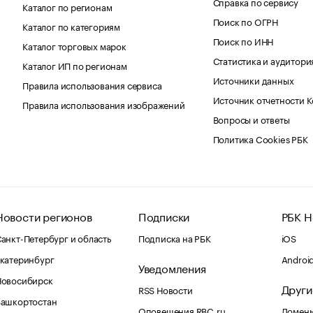
Справка по сервису
Каталог по регионам
Поиск по ОГРН
Каталог по категориям
Поиск по ИНН
Каталог торговых марок
Статистика и аудитори
Каталог ИП по регионам
Источники данных
Правила использования сервиса
Источник отчетности 
Правила использования изображений
Вопросы и ответы
Политика Cookies РБК
Новости регионов
Подписки
РБК Н
анкт-Петербург и область
Подписка на РБК
iOS
катеринбург
Androi
Уведомления
Новосибирск
Други
RSS Новости
Башкортостан
Оповещения RBC.ru
Домены