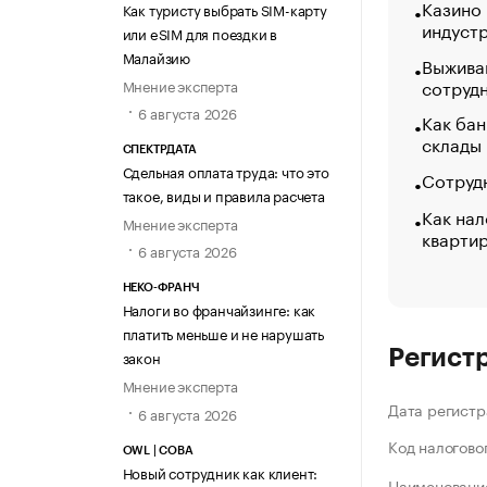
Казино
Как туристу выбрать SIM-карту
индуст
или eSIM для поездки в
Малайзию
Выжива
сотруд
Мнение эксперта
6 августа 2026
Как бан
склады
СПЕКТРДАТА
Сдельная оплата труда: что это
Сотрудн
такое, виды и правила расчета
Как нал
Мнение эксперта
кварти
6 августа 2026
НЕКО-ФРАНЧ
Налоги во франчайзинге: как
платить меньше и не нарушать
Регист
закон
Мнение эксперта
Дата регистр
6 августа 2026
Код налогово
OWL | СОВА
Новый сотрудник как клиент:
Наименование