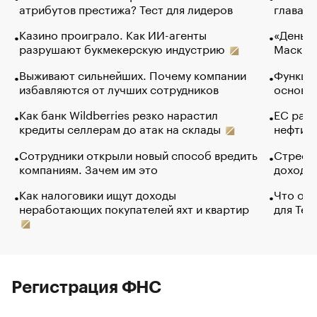
атрибутов престижа? Тест для лидеров
глава к
Казино проиграло. Как ИИ-агенты
«Деньги
разрушают букмекерскую индустрию
Маск в 
Выживают сильнейших. Почему компании
Функции
избавляются от лучших сотрудников
основ э
Как банк Wildberries резко нарастил
ЕС раз
кредиты селлерам до атак на склады
нефти —
Сотрудники открыли новый способ вредить
Стресс 
компаниям. Зачем им это
доходов
Как налоговики ищут доходы
Что обв
неработающих покупателей яхт и квартир
для Tel
Регистрация ФНС