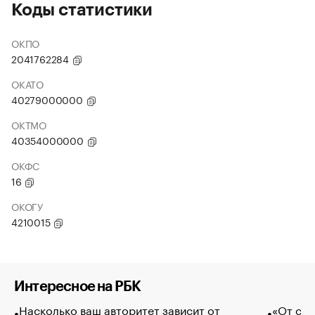
Коды статистики
ОКПО
2041762284
ОКАТО
40279000000
ОКТМО
40354000000
ОКФС
16
ОКОГУ
4210015
Интересное на РБК
Насколько ваш авторитет зависит от
«От спо