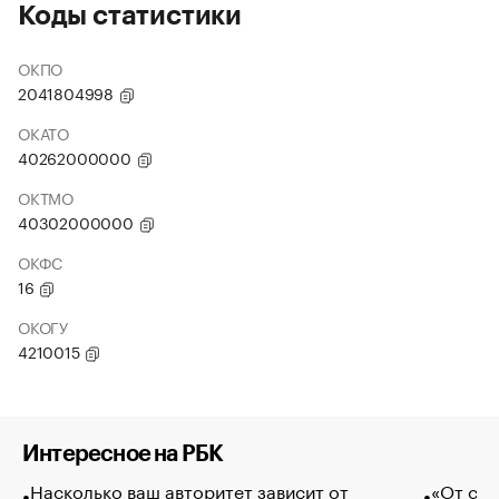
Коды статистики
ОКПО
2041804998
ОКАТО
40262000000
ОКТМО
40302000000
ОКФС
16
ОКОГУ
4210015
Интересное на РБК
Насколько ваш авторитет зависит от
«От спо