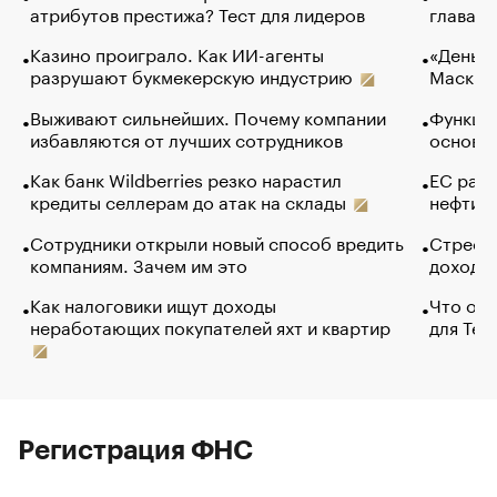
атрибутов престижа? Тест для лидеров
глава к
Казино проиграло. Как ИИ-агенты
«Деньги
разрушают букмекерскую индустрию
Маск в 
Выживают сильнейших. Почему компании
Функции
избавляются от лучших сотрудников
основ э
Как банк Wildberries резко нарастил
ЕС раз
кредиты селлерам до атак на склады
нефти —
Сотрудники открыли новый способ вредить
Стресс 
компаниям. Зачем им это
доходов
Как налоговики ищут доходы
Что обв
неработающих покупателей яхт и квартир
для Tel
Регистрация ФНС