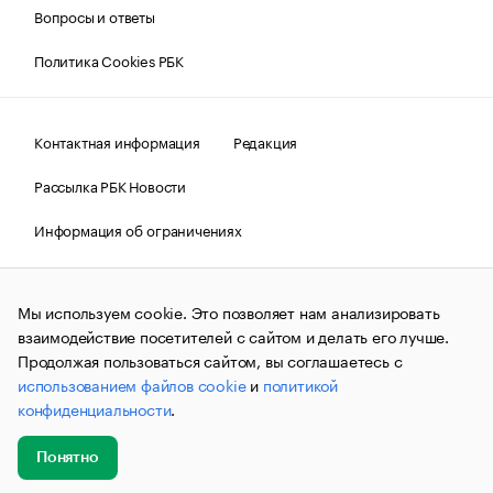
Вопросы и ответы
Политика Cookies РБК
Контактная информация
Редакция
Рассылка РБК Новости
Информация об ограничениях
Правовая информация
О соблюдении авторских прав
Мы используем cookie. Это позволяет нам анализировать
© АО «РОСБИЗНЕСКОНСАЛТИНГ»,
1995–2026.
Сообщения
и материалы информационного агентства «РБК»
взаимодействие посетителей с сайтом и делать его лучше.
(зарегистрировано Федеральной службой по надзору в сфере
Продолжая пользоваться сайтом, вы соглашаетесь с
связи, информационных технологий и массовых
использованием файлов cookie
и
политикой
коммуникаций (Роскомнадзор) 09.12.2015 за номером ИА
№ФС77-63848) сопровождаются пометкой «РБК». Отдельные
конфиденциальности
.
публикации могут содержать информацию,
не предназначенную для пользователей
до 18 лет.
companycardsfeedback@rbc.ru
Понятно
Добавить