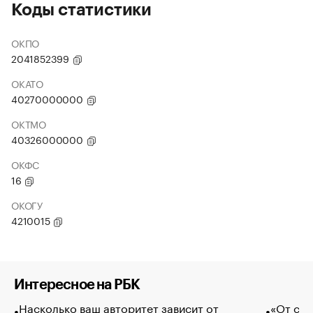
Коды статистики
ОКПО
2041852399
ОКАТО
40270000000
ОКТМО
40326000000
ОКФС
16
ОКОГУ
4210015
Интересное на РБК
Насколько ваш авторитет зависит от
«От спо