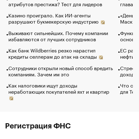
атрибутов престижа? Тест для лидеров
глава к
Казино проиграло. Как ИИ-агенты
«Деньги
разрушают букмекерскую индустрию
Маск в 
Выживают сильнейших. Почему компании
Функции
избавляются от лучших сотрудников
основ э
Как банк Wildberries резко нарастил
ЕС раз
кредиты селлерам до атак на склады
нефти —
Сотрудники открыли новый способ вредить
Стресс 
компаниям. Зачем им это
доходов
Как налоговики ищут доходы
Что обв
неработающих покупателей яхт и квартир
для Tel
Регистрация ФНС