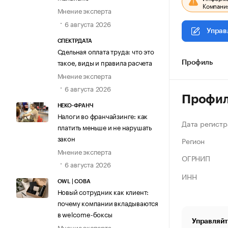
Компания
Мнение эксперта
6 августа 2026
Управ
СПЕКТРДАТА
Сдельная оплата труда: что это
такое, виды и правила расчета
Профиль
Мнение эксперта
6 августа 2026
Профи
НЕКО-ФРАНЧ
Налоги во франчайзинге: как
Дата регистр
платить меньше и не нарушать
закон
Регион
Мнение эксперта
ОГРНИП
6 августа 2026
ИНН
OWL | СОВА
Новый сотрудник как клиент:
почему компании вкладываются
в welcome-боксы
Управляйт
Мнение эксперта