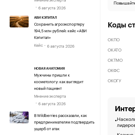
Повышайте
6 августа 2026
АВИ КЭПИТАЛ
Сохранить агроэкспортеру
Коды с
194,5 млн рублей: кейс «АВИ
Кэпитал»
ОКПО
Кейс
6 августа 2026
ОКАТО
ОКТМО
ОКФС
НОВАЯ АНАТОМИЯ
Мужчины пришли к
ОКОГУ
косметологу: как выглядит
новый пациент
Мнение эксперта
6 августа 2026
Интер
В Wildberries рассказали, как
Насколь
предпринимателям подтвердить
лидеро
ущерб от атак
Казино