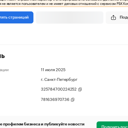
 не является пользователем и не имеет деловых отношений с сервисом РБК Ко
Под
лять страницей
ль
ации
11 июля 2025
г. Санкт-Петербург
325784700224252
781636970736
е профилем бизнеса и публикуйте новости
Получить дос