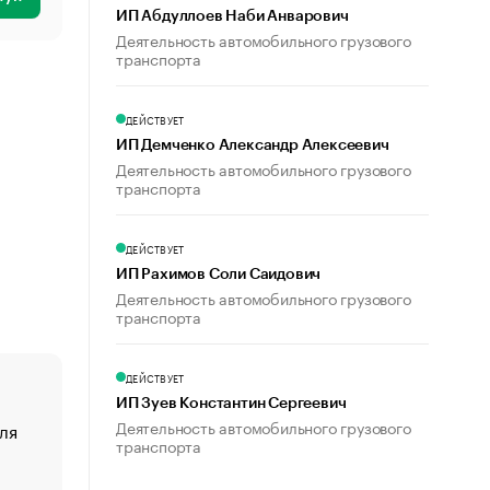
ИП Абдуллоев Наби Анварович
Деятельность автомобильного грузового
транспорта
ДЕЙСТВУЕТ
ИП Демченко Александр Алексеевич
Деятельность автомобильного грузового
транспорта
ДЕЙСТВУЕТ
ИП Рахимов Соли Саидович
Деятельность автомобильного грузового
транспорта
ДЕЙСТВУЕТ
ИП Зуев Константин Сергеевич
Деятельность автомобильного грузового
ля
«От спорта тело стареет иначе». Как живет глава ко
транспорта
создавшей GTA
«Деньги будут не нужны»: что рассказал Маск в инт