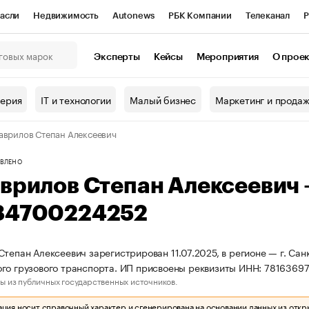
асли
Недвижимость
Autonews
РБК Компании
Телеканал
Р
К Курсы
РБК Life
Тренды
Визионеры
Национальные проекты
Эксперты
Кейсы
Мероприятия
О прое
онный клуб
Исследования
Кредитные рейтинги
Франшизы
Г
терия
IT и технологии
Малый бизнес
Маркетинг и прода
Проверка контрагентов
Политика
Экономика
Бизнес
аврилов Степан Алексеевич
ы
ВЛЕНО
аврилов Степан Алексеевич
84700224252
Степан Алексеевич зарегистрирован 11.07.2025, в регионе — г. Сан
го грузового транспорта. ИП присвоены реквизиты ИНН: 781636
ы из публичных государственных источников.
ия носит справочный характер и сгенерирована на основании данных из откр