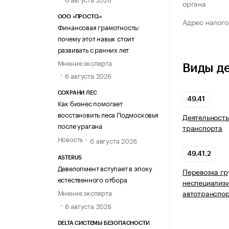
органа
ООО «ПРОСТО.»
Адрес налого
Финансовая грамотность:
почему этот навык стоит
развивать с ранних лет
Мнение эксперта
Виды д
6 августа 2026
СОХРАНИ ЛЕС
49.41
Как бизнес помогает
восстановить леса Подмосковья
Деятельность
после урагана
транспорта
Новость
6 августа 2026
49.41.2
ASTERUS
Девелопмент вступает в эпоху
Перевозка гр
естественного отбора
неспециализ
автотранспо
Мнение эксперта
6 августа 2026
DELTA СИСТЕМЫ БЕЗОПАСНОСТИ