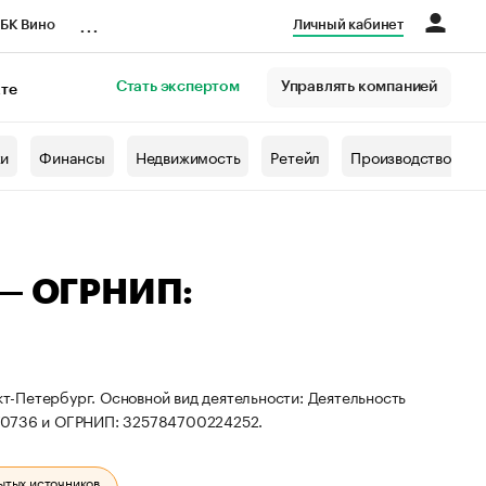
...
БК Вино
Личный кабинет
Стать экспертом
Управлять компанией
кте
азета
жи
Финансы
Недвижимость
Ретейл
Производство
 — ОГРНИП:
кт-Петербург. Основной вид деятельности: Деятельность
970736 и ОГРНИП: 325784700224252.
ытых источников.