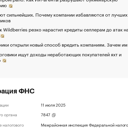
рию
ют сильнейших. Почему компании избавляются от лучших
ников
к Wildberries резко нарастил кредиты селлерам до атак н
ики открыли новый способ вредить компаниям. Зачем им
оговики ищут доходы неработающих покупателей яхт и
р
рация ФНС
ации
11 июля 2025
го органа
7847
 налогового
Межрайонная инспекция Федеральной налог