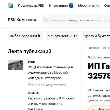
Подписка на РБК
Инвестиции
Мероприятия
Отр
Спорт
Школа управления РБК
РБК Образование
РБ
РБК Компании
Город
Стиль
Крипто
РБК Бизнес-среда
Дискусси
Выбор редакции
Менеджмент и HR
Право и бухгал
Спецпроекты СПб
Конференции СПб
Спецпроекты
Главная
ИП Г
Технологии и медиа
Финансы
Рынок наличной валют
Лента публикаций
ДЕЙСТВУЕТ
ОБНО
ЭМЦТ
ИП Г
ЭМЦТ поставила тренажер для
судомехаников в Морской
3257
колледж в Петербурге
Новость
6 августа 2026
ИП Гаврилов 
ESIM365
автомобильно
Как туристу выбрать SIM-карту
Данные получен
или eSIM для поездки в
Малайзию
Информац