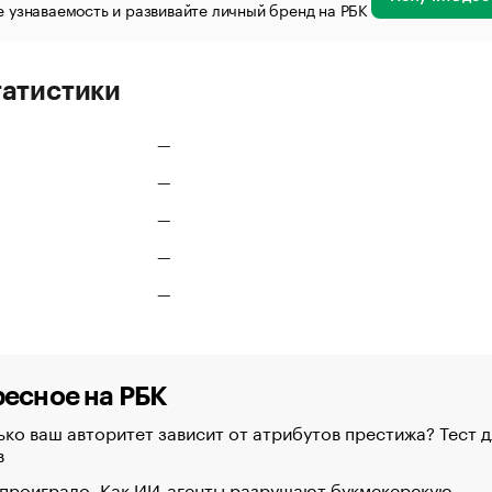
 узнаваемость и развивайте личный бренд на РБК
татистики
—
—
—
—
—
есное на РБК
ко ваш авторитет зависит от атрибутов престижа? Тест д
в
 проиграло. Как ИИ-агенты разрушают букмекерскую