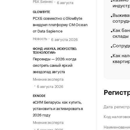
РБК Бизнес
6 августа
индуст
GLOWBYTE
Выжива
РСХБ совместно с GlowByte
сотруд
внедрил платформу CM Ocean
Как бан
от Data Sapience
склады
Новость
6 августа 2026
Сотрудн
ФОНД «НАУКА. ИСКУССТВО.
Как нал
ТЕХНОЛОГИИ»
Персеиды — 2026: когда
кварти
смотреть самый яркий
звездопад августа
Мнение эксперта
6 августа 2026
Регист
EXNODE
еСИМ Беларусь: как купить,
Дата регистр
установить и активировать в
2026 году
Код налогово
Мнение эксперта
Наименование
6 августа 2026