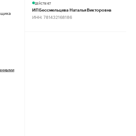
ДЕЙСТВУЕТ
ИП Бессмельцева Наталья Викторовна
ьщика
ИНН: 781432168186
ванными