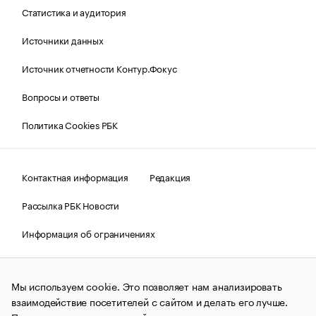
Статистика и аудитория
Источники данных
Источник отчетности Контур.Фокус
Вопросы и ответы
Политика Cookies РБК
Контактная информация
Редакция
Рассылка РБК Новости
Информация об ограничениях
Правовая информация
О соблюдении авторских прав
Мы используем cookie. Это позволяет нам анализировать
© АО «РОСБИЗНЕСКОНСАЛТИНГ»,
1995–2026.
Сообщения
и материалы информационного агентства «РБК»
взаимодействие посетителей с сайтом и делать его лучше.
(зарегистрировано Федеральной службой по надзору в сфере