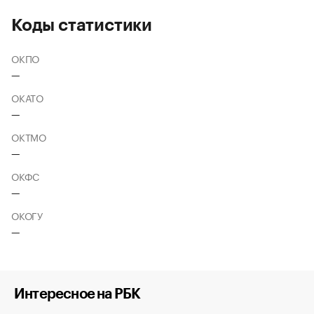
Коды статистики
ОКПО
—
ОКАТО
—
ОКТМО
—
ОКФС
—
ОКОГУ
—
Интересное на РБК