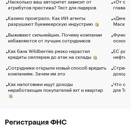
Насколько ваш авторитет зависит от
«От спо
атрибутов престижа? Тест для лидеров
глава к
Казино проиграло. Как ИИ-агенты
«Деньги
разрушают букмекерскую индустрию
Маск в 
Выживают сильнейших. Почему компании
Функции
избавляются от лучших сотрудников
основ э
Как банк Wildberries резко нарастил
ЕС раз
кредиты селлерам до атак на склады
нефти —
Сотрудники открыли новый способ вредить
Стресс 
компаниям. Зачем им это
доходов
Как налоговики ищут доходы
Что обв
неработающих покупателей яхт и квартир
для Tel
Регистрация ФНС