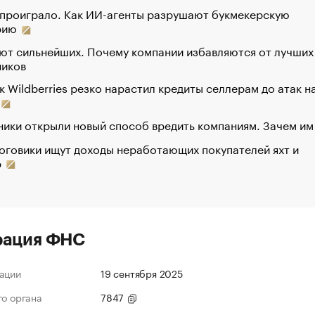
 проиграло. Как ИИ-агенты разрушают букмекерскую
рию
ют сильнейших. Почему компании избавляются от лучших
ников
к Wildberries резко нарастил кредиты селлерам до атак н
ики открыли новый способ вредить компаниям. Зачем им
оговики ищут доходы неработающих покупателей яхт и
р
рация ФНС
ации
19 сентября 2025
го органа
7847