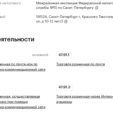
 налогового
Межрайонная инспекция Федеральной налог
службы №15 по Санкт-Петербургу
вой
191124, Санкт-Петербург г, Красного Текстил
ул, д 10-12 лит.О
еятельности
47.91.1
ОСНОВНОЙ
ничная по почте или по
Торговля розничная по почте
но-коммуникационной сети
47.91.3
ничная, осуществляемая
Торговля розничная через Интерн
енно при помощи
аукционы
но-коммуникационной сети