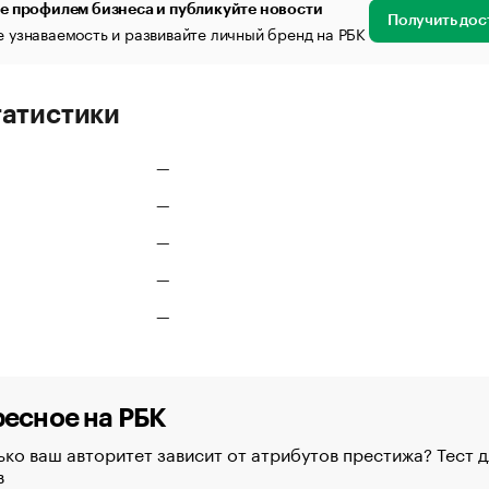
е профилем бизнеса и публикуйте новости
Получить дос
 узнаваемость и развивайте личный бренд на РБК
татистики
—
—
—
—
—
есное на РБК
ко ваш авторитет зависит от атрибутов престижа? Тест д
в