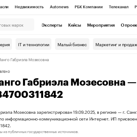
асли
Недвижимость
Autonews
РБК Компании
Телеканал
Р
К Курсы
РБК Life
Тренды
Визионеры
Национальные проекты
Эксперты
Кейсы
Мероприятия
О прое
онный клуб
Исследования
Кредитные рейтинги
Франшизы
Г
терия
IT и технологии
Малый бизнес
Маркетинг и прода
Проверка контрагентов
Политика
Экономика
Бизнес
анго Габриэла Мозесовна
ы
ВЛЕНО
анго Габриэла Мозесовна 
84700311842
риэла Мозесовна зарегистрирован 19.09.2025, в регионе — г. Санк
 по информационно-коммуникационной сети Интернет. ИП присво
1842.
ы из публичных государственных источников.