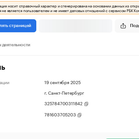
ия носит справочный характер и сгенерирована на основании данных из откр
 не является пользователем и не имеет деловых отношений с сервисом РБК Ко
Под
лять страницей
 деятельности
ль
ации
19 сентября 2025
г. Санкт-Петербург
325784700311842
781603705203