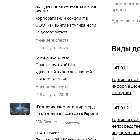
Наименование
органа
ОБЪЕДИНЕННАЯ КОНСАЛТИНГОВАЯ
ГРУППА
Корпоративный конфликт в
Адрес налого
ООО: как выйти из тупика, если
не договориться
Мнение эксперта
9 августа 2026
Виды д
БАРАБАШКА-СТРОЙ
Осина в русской бане:
47.91
идеальный выбор для парной
или компромисс
Торговля роз
информацион
Мнение эксперта
Интернет
9 августа 2026
«Газпром» заметил антирекорд
47.91.2
по объему запасов газа в Европе
Торговля роз
РБК Бизнес
8 августа
непосредств
информацион
НЕФТЕТРАФИК
И…
Получили 26 468 заявок по 38 р