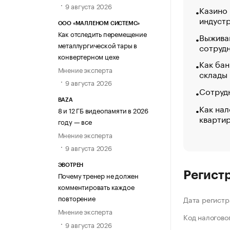
9 августа 2026
Казино
индуст
ООО «МАЛЛЕНОМ СИСТЕМС»
Как отследить перемещение
Выжива
металлургической тары в
сотруд
конвертерном цехе
Как бан
Мнение эксперта
склады
9 августа 2026
Сотрудн
BAZA
Как нал
8 и 12 ГБ видеопамяти в 2026
кварти
году — все
Мнение эксперта
9 августа 2026
ЭВОТРЕН
Регист
Почему тренер не должен
комментировать каждое
повторение
Дата регистр
Мнение эксперта
Код налогово
9 августа 2026