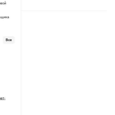
овой
ьщика
Все
ет-