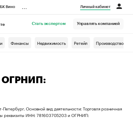
...
БК Вино
Личный кабинет
Стать экспертом
Управлять компанией
кте
азета
жи
Финансы
Недвижимость
Ретейл
Производство
— ОГРНИП:
т-Петербург. Основной вид деятельности: Торговля розничная
ены реквизиты ИНН: 781603705203 и ОГРНИП: