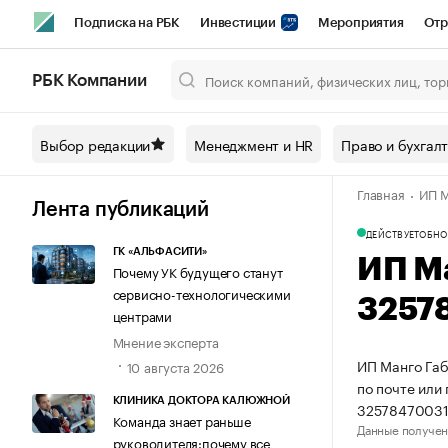
Подписка на РБК
Инвестиции
Мероприятия
Отр
Спорт
Школа управления РБК
РБК Образование
РБ
РБК Компании
Город
Стиль
Крипто
РБК Бизнес-среда
Дискусси
Выбор редакции
Менеджмент и HR
Право и бухгал
Спецпроекты СПб
Конференции СПб
Спецпроекты
Главная
ИП М
Технологии и медиа
Финансы
Рынок наличной валют
Лента публикаций
ДЕЙСТВУЕТ
ОБНО
ГК «АЛЬФАСИТИ»
ИП М
Почему УК будущего станут
сервисно-технологическими
3257
центрами
Мнение эксперта
ИП Манго Габ
10 августа 2026
по почте или
КЛИНИКА ДОКТОРА КАЛЮЖНОЙ
32578470031
Команда знает раньше
Данные получен
руководителя:почему все