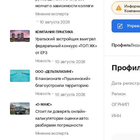
молчат о зависимости коллеги
Информац
Компания
Мнение эксперта
10 августа 2026
Управ
КОМПАНИЯ ПРАКТИКА
Уральский застройщик выиграл
федеральный конкурс «ТОП ЖК»
Профиль
Виды
от ЕРЗ
Новость
10 августа 2026
Профи
ООО «ДЕЛЬТАЛИЗИНГ»
В пансионате «Пушкинский»
Дата регистр
благоустроили территорию
Регион
Новость
10 августа 2026
ОГРНИП
«О-МАКС»
Стоит ли доверять онлайн-
ИНН
калькуляторам оценки авто:
разбираем погрешности
Мнение эксперта