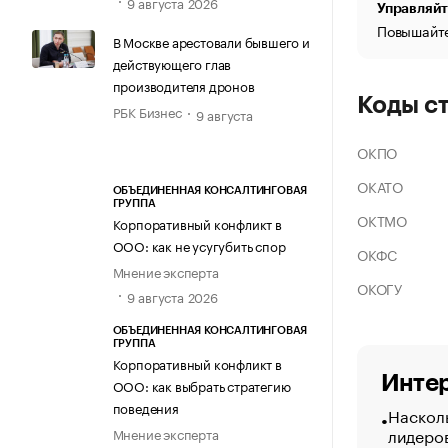
9 августа 2026
Управляйт
Повышайте
В Москве арестовали бывшего и
действующего глав
производителя дронов
Коды с
РБК Бизнес
9 августа
ОКПО
ОКАТО
ОБЪЕДИНЕННАЯ КОНСАЛТИНГОВАЯ
ГРУППА
ОКТМО
Корпоративный конфликт в
ООО: как не усугубить спор
ОКФС
Мнение эксперта
ОКОГУ
9 августа 2026
ОБЪЕДИНЕННАЯ КОНСАЛТИНГОВАЯ
ГРУППА
Корпоративный конфликт в
Интер
ООО: как выбрать стратегию
поведения
Насколь
лидеро
Мнение эксперта