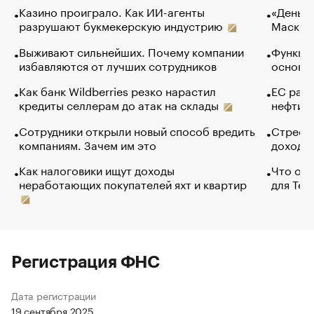
Казино проиграло. Как ИИ-агенты
«Деньги
разрушают букмекерскую индустрию
Маск в 
Выживают сильнейших. Почему компании
Функции
избавляются от лучших сотрудников
основ э
Как банк Wildberries резко нарастил
ЕС раз
кредиты селлерам до атак на склады
нефти —
Сотрудники открыли новый способ вредить
Стресс 
компаниям. Зачем им это
доходов
Как налоговики ищут доходы
Что обв
неработающих покупателей яхт и квартир
для Tel
Регистрация ФНС
Дата регистрации
19 сентября 2025