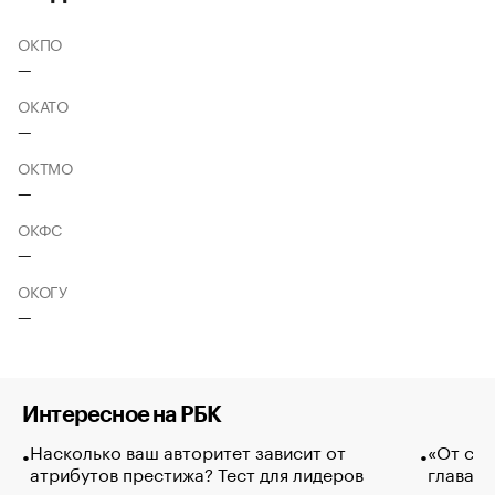
ОКПО
—
ОКАТО
—
ОКТМО
—
ОКФС
—
ОКОГУ
—
Интересное на РБК
Насколько ваш авторитет зависит от
«От спо
атрибутов престижа? Тест для лидеров
глава к