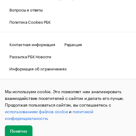
Вопросы и ответы
Политика Cookies РБК
Контактная информация
Редакция
Рассылка РБК Новости
Информация об ограничениях
Правовая информация
О соблюдении авторских прав
Мы используем cookie. Это позволяет нам анализировать
© АО «РОСБИЗНЕСКОНСАЛТИНГ»,
1995–2026.
Сообщения
и материалы информационного агентства «РБК»
взаимодействие посетителей с сайтом и делать его лучше.
(зарегистрировано Федеральной службой по надзору в сфере
Продолжая пользоваться сайтом, вы соглашаетесь с
связи, информационных технологий и массовых
использованием файлов cookie
и
политикой
коммуникаций (Роскомнадзор) 09.12.2015 за номером ИА
№ФС77-63848) сопровождаются пометкой «РБК». Отдельные
конфиденциальности
.
публикации могут содержать информацию,
не предназначенную для пользователей
до 18 лет.
companycardsfeedback@rbc.ru
Понятно