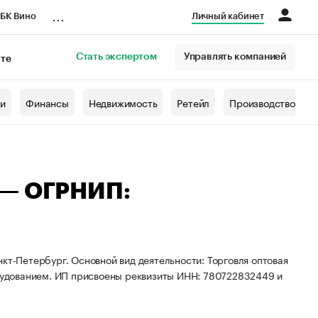
...
БК Вино
Личный кабинет
Стать экспертом
Управлять компанией
кте
азета
жи
Финансы
Недвижимость
Ретейл
Производство
 — ОГРНИП:
кт-Петербург. Основной вид деятельности: Торговля оптовая
удованием. ИП присвоены реквизиты ИНН: 780722832449 и