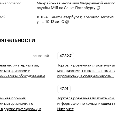
 налогового
Межрайонная инспекция Федеральной налог
службы №15 по Санкт-Петербургу
вой
191124, Санкт-Петербург г, Красного Текстил
ул, д 10-12 лит.О
еятельности
47.52.7
ОСНОВНОЙ
овая лесоматериалами,
Торговля розничная строительны
ми материалами и
материалами, не включенными в 
ехническим оборудованием
группировки, в специализирова…
47.91
ничная прочими
Торговля розничная по почте или
ми материалами, не
информационно-коммуникационно
в другие группировки, в
Интернет