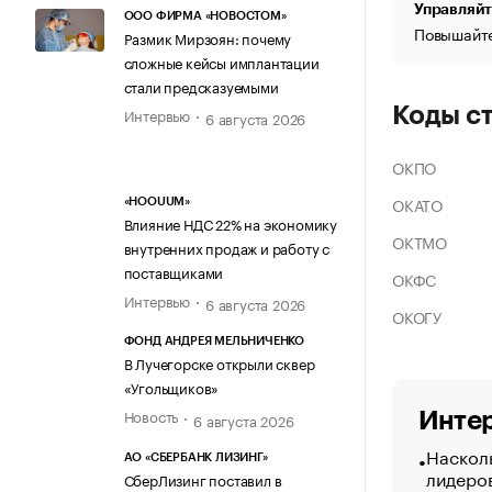
Управляйт
ООО ФИРМА «НОВОСТОМ»
Повышайте
Размик Мирзоян: почему
сложные кейсы имплантации
стали предсказуемыми
Коды с
Интервью
6 августа 2026
ОКПО
ОКАТО
«HOOUUM»
Влияние НДС 22% на экономику
ОКТМО
внутренних продаж и работу с
поставщиками
ОКФС
Интервью
6 августа 2026
ОКОГУ
ФОНД АНДРЕЯ МЕЛЬНИЧЕНКО
В Лучегорске открыли сквер
«Угольщиков»
Новость
Интер
6 августа 2026
Насколь
АО «СБЕРБАНК ЛИЗИНГ»
лидеро
СберЛизинг поставил в