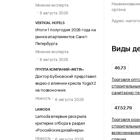
Наименование
Мнение эксперта
органа
6 августа 2026
Адрес налого
VERTICAL HOTELS
Итоги 1 полугодия 2026 года на
рынке апартаментов Санкт-
Петербурга
Виды д
Мнение эксперта
6 августа 2026
46.73
ГРУППА КОМПАНИЙ «МЕТТА»
Доктор Бубновский представил
Торговля опт
видео о влиянии кресла YogaX2
строительны
на позвоночник
санитарно-т
Новость
6 августа 2026
47.52.79
LAMODA
Lamoda впервые раскрыла
Торговля роз
критерии отбора в раздел
строительны
«Российские дизайнеры»
включенными 
Новость
специа…
6 августа 2026