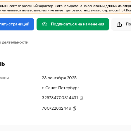
ия носит справочный характер и сгенерирована на основании данных из откр
 не является пользователем и не имеет деловых отношений с сервисом РБК Ко
Подписаться на изменения
По
лять страницей
 деятельности
ль
ации
23 сентября 2025
г. Санкт-Петербург
325784700314431
780722832449