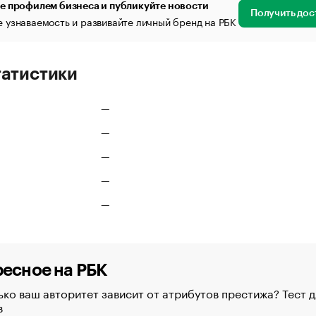
е профилем бизнеса и публикуйте новости
Получить дос
 узнаваемость и развивайте личный бренд на РБК
татистики
—
—
—
—
—
есное на РБК
ко ваш авторитет зависит от атрибутов престижа? Тест д
в