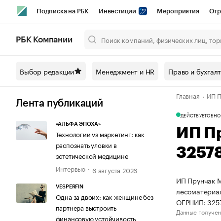
Подписка на РБК
Инвестиции
Мероприятия
Отр
Спорт
Школа управления РБК
РБК Образование
РБ
РБК Компании
Город
Стиль
Крипто
РБК Бизнес-среда
Дискусси
Выбор редакции
Менеджмент и HR
Право и бухгал
Спецпроекты СПб
Конференции СПб
Спецпроекты
Главная
ИП П
Технологии и медиа
Финансы
Рынок наличной валют
Лента публикаций
ДЕЙСТВУЕТ
ОБНО
«АЛЬФА ЭПОХА»
ИП П
Технологии vs маркетинг: как
распознать уловки в
3257
эстетической медицине
Интервью
6 августа 2026
ИП Прунчак М
VESPERFIN
лесоматериал
Одна за двоих: как женщине без
ОГРНИП: 325
партнера выстроить
Данные получен
финансовую устойчивость