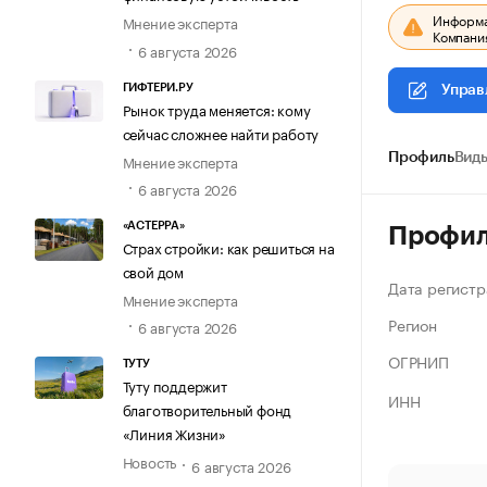
Информац
Мнение эксперта
Компания
6 августа 2026
ГИФТЕРИ.РУ
Управ
Рынок труда меняется: кому
сейчас сложнее найти работу
Мнение эксперта
Профиль
Виды
6 августа 2026
«АСТЕРРА»
Профи
Страх стройки: как решиться на
свой дом
Дата регистр
Мнение эксперта
Регион
6 августа 2026
ОГРНИП
ТУТУ
Туту поддержит
ИНН
благотворительный фонд
«Линия Жизни»
Новость
6 августа 2026