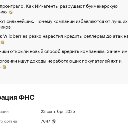
 проиграло. Как ИИ-агенты разрушают букмекерскую
рию
ют сильнейших. Почему компании избавляются от лучших
ников
к Wildberries резко нарастил кредиты селлерам до атак н
ики открыли новый способ вредить компаниям. Зачем им
оговики ищут доходы неработающих покупателей яхт и
р
рация ФНС
ации
23 сентября 2025
го органа
7847