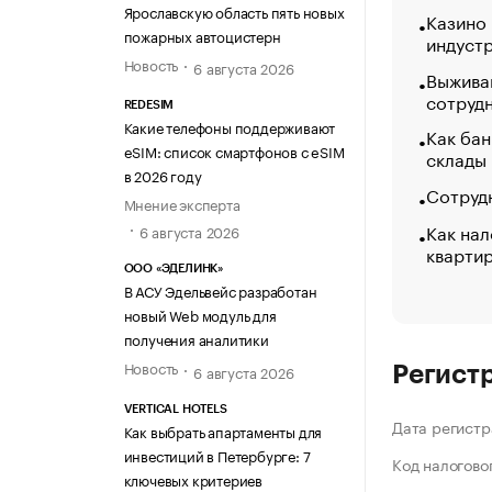
Ярославскую область пять новых
Казино
пожарных автоцистерн
индуст
Новость
6 августа 2026
Выжива
сотруд
REDESIM
Какие телефоны поддерживают
Как бан
eSIM: список смартфонов с eSIM
склады
в 2026 году
Сотрудн
Мнение эксперта
Как нал
6 августа 2026
кварти
ООО «ЭДЕЛИНК»
В АСУ Эдельвейс разработан
новый Web модуль для
получения аналитики
Новость
6 августа 2026
Регист
VERTICAL HOTELS
Дата регистр
Как выбрать апартаменты для
инвестиций в Петербурге: 7
Код налогово
ключевых критериев