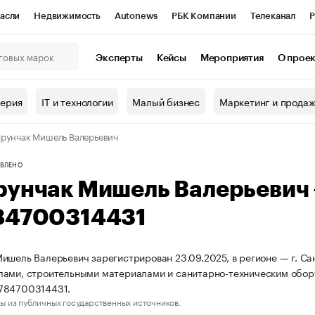
асли
Недвижимость
Autonews
РБК Компании
Телеканал
Р
К Курсы
РБК Life
Тренды
Визионеры
Национальные проекты
Эксперты
Кейсы
Мероприятия
О прое
онный клуб
Исследования
Кредитные рейтинги
Франшизы
Г
терия
IT и технологии
Малый бизнес
Маркетинг и прода
Проверка контрагентов
Политика
Экономика
Бизнес
рунчак Мишель Валерьевич
ы
ВЛЕНО
рунчак Мишель Валерьевич
84700314431
ишель Валерьевич зарегистрирован 23.09.2025, в регионе — г. Сан
ами, строительными материалами и санитарно-техническим обор
784700314431.
ы из публичных государственных источников.