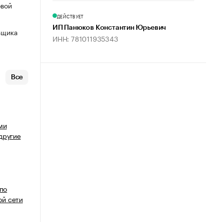
овой
ДЕЙСТВУЕТ
ИП Панюков Константин Юрьевич
ьщика
ИНН: 781011935343
Все
ми
другие
 по
й сети