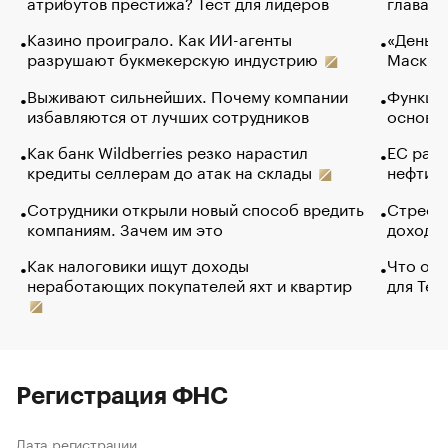
атрибутов престижа? Тест для лидеров
глава к
Казино проиграло. Как ИИ-агенты
«Деньги
разрушают букмекерскую индустрию
Маск в 
Выживают сильнейших. Почему компании
Функции
избавляются от лучших сотрудников
основ э
Как банк Wildberries резко нарастил
ЕС раз
кредиты селлерам до атак на склады
нефти —
Сотрудники открыли новый способ вредить
Стресс 
компаниям. Зачем им это
доходов
Как налоговики ищут доходы
Что обв
неработающих покупателей яхт и квартир
для Tel
Регистрация ФНС
Дата регистрации