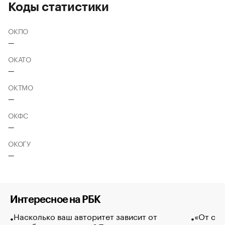
Коды статистики
ОКПО
—
ОКАТО
—
ОКТМО
—
ОКФС
—
ОКОГУ
—
Интересное на РБК
Насколько ваш авторитет зависит от
«От спо