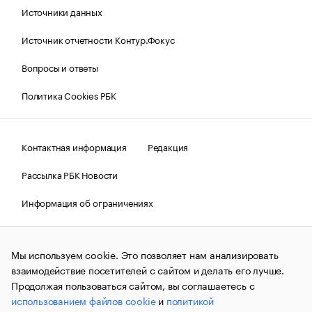
Источники данных
Источник отчетности Контур.Фокус
Вопросы и ответы
Политика Cookies РБК
Контактная информация
Редакция
Рассылка РБК Новости
Информация об ограничениях
Правовая информация
О соблюдении авторских прав
Мы используем cookie. Это позволяет нам анализировать
© АО «РОСБИЗНЕСКОНСАЛТИНГ»,
1995–2026.
Сообщения
и материалы информационного агентства «РБК»
взаимодействие посетителей с сайтом и делать его лучше.
(зарегистрировано Федеральной службой по надзору в сфере
Продолжая пользоваться сайтом, вы соглашаетесь с
связи, информационных технологий и массовых
использованием файлов cookie
и
политикой
коммуникаций (Роскомнадзор) 09.12.2015 за номером ИА
№ФС77-63848) сопровождаются пометкой «РБК». Отдельные