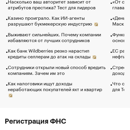
Насколько ваш авторитет зависит от
«От спо
атрибутов престижа? Тест для лидеров
глава к
Казино проиграло. Как ИИ-агенты
«Деньги
разрушают букмекерскую индустрию
Маск в 
Выживают сильнейших. Почему компании
Функции
избавляются от лучших сотрудников
основ э
Как банк Wildberries резко нарастил
ЕС раз
кредиты селлерам до атак на склады
нефти —
Сотрудники открыли новый способ вредить
Стресс 
компаниям. Зачем им это
доходов
Как налоговики ищут доходы
Что обв
неработающих покупателей яхт и квартир
для Tel
Регистрация ФНС