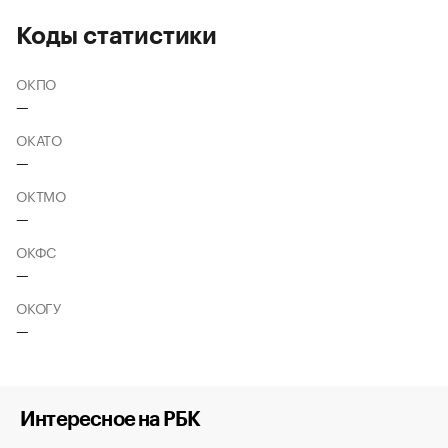
Коды статистики
ОКПО
—
ОКАТО
—
ОКТМО
—
ОКФС
—
ОКОГУ
—
Интересное на РБК