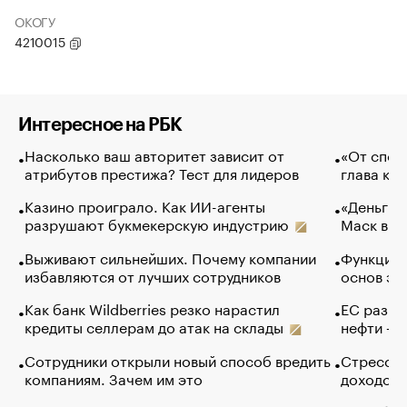
ОКОГУ
4210015
Интересное на РБК
Насколько ваш авторитет зависит от
«От спор
атрибутов престижа? Тест для лидеров
глава ко
Казино проиграло. Как ИИ-агенты
«Деньги б
разрушают букмекерскую индустрию
Маск в и
Выживают сильнейших. Почему компании
Функции 
избавляются от лучших сотрудников
основ эф
Как банк Wildberries резко нарастил
ЕС разре
кредиты селлерам до атак на склады
нефти — 
Сотрудники открыли новый способ вредить
Стресс о
компаниям. Зачем им это
доходов 