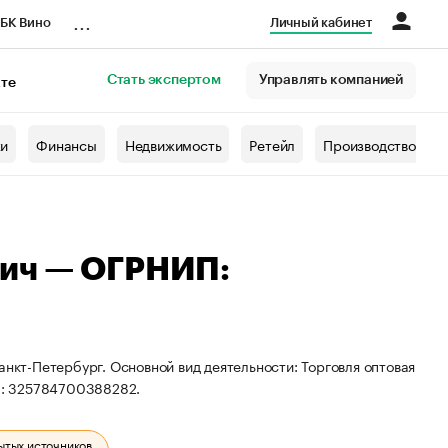
...
БК Вино
Личный кабинет
Стать экспертом
Управлять компанией
кте
азета
жи
Финансы
Недвижимость
Ретейл
Производство
ич — ОГРНИП:
анкт-Петербург. Основной вид деятельности: Торговля оптовая
П: 325784700388282.
ытых источников.