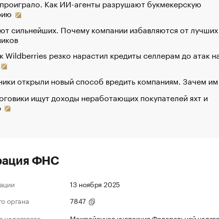
 проиграло. Как ИИ-агенты разрушают букмекерскую
рию
ют сильнейших. Почему компании избавляются от лучших
ников
к Wildberries резко нарастил кредиты селлерам до атак н
ики открыли новый способ вредить компаниям. Зачем им
оговики ищут доходы неработающих покупателей яхт и
р
рация ФНС
ации
13 ноября 2025
го органа
7847
 налогового
Межрайонная инспекция Федеральной налог