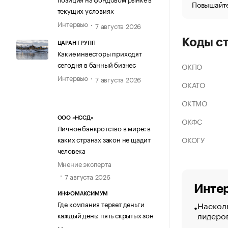
Повышайте
текущих условиях
Интервью
7 августа 2026
Коды с
ЦАРАН ГРУПП
Какие инвесторы приходят
сегодня в банный бизнес
ОКПО
Интервью
7 августа 2026
ОКАТО
ОКТМО
ООО «НССД»
ОКФС
Личное банкротство в мире: в
ОКОГУ
каких странах закон не щадит
человека
Мнение эксперта
7 августа 2026
Интер
ИНФОМАКСИМУМ
Насколь
Где компания теряет деньги
лидеро
каждый день: пять скрытых зон