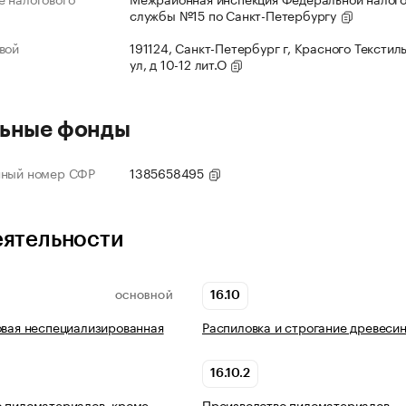
службы №15 по Санкт-Петербургу
вой
191124, Санкт-Петербург г, Красного Текстил
ул, д 10-12 лит.О
ьные фонды
нный номер СФР
1385658495
еятельности
16.10
ОСНОВНОЙ
овая неспециализированная
Распиловка и строгание древеси
16.10.2
 пиломатериалов, кроме
Производство пиломатериалов,