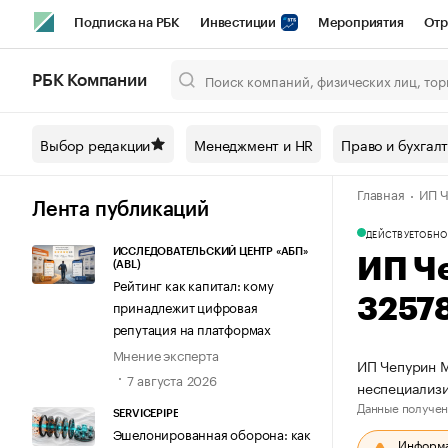
Подписка на РБК
Инвестиции
Мероприятия
Отр
Спорт
Школа управления РБК
РБК Образование
РБ
РБК Компании
Город
Стиль
Крипто
РБК Бизнес-среда
Дискусси
Выбор редакции
Менеджмент и HR
Право и бухгал
Спецпроекты СПб
Конференции СПб
Спецпроекты
Главная
ИП Ч
Технологии и медиа
Финансы
Рынок наличной валют
Лента публикаций
ДЕЙСТВУЕТ
ОБНО
ИССЛЕДОВАТЕЛЬСКИЙ ЦЕНТР «АБП»
ИП Ч
(ABL)
Рейтинг как капитал: кому
3257
принадлежит цифровая
репутация на платформах
Мнение эксперта
ИП Чепурин М
7 августа 2026
неспециализ
Данные получен
SERVICEPIPE
Эшелонированная оборона: как
Информац