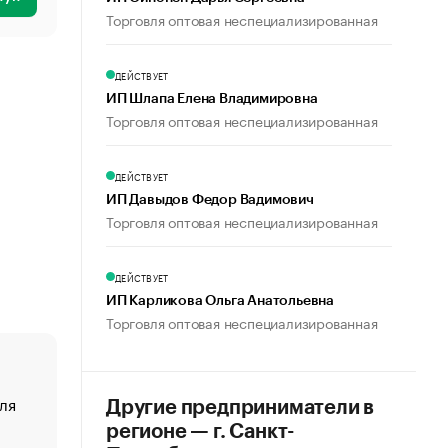
Торговля оптовая неспециализированная
ДЕЙСТВУЕТ
ИП Шлапа Елена Владимировна
Торговля оптовая неспециализированная
ДЕЙСТВУЕТ
ИП Давыдов Федор Вадимович
Торговля оптовая неспециализированная
ДЕЙСТВУЕТ
ИП Карликова Ольга Анатольевна
Торговля оптовая неспециализированная
ля
«От спорта тело стареет иначе». Как живет глава ко
Другие предприниматели в
создавшей GTA
регионе — г. Санкт-