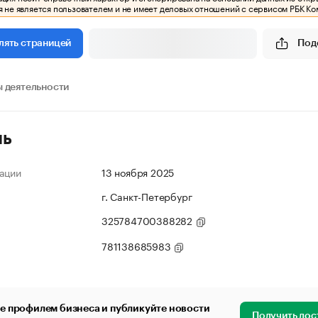
 не является пользователем и не имеет деловых отношений с сервисом РБК Ко
Под
лять страницей
 деятельности
ль
ации
13 ноября 2025
г. Санкт-Петербург
325784700388282
781138685983
е профилем бизнеса и публикуйте новости
Получить дос