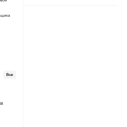
ьщика
Все
ны