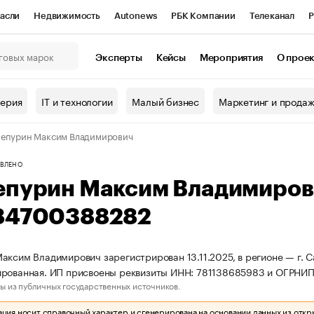
асли
Недвижимость
Autonews
РБК Компании
Телеканал
Р
К Курсы
РБК Life
Тренды
Визионеры
Национальные проекты
Эксперты
Кейсы
Мероприятия
О прое
онный клуб
Исследования
Кредитные рейтинги
Франшизы
Г
терия
IT и технологии
Малый бизнес
Маркетинг и прода
Проверка контрагентов
Политика
Экономика
Бизнес
епурин Максим Владимирович
ы
ВЛЕНО
епурин Максим Владимиров
84700388282
аксим Владимирович зарегистрирован 13.11.2025, в регионе — г. С
ированная. ИП присвоены реквизиты ИНН: 781138685983 и ОГРНИ
ы из публичных государственных источников.
ия носит справочный характер и сгенерирована на основании данных из откр