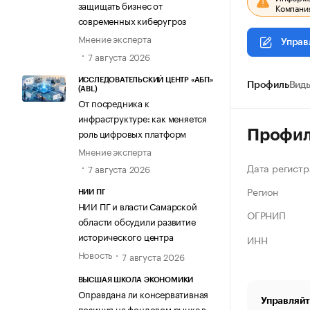
защищать бизнес от
Компания
современных киберугроз
Мнение эксперта
Управ
7 августа 2026
ИССЛЕДОВАТЕЛЬСКИЙ ЦЕНТР «АБП»
Профиль
Виды
(ABL)
От посредника к
инфраструктуре: как меняется
роль цифровых платформ
Профи
Мнение эксперта
Дата регистр
7 августа 2026
Регион
НИИ ПГ
НИИ ПГ и власти Самарской
ОГРНИП
области обсудили развитие
исторического центра
ИНН
Новость
7 августа 2026
ВЫСШАЯ ШКОЛА ЭКОНОМИКИ
Оправдана ли консервативная
Управляйт
позиция на фондовом рынке в