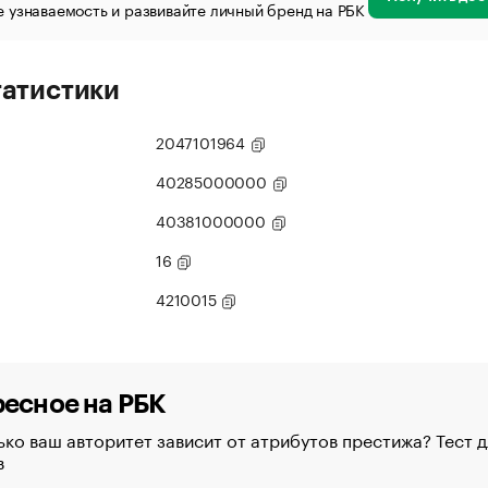
 узнаваемость и развивайте личный бренд на РБК
татистики
2047101964
40285000000
40381000000
16
4210015
есное на РБК
ко ваш авторитет зависит от атрибутов престижа? Тест д
в