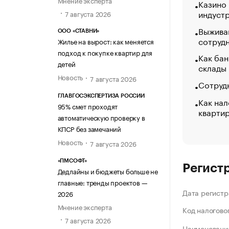
Мнение эксперта
Казино
индуст
7 августа 2026
Выжива
ООО «СТАВНИ»
сотруд
Жилье на вырост: как меняется
подход к покупке квартир для
Как бан
детей
склады
Новость
7 августа 2026
Сотрудн
ГЛАВГОСЭКСПЕРТИЗА РОССИИ
Как нал
95% смет проходят
кварти
автоматическую проверку в
КПСР без замечаний
Новость
7 августа 2026
«ПМСОФТ»
Регист
Дедлайны и бюджеты больше не
главные: тренды проектов —
Дата регистр
2026
Мнение эксперта
Код налогово
7 августа 2026
Наименование