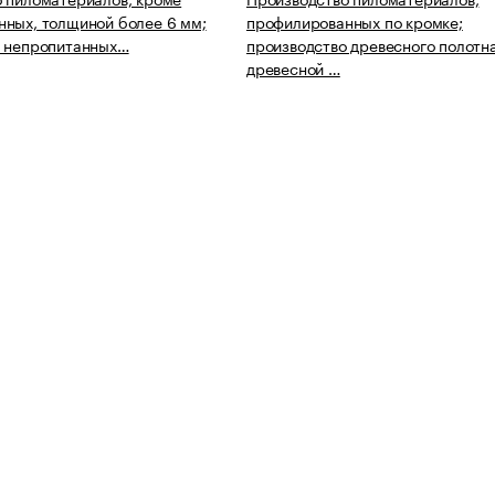
ных, толщиной более 6 мм;
профилированных по кромке;
о непропитанных…
производство древесного полотна
древесной …