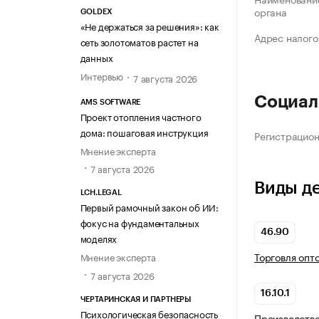
органа
GOLDEX
«Не держаться за решения»: как
Адрес налого
сеть золотоматов растет на
данных
Интервью
7 августа 2026
Социал
AMS SOFTWARE
Проект отопления частного
дома: пошаговая инструкция
Регистрацио
Мнение эксперта
7 августа 2026
Виды д
LCH.LEGAL
Первый рамочный закон об ИИ:
фокус на фундаментальных
46.90
моделях
Торговля опт
Мнение эксперта
7 августа 2026
16.10.1
ЧЕРТАРИНСКАЯ И ПАРТНЕРЫ
Психологическая безопасность
Производство