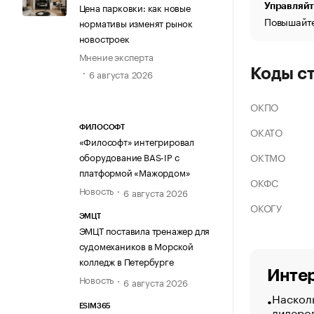
Цена парковки: как новые
Управляйт
Повышайте
нормативы изменят рынок
новостроек
Мнение эксперта
Коды с
6 августа 2026
ОКПО
ФИЛОСОФТ
ОКАТО
«Философт» интегрировал
ОКТМО
оборудование BAS-IP с
платформой «Мажордом»
ОКФС
Новость
6 августа 2026
ОКОГУ
ЭМЦТ
ЭМЦТ поставила тренажер для
судомехаников в Морской
колледж в Петербурге
Интер
Новость
6 августа 2026
Насколь
ESIM365
лидеро