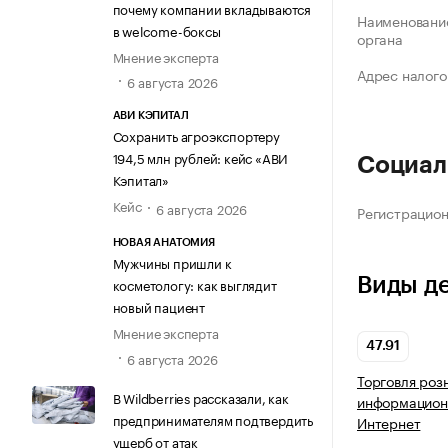
почему компании вкладываются
Наименование
в welcome-боксы
органа
Мнение эксперта
Адрес налого
6 августа 2026
АВИ КЭПИТАЛ
Сохранить агроэкспортеру
194,5 млн рублей: кейс «АВИ
Социал
Кэпитал»
Кейс
6 августа 2026
Регистрацио
НОВАЯ АНАТОМИЯ
Мужчины пришли к
Виды д
косметологу: как выглядит
новый пациент
Мнение эксперта
47.91
6 августа 2026
Торговля роз
В Wildberries рассказали, как
информацион
предпринимателям подтвердить
Интернет
ущерб от атак