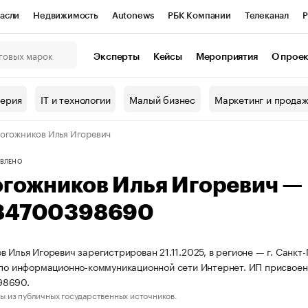
асли
Недвижимость
Autonews
РБК Компании
Телеканал
Р
К Курсы
РБК Life
Тренды
Визионеры
Национальные проекты
Эксперты
Кейсы
Мероприятия
О прое
онный клуб
Исследования
Кредитные рейтинги
Франшизы
Г
терия
IT и технологии
Малый бизнес
Маркетинг и прода
Проверка контрагентов
Политика
Экономика
Бизнес
огожников Илья Игоревич
ы
ВЛЕНО
огожников Илья Игоревич —
84700398690
в Илья Игоревич зарегистрирован 21.11.2025, в регионе — г. Санкт
 по информационно-коммуникационной сети Интернет. ИП присвое
98690.
ы из публичных государственных источников.