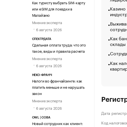
Как туристу выбрать SIM-карту
Казино
или eSIM для поездки в
индуст
Малайзию
Мнение эксперта
Выжива
сотруд
6 августа 2026
Как бан
СПЕКТРДАТА
склады
Сдельная оплата труда: что это
такое, виды и правила расчета
Сотрудн
Мнение эксперта
Как нал
6 августа 2026
кварти
НЕКО-ФРАНЧ
Налоги во франчайзинге: как
платить меньше и не нарушать
закон
Регист
Мнение эксперта
6 августа 2026
Дата регистр
OWL | СОВА
Код налогово
Новый сотрудник как клиент: