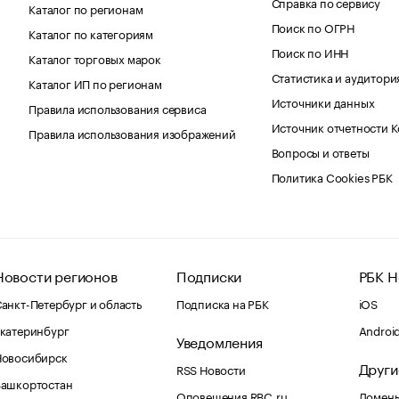
Справка по сервису
Каталог по регионам
Поиск по ОГРН
Каталог по категориям
Поиск по ИНН
Каталог торговых марок
Статистика и аудитори
Каталог ИП по регионам
Источники данных
Правила использования сервиса
Источник отчетности 
Правила использования изображений
Вопросы и ответы
Политика Cookies РБК
Новости регионов
Подписки
РБК Н
анкт-Петербург и область
Подписка на РБК
iOS
катеринбург
Androi
Уведомления
Новосибирск
Други
RSS Новости
Башкортостан
Оповещения RBC.ru
Домены