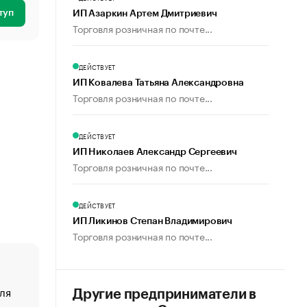
туп
ИП Азаркин Артем Дмитриевич
Торговля розничная по почте...
ДЕЙСТВУЕТ
ИП Ковалева Татьяна Александровна
Торговля розничная по почте...
ДЕЙСТВУЕТ
ИП Николаев Александр Сергеевич
Торговля розничная по почте...
ДЕЙСТВУЕТ
ИП Ликинов Степан Владимирович
Торговля розничная по почте...
ля
«От спорта тело стареет иначе». Как живет глава ко
Другие предприниматели в
создавшей GTA