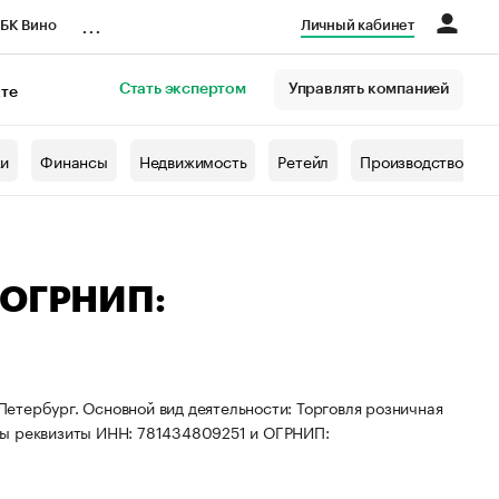
...
БК Вино
Личный кабинет
Стать экспертом
Управлять компанией
кте
азета
жи
Финансы
Недвижимость
Ретейл
Производство
 ОГРНИП:
-Петербург. Основной вид деятельности: Торговля розничная
ны реквизиты ИНН: 781434809251 и ОГРНИП: