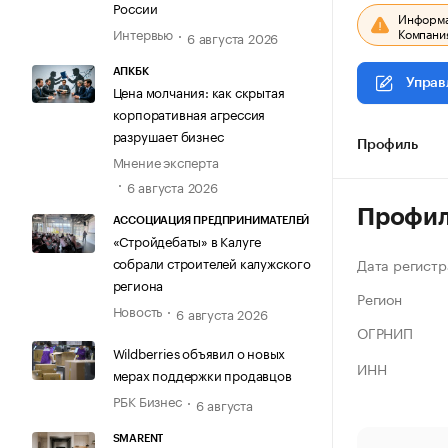
России
Информац
Компания
Интервью
6 августа 2026
АПКБК
Управ
Цена молчания: как скрытая
корпоративная агрессия
разрушает бизнес
Профиль
Мнение эксперта
6 августа 2026
Профи
АССОЦИАЦИЯ ПРЕДПРИНИМАТЕЛЕЙ
«Стройдебаты» в Калуге
собрали строителей калужского
Дата регистр
региона
Регион
Новость
6 августа 2026
ОГРНИП
Wildberries объявил о новых
ИНН
мерах поддержки продавцов
РБК Бизнес
6 августа
SMARENT