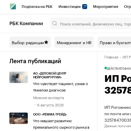
Подписка на РБК
Инвестиции
Мероприятия
Отр
Спорт
Школа управления РБК
РБК Образование
РБ
РБК Компании
Город
Стиль
Крипто
РБК Бизнес-среда
Дискусси
Выбор редакции
Менеджмент и HR
Право и бухгал
Спецпроекты СПб
Конференции СПб
Спецпроекты
Главная
ИП Р
Технологии и медиа
Финансы
Рынок наличной валют
Лента публикаций
ДЕЙСТВУЕТ
ОБНО
АО «ДЕЛОВОЙ ЦЕНТР
ИП Р
НЕЙРОХИРУРГИИ»
Что чувствует пациент, узнав о
3257
тяжелом диагнозе
Мнение эксперта
6 августа 2026
ИП Рогожнико
по почте или
ООО «РЕММА ТРЕЙД»
3257847003
Что мешает развитию
Данные получен
премиального сырного рынка в