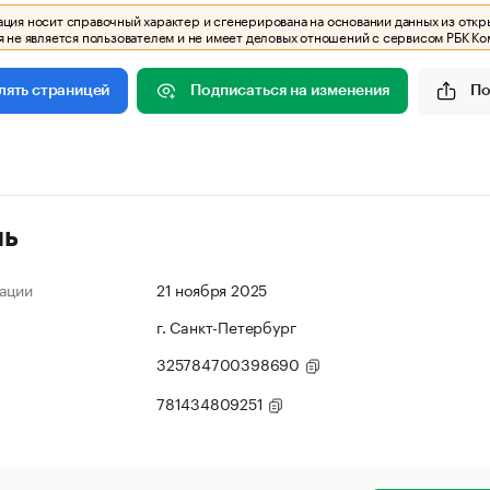
ия носит справочный характер и сгенерирована на основании данных из откр
 не является пользователем и не имеет деловых отношений с сервисом РБК Ко
Подписаться на изменения
По
лять страницей
ль
ации
21 ноября 2025
г. Санкт-Петербург
325784700398690
781434809251