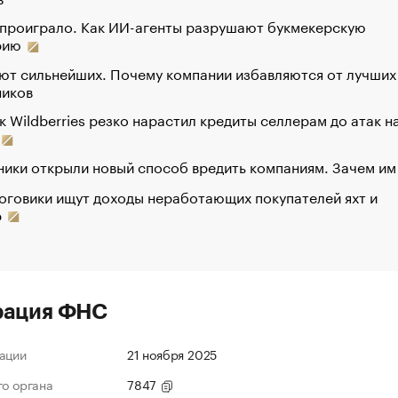
 проиграло. Как ИИ-агенты разрушают букмекерскую
рию
ют сильнейших. Почему компании избавляются от лучших
ников
к Wildberries резко нарастил кредиты селлерам до атак н
ики открыли новый способ вредить компаниям. Зачем им
оговики ищут доходы неработающих покупателей яхт и
р
рация ФНС
ации
21 ноября 2025
го органа
7847