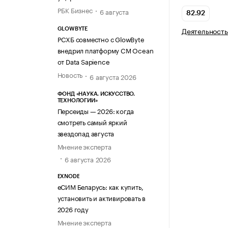
РБК Бизнес
6 августа
82.92
Деятельность
GLOWBYTE
РСХБ совместно с GlowByte
внедрил платформу CM Ocean
от Data Sapience
Новость
6 августа 2026
ФОНД «НАУКА. ИСКУССТВО.
ТЕХНОЛОГИИ»
Персеиды — 2026: когда
смотреть самый яркий
звездопад августа
Мнение эксперта
6 августа 2026
EXNODE
еСИМ Беларусь: как купить,
установить и активировать в
2026 году
Мнение эксперта