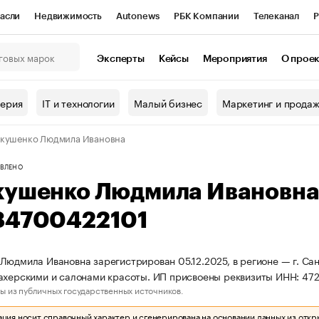
асли
Недвижимость
Autonews
РБК Компании
Телеканал
Р
К Курсы
РБК Life
Тренды
Визионеры
Национальные проекты
Эксперты
Кейсы
Мероприятия
О прое
онный клуб
Исследования
Кредитные рейтинги
Франшизы
Г
терия
IT и технологии
Малый бизнес
Маркетинг и прода
Проверка контрагентов
Политика
Экономика
Бизнес
кушенко Людмила Ивановна
ы
ВЛЕНО
кушенко Людмила Ивановна
84700422101
Людмила Ивановна зарегистрирован 05.12.2025, в регионе — г. Са
ахерскими и салонами красоты. ИП присвоены реквизиты ИНН: 4
ы из публичных государственных источников.
ия носит справочный характер и сгенерирована на основании данных из откр