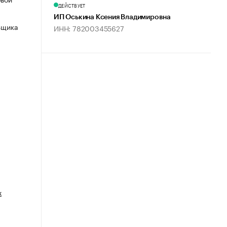
ДЕЙСТВУЕТ
ИП Оськина Ксения Владимировна
ьщика
ИНН: 782003455627
х