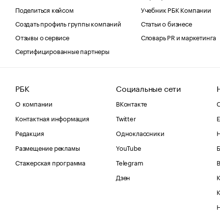
Поделиться кейсом
Учебник РБК Компании
Создать профиль группы компаний
Статьи о бизнесе
Отзывы о сервисе
Словарь PR и маркетинга
Сертифицированные партнеры
РБК
Социальные сети
О компании
ВКонтакте
С
Контактная информация
Twitter
Е
Редакция
Одноклассники
Размещение рекламы
YouTube
Стажерская программа
Telegram
В
Дзен
К