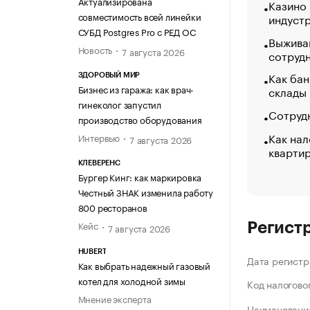
Актуализирована
Казино
совместимость всей линейки
индуст
СУБД Postgres Pro с РЕД ОС
Выжива
Новость
7 августа 2026
сотруд
Как бан
ЗДОРОВЫЙ МИР
Бизнес из гаража: как врач-
склады
гинеколог запустил
Сотрудн
производство оборудования
Как нал
Интервью
7 августа 2026
кварти
КЛЕВЕРЕНС
Бургер Кинг: как маркировка
Честный ЗНАК изменила работу
800 ресторанов
Кейс
Регист
7 августа 2026
HUBERT
Дата регистр
Как выбрать надежный газовый
котел для холодной зимы
Код налогово
Мнение эксперта
Наименование