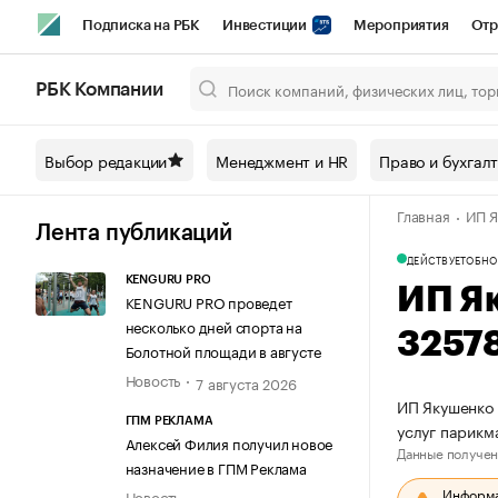
Подписка на РБК
Инвестиции
Мероприятия
Отр
Спорт
Школа управления РБК
РБК Образование
РБ
РБК Компании
Город
Стиль
Крипто
РБК Бизнес-среда
Дискусси
Выбор редакции
Менеджмент и HR
Право и бухгал
Спецпроекты СПб
Конференции СПб
Спецпроекты
Главная
ИП Я
Технологии и медиа
Финансы
Рынок наличной валют
Лента публикаций
ДЕЙСТВУЕТ
ОБНО
KENGURU PRO
ИП Я
KENGURU PRO проведет
несколько дней спорта на
3257
Болотной площади в августе
Новость
7 августа 2026
ИП Якушенко 
ГПМ РЕКЛАМА
услуг парикм
Алексей Филия получил новое
Данные получен
назначение в ГПМ Реклама
Информац
Новость