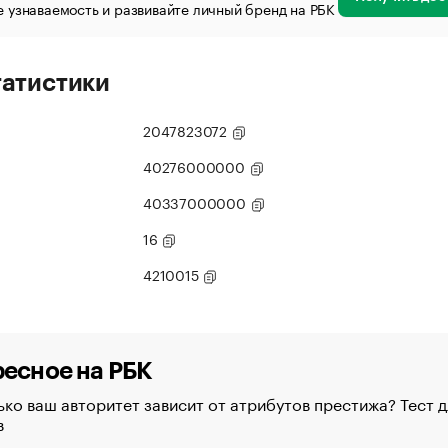
 узнаваемость и развивайте личный бренд на РБК
татистики
2047823072
40276000000
40337000000
16
4210015
есное на РБК
ко ваш авторитет зависит от атрибутов престижа? Тест д
в