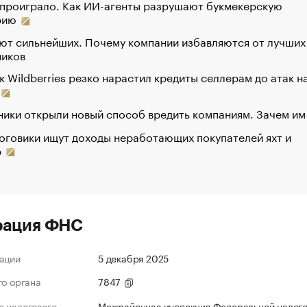
 проиграло. Как ИИ-агенты разрушают букмекерскую
рию
ют сильнейших. Почему компании избавляются от лучших
ников
к Wildberries резко нарастил кредиты селлерам до атак н
ики открыли новый способ вредить компаниям. Зачем им
оговики ищут доходы неработающих покупателей яхт и
р
рация ФНС
ации
5 декабря 2025
го органа
7847
 налогового
Межрайонная инспекция Федеральной налог