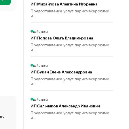
ИП Михайлова Алевтина Игоревна
Предоставление услуг парикмахерскими
и...
ДЕЙСТВУЕТ
ИП Попова Ольга Владимировна
Предоставление услуг парикмахерскими
и...
ДЕЙСТВУЕТ
ИП Букач Елена Александровна
Предоставление услуг парикмахерскими
и...
ДЕЙСТВУЕТ
ИП Сальников Александр Иванович
Предоставление услуг парикмахерскими
ля
«От спорта тело стареет иначе». Как живет глава ко
и...
создавшей GTA