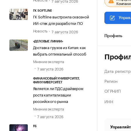
7 августа 2026
Компания
ГК SOFTLINE
ГК Softline выстроила сквозной
Управ
ИИ-стек для разработки ПО
Новость
7 августа 2026
Профиль
«ДЕЛОВЫЕ ЛИНИИ»
Доставка грузов из Китая: как
выбрать оптимальный способ
Профи
Мнение эксперта
7 августа 2026
Дата регистр
ФИНАНСОВЫЙ УНИВЕРСИТЕТ,
Регион
ФИНУНИВЕРСИТЕТ
Является ли ПДС драйвером
ОГРНИП
роста капитализации
ИНН
российского рынка
Мнение эксперта
7 августа 2026
F6
Управляйт