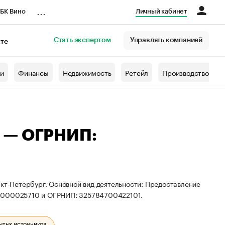
...
БК Вино
Личный кабинет
Стать экспертом
Управлять компанией
кте
азета
жи
Финансы
Недвижимость
Ретейл
Производство
 — ОГРНИП:
нкт-Петербург. Основной вид деятельности: Предоставление
72000025710 и ОГРНИП: 325784700422101.
ытых источников.