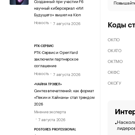
Созданный при участии F6
Повышайте
научный киберсериал «ИИ
Будущего» вышел на Kion
Новость
7 августа 2026
Коды с
ОКПО
РТК-СЕРВИС
ОКАТО
РТК-Сервис и OpenYard
заключили партнерское
ОКТМО
соглашение
ОКФС
Новость
7 августа 2026
ОКОГУ
«ЧАЙНА ТРЭВЕЛ»
Синтез впечатлений: как формат
«Пекин и Хайнань» стал трендом
2026
Интер
Мнение эксперта
7 августа 2026
Насколь
лидеро
POSTGRES PROFESSIONAL