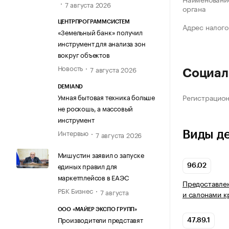
7 августа 2026
органа
ЦЕНТРПРОГРАММСИСТЕМ
Адрес налого
«Земельный банк» получил
инструмент для анализа зон
вокруг объектов
Новость
7 августа 2026
Социал
DEMIAND
Регистрацио
Умная бытовая техника больше
не роскошь, а массовый
инструмент
Интервью
Виды д
7 августа 2026
Мишустин заявил о запуске
единых правил для
96.02
маркетплейсов в ЕАЭС
Предоставлен
РБК Бизнес
7 августа
и салонами к
ООО «МАЙЕР ЭКСПО ГРУПП»
Производители представят
47.89.1