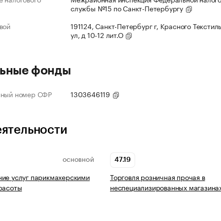
службы №15 по Санкт-Петербургу
вой
191124, Санкт-Петербург г, Красного Текстил
ул, д 10-12 лит.О
ьные фонды
нный номер СФР
1303646119
еятельности
47.19
ОСНОВНОЙ
ие услуг парикмахерскими
Торговля розничная прочая в
расоты
неспециализированных магазина