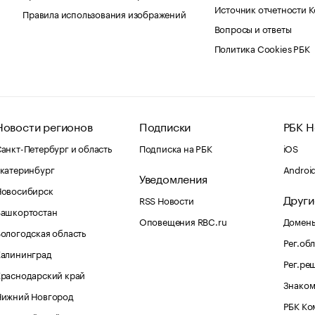
Источник отчетности 
Правила использования изображений
Вопросы и ответы
Политика Cookies РБК
Новости регионов
Подписки
РБК Н
анкт-Петербург и область
Подписка на РБК
iOS
катеринбург
Androi
Уведомления
Новосибирск
Други
RSS Новости
Башкортостан
Оповещения RBC.ru
Домены
ологодская область
Рег.об
Калининград
Рег.ре
раснодарский край
Знаком
Нижний Новгород
РБК Ко