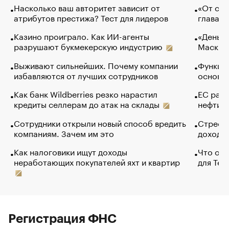
Насколько ваш авторитет зависит от
«От спо
атрибутов престижа? Тест для лидеров
глава к
Казино проиграло. Как ИИ-агенты
«Деньги
разрушают букмекерскую индустрию
Маск в 
Выживают сильнейших. Почему компании
Функции
избавляются от лучших сотрудников
основ э
Как банк Wildberries резко нарастил
ЕС раз
кредиты селлерам до атак на склады
нефти —
Сотрудники открыли новый способ вредить
Стресс 
компаниям. Зачем им это
доходов
Как налоговики ищут доходы
Что обв
неработающих покупателей яхт и квартир
для Tel
Регистрация ФНС