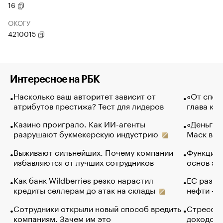
16
ОКОГУ
4210015
Интересное на РБК
Насколько ваш авторитет зависит от
«От спор
атрибутов престижа? Тест для лидеров
глава ко
Казино проиграло. Как ИИ-агенты
«Деньги б
разрушают букмекерскую индустрию
Маск в и
Выживают сильнейших. Почему компании
Функции 
избавляются от лучших сотрудников
основ эф
Как банк Wildberries резко нарастил
ЕС разре
кредиты селлерам до атак на склады
нефти — 
Сотрудники открыли новый способ вредить
Стресс о
компаниям. Зачем им это
доходов 