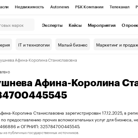
асли
Недвижимость
Autonews
РБК Компании
Телеканал
Р
К Курсы
РБК Life
Тренды
Визионеры
Национальные проекты
Эксперты
Кейсы
Мероприятия
О прое
онный клуб
Исследования
Кредитные рейтинги
Франшизы
Г
терия
IT и технологии
Малый бизнес
Маркетинг и прода
Проверка контрагентов
Политика
Экономика
Бизнес
ушнева Афина-Королина Станиславовна
ы
ВЛЕНО
ушнева Афина-Королина Ст
84700445545
фина-Королина Станиславовна зарегистрирован 17.12.2025, в регио
 по предоставлению прочих вспомогательных услуг для бизнеса, н
466886 и ОГРНИП: 325784700445545.
ы из публичных государственных источников.