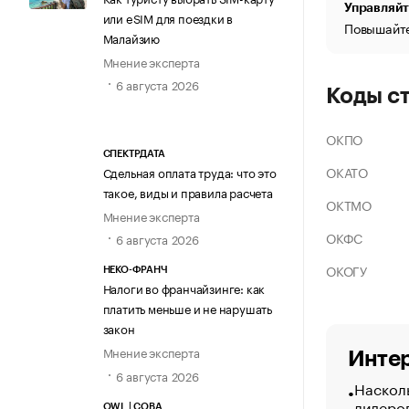
Управляйт
или eSIM для поездки в
Повышайте
Малайзию
Мнение эксперта
6 августа 2026
Коды с
ОКПО
СПЕКТРДАТА
ОКАТО
Сдельная оплата труда: что это
такое, виды и правила расчета
ОКТМО
Мнение эксперта
ОКФС
6 августа 2026
ОКОГУ
НЕКО-ФРАНЧ
Налоги во франчайзинге: как
платить меньше и не нарушать
закон
Мнение эксперта
Интер
6 августа 2026
Насколь
лидеро
OWL | СОВА