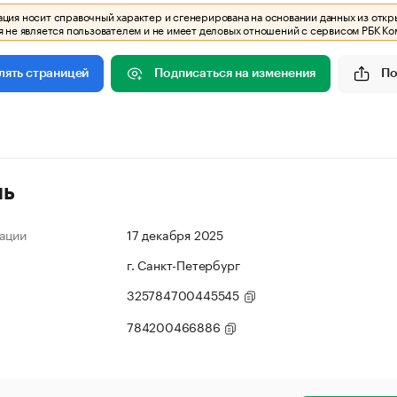
ия носит справочный характер и сгенерирована на основании данных из откр
 не является пользователем и не имеет деловых отношений с сервисом РБК Ко
Подписаться на изменения
По
лять страницей
ль
ации
17 декабря 2025
г. Санкт-Петербург
325784700445545
784200466886