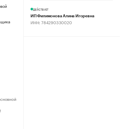
овой
ДЕЙСТВУЕТ
ИП Филимонова Алина Игоревна
ьщика
ИНН: 784290330020
ОСНОВНОЙ
е