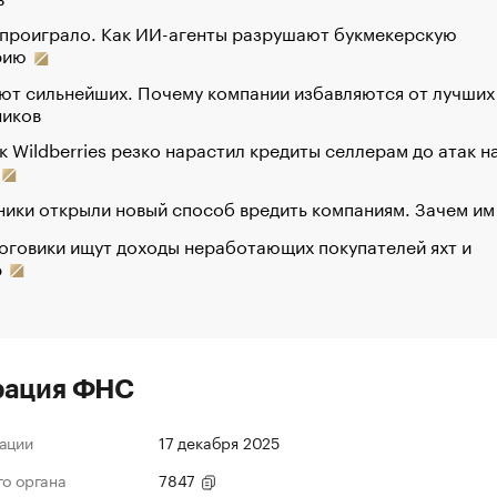
 проиграло. Как ИИ-агенты разрушают букмекерскую
рию
ют сильнейших. Почему компании избавляются от лучших
ников
к Wildberries резко нарастил кредиты селлерам до атак н
ики открыли новый способ вредить компаниям. Зачем им
оговики ищут доходы неработающих покупателей яхт и
р
рация ФНС
ации
17 декабря 2025
го органа
7847