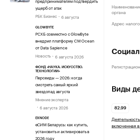
предпринимателям подтвердить
Наименование
ущерб от атак
органа
РБК Бизнес
6 августа
Адрес налого
GLOWBYTE
РСХБ совместно с GlowByte
внедрил платформу CM Ocean
от Data Sapience
Социал
Новость
6 августа 2026
Регистрацио
ФОНД «НАУКА. ИСКУССТВО.
ТЕХНОЛОГИИ»
Персеиды — 2026: когда
смотреть самый яркий
Виды д
звездопад августа
Мнение эксперта
6 августа 2026
82.99
Деятельность
EXNODE
еСИМ Беларусь: как купить,
включенная в
установить и активировать в
2026 году