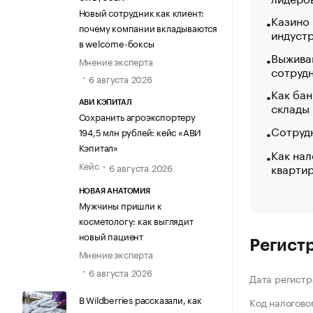
Новый сотрудник как клиент:
Казино
почему компании вкладываются
индуст
в welcome-боксы
Выжива
Мнение эксперта
сотруд
6 августа 2026
Как бан
склады
АВИ КЭПИТАЛ
Сохранить агроэкспортеру
Сотрудн
194,5 млн рублей: кейс «АВИ
Кэпитал»
Как нал
Кейс
кварти
6 августа 2026
НОВАЯ АНАТОМИЯ
Мужчины пришли к
косметологу: как выглядит
новый пациент
Регист
Мнение эксперта
6 августа 2026
Дата регистр
В Wildberries рассказали, как
Код налогово