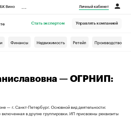
...
БК Вино
Личный кабинет
Стать экспертом
Управлять компанией
кте
азета
жи
Финансы
Недвижимость
Ретейл
Производство
аниславовна — ОГРНИП:
не — г. Санкт-Петербург. Основной вид деятельности:
е включенная в другие группировки. ИП присвоены реквизиты