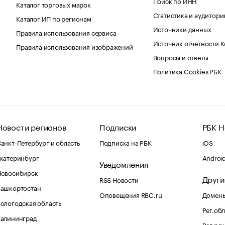
Поиск по ИНН
Каталог торговых марок
Статистика и аудитори
Каталог ИП по регионам
Источники данных
Правила использования сервиса
Источник отчетности 
Правила использования изображений
Вопросы и ответы
Политика Cookies РБК
Новости регионов
Подписки
РБК Н
анкт-Петербург и область
Подписка на РБК
iOS
катеринбург
Androi
Уведомления
Новосибирск
Други
RSS Новости
Башкортостан
Оповещения RBC.ru
Домены
ологодская область
Рег.об
Калининград
Рег.ре