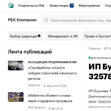
Подписка на РБК
Инвестиции
Мероприятия
Отр
Спорт
Школа управления РБК
РБК Образование
РБ
РБК Компании
Город
Стиль
Крипто
РБК Бизнес-среда
Дискусси
Выбор редакции
Менеджмент и HR
Право и бухгал
Спецпроекты СПб
Конференции СПб
Спецпроекты
Главная
ИП Б
Технологии и медиа
Финансы
Рынок наличной валют
Лента публикаций
ДЕЙСТВУЕТ
ОБНО
АССОЦИАЦИЯ ПРЕДПРИНИМАТЕЛЕЙ
ИП Б
«Стройдебаты» в Калуге
собрали строителей калужского
3257
региона
Новость
6 августа 2026
ИП Бушнева А
Wildberries объявил о новых
Деятельность
мерах поддержки продавцов
ИНН: 784200
Данные получен
РБК Бизнес
6 августа