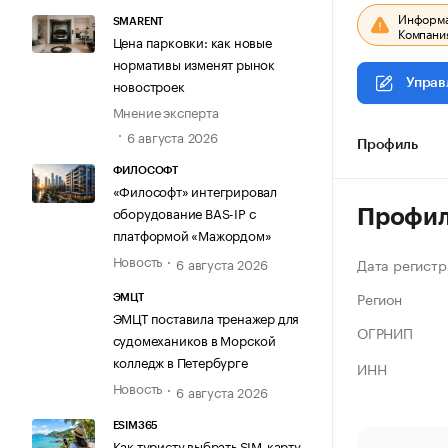
Информац
SMARENT
Компания
Цена парковки: как новые
нормативы изменят рынок
новостроек
Управ
Мнение эксперта
6 августа 2026
Профиль
ФИЛОСОФТ
«Философт» интегрировал
оборудование BAS-IP с
Профи
платформой «Мажордом»
Новость
Дата регистр
6 августа 2026
Регион
ЭМЦТ
ЭМЦТ поставила тренажер для
ОГРНИП
судомехаников в Морской
колледж в Петербурге
ИНН
Новость
6 августа 2026
ESIM365
Как туристу выбрать SIM-карту