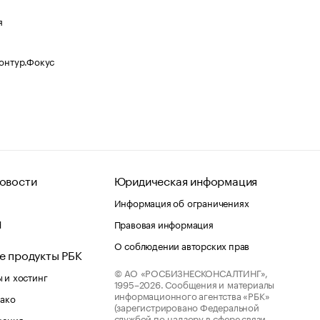
я
Контур.Фокус
овости
Юридическая информация
Информация об ограничениях
d
Правовая информация
О соблюдении авторских прав
е продукты РБК
© АО «РОСБИЗНЕСКОНСАЛТИНГ»,
 и хостинг
1995–2026.
Сообщения и материалы
информационного агентства «РБК»
лако
(зарегистрировано Федеральной
службой по надзору в сфере связи,
шения