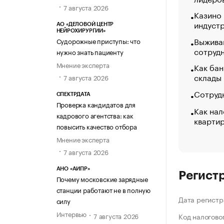
7 августа 2026
Казино
индуст
АО «ДЕЛОВОЙ ЦЕНТР
НЕЙРОХИРУРГИИ»
Выжива
Судорожные приступы: что
сотруд
нужно знать пациенту
Мнение эксперта
Как бан
склады
7 августа 2026
Сотрудн
СПЕКТРДАТА
Проверка кандидатов для
Как нал
кадрового агентства: как
кварти
повысить качество отбора
Мнение эксперта
7 августа 2026
АНО «АИПР»
Регист
Почему московские зарядные
станции работают не в полную
Дата регистр
силу
Интервью
7 августа 2026
Код налогово