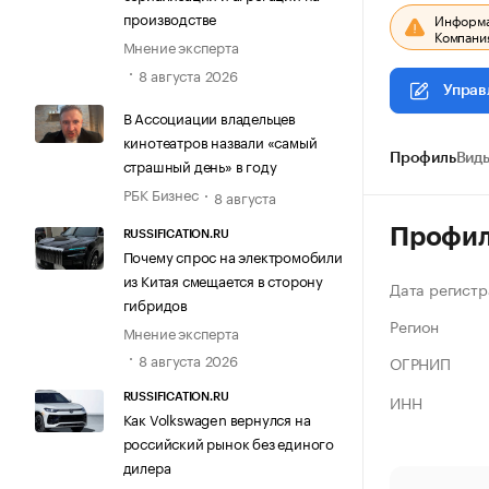
производстве
Информац
Компания
Мнение эксперта
8 августа 2026
Управ
В Ассоциации владельцев
кинотеатров назвали «самый
Профиль
Виды
страшный день» в году
РБК Бизнес
8 августа
Профи
RUSSIFICATION.RU
Почему спрос на электромобили
из Китая смещается в сторону
Дата регистр
гибридов
Регион
Мнение эксперта
8 августа 2026
ОГРНИП
ИНН
RUSSIFICATION.RU
Как Volkswagen вернулся на
российский рынок без единого
дилера