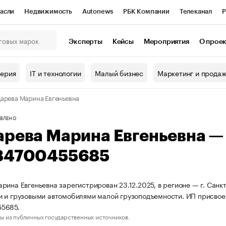
асли
Недвижимость
Autonews
РБК Компании
Телеканал
Р
К Курсы
РБК Life
Тренды
Визионеры
Национальные проекты
Эксперты
Кейсы
Мероприятия
О прое
онный клуб
Исследования
Кредитные рейтинги
Франшизы
Г
терия
IT и технологии
Малый бизнес
Маркетинг и прода
Проверка контрагентов
Политика
Экономика
Бизнес
арева Марина Евгеньевна
ы
ВЛЕНО
арева Марина Евгеньевна 
84700455685
рина Евгеньевна зарегистрирован 23.12.2025, в регионе — г. Санк
 и грузовыми автомобилями малой грузоподъемности. ИП присво
5685.
ы из публичных государственных источников.