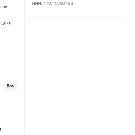
ИНН: 470710720496
овой
ьщика
Все
в