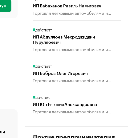
туп
ИП Бабаханов Равиль Намигович
Торговля легковыми автомобилями и...
ДЕЙСТВУЕТ
ИП Абдуллоев Мехроджиддин
Нуруллоевич
Торговля легковыми автомобилями и...
ДЕЙСТВУЕТ
ИП Бобров Олег Игоревич
Торговля легковыми автомобилями и...
ДЕЙСТВУЕТ
ИП Юн Евгения Александровна
Торговля легковыми автомобилями и...
ля
«От спорта тело стареет иначе». Как живет глава ко
создавшей GTA
Другие предприниматели в