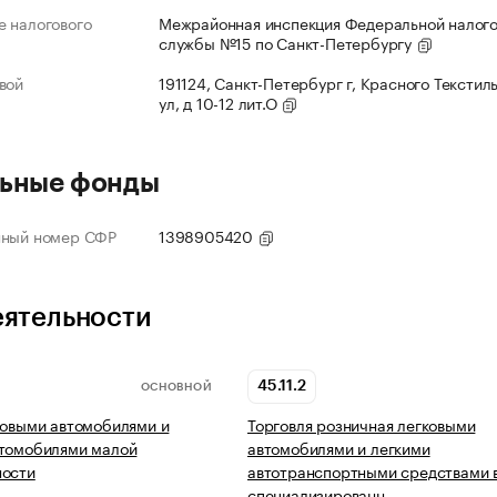
 налогового
Межрайонная инспекция Федеральной налог
службы №15 по Санкт-Петербургу
вой
191124, Санкт-Петербург г, Красного Текстил
ул, д 10-12 лит.О
ьные фонды
нный номер СФР
1398905420
еятельности
45.11.2
ОСНОВНОЙ
ковыми автомобилями и
Торговля розничная легковыми
втомобилями малой
автомобилями и легкими
ности
автотранспортными средствами 
специализированн…