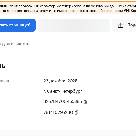
ия носит справочный характер и сгенерирована на основании данных из откр
 не является пользователем и не имеет деловых отношений с сервисом РБК Ко
Под
лять страницей
 деятельности
ль
ации
23 декабря 2025
г. Санкт-Петербург
325784700455685
781410295230