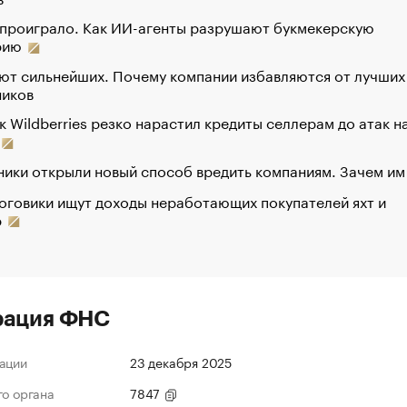
 проиграло. Как ИИ-агенты разрушают букмекерскую
рию
ют сильнейших. Почему компании избавляются от лучших
ников
к Wildberries резко нарастил кредиты селлерам до атак н
ики открыли новый способ вредить компаниям. Зачем им
оговики ищут доходы неработающих покупателей яхт и
р
рация ФНС
ации
23 декабря 2025
го органа
7847