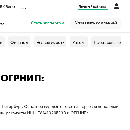
...
БК Вино
Личный кабинет
Стать экспертом
Управлять компанией
кте
азета
жи
Финансы
Недвижимость
Ретейл
Производство
— ОГРНИП:
т-Петербург. Основной вид деятельности: Торговля легковыми
ены реквизиты ИНН: 781410295230 и ОГРНИП: