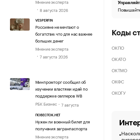
Мнение эксперта
Управляйт
Повышайте
8 августа 2026
VESPERFIN
Россияне не мечтают о
Коды с
богатстве: что для нас важнее
больших денег
ОКПО
Мнение эксперта
7 августа 2026
ОКАТО
ОКТМО
ОКФС
Минпромторг сообщил об
изучении властями идей по
ОКОГУ
поддержке селлеров WB
РБК Бизнес
7 августа
ПОВЕСТОК.НЕТ
Нужен ли военный билет для
Интер
получения загранпаспорта
Насколь
Мнение эксперта
лидеро