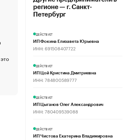
регионе — г. Санкт-
«Деньги будут не нужны»: что рассказал Маск в инт
Economist
Петербург
Функции менеджмента: пять ключевых основ эффект
управления
ДЕЙСТВУЕТ
а
ЕС разрешил конфискацию российской нефти — чем
ИП Фокина Елизавета Юрьевна
Москва
ИНН: 691508407722
 это
Стресс обеспеченных людей: почему рост доходов 
счастья
ДЕЙСТВУЕТ
Что обвинения против Павла Дурова значат для Tele
ИП Цой Кристина Дмитриевна
ИНН: 784800589777
пользователей
ДЕЙСТВУЕТ
ИП Цыганов Олег Александрович
ИНН: 780409539088
ДЕЙСТВУЕТ
ИП Чистова Екатерина Владимировна