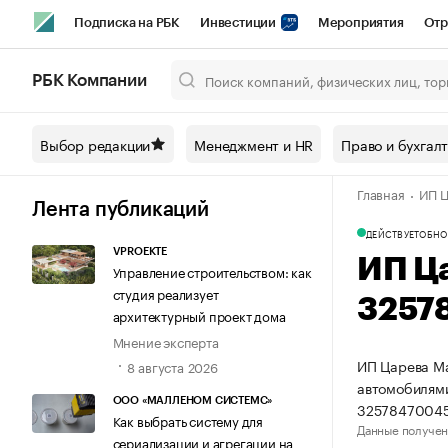
Подписка на РБК
Инвестиции
Мероприятия
Отр
Спорт
Школа управления РБК
РБК Образование
РБ
РБК Компании
Город
Стиль
Крипто
РБК Бизнес-среда
Дискусси
Выбор редакции
Менеджмент и HR
Право и бухгал
Спецпроекты СПб
Конференции СПб
Спецпроекты
Главная
ИП Ц
Технологии и медиа
Финансы
Рынок наличной валют
Лента публикаций
ДЕЙСТВУЕТ
ОБНО
VPROEKTE
ИП Ц
Управление строительством: как
студия реализует
3257
архитектурный проект дома
Мнение эксперта
ИП Царева Ма
8 августа 2026
автомобилями
ООО «МАЛЛЕНОМ СИСТЕМС»
32578470045
Как выбрать систему для
Данные получен
сериализации и агрегации на