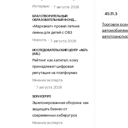
Интервью
7 августа 2026
45.11.3
БЛАГОТВОРИТЕЛЬНЫЙ
ОБРАЗОВАТЕЛЬНЫЙ ФОНД
Торговля роз
«МАРХАМАТ»
«Мархамат» провел летние
автомобилями
смены для детей с ОВЗ
автотранспо
Новость
7 августа 2026
ИССЛЕДОВАТЕЛЬСКИЙ ЦЕНТР «АБП»
(ABL)
Рейтинг как капитал: кому
принадлежит цифровая
репутация на платформах
Мнение эксперта
7 августа 2026
SERVICEPIPE
Эшелонированная оборона: как
защищать бизнес от
современных киберугроз
Мнение эксперта