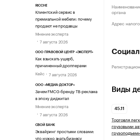
Наименование
RICCHE
Клиентский сервис в
органа
премиальной мебели: почему
Адрес налого
продают не продавцы
Мнение эксперта
7 августа 2026
Социал
ООО ПРАВОВОЙ ЦЕНТР «ЭКСПЕРТ»
Как взыскать ущерб,
причиненный дропперами
Регистрацио
Кейс
7 августа 2026
ООО «МЕДИА-ДОКТОР»
Виды д
Зачем FMCG-бренду ТВ-реклама
в эпоху диджитал
Мнение эксперта
45.11
7 августа 2026
Торговля лег
грузовыми а
СВОЙ БАНК
Эквайринг простыми словами:
грузоподъем
что нужно знать бизнесу