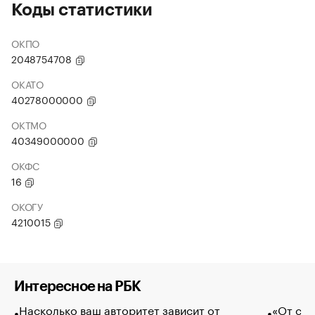
Коды статистики
ОКПО
2048754708
ОКАТО
40278000000
ОКТМО
40349000000
ОКФС
16
ОКОГУ
4210015
Интересное на РБК
Насколько ваш авторитет зависит от
«От спо