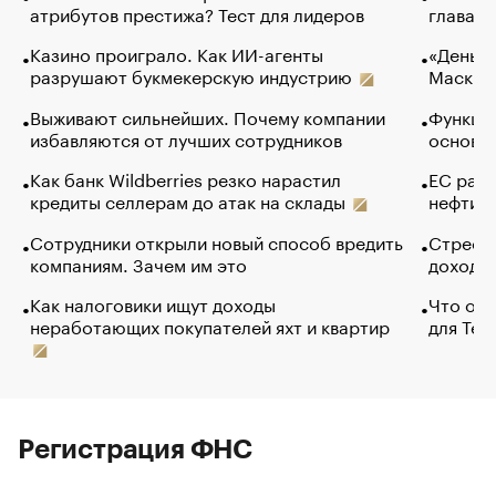
атрибутов престижа? Тест для лидеров
глава к
Казино проиграло. Как ИИ-агенты
«Деньги
разрушают букмекерскую индустрию
Маск в 
Выживают сильнейших. Почему компании
Функции
избавляются от лучших сотрудников
основ э
Как банк Wildberries резко нарастил
ЕС раз
кредиты селлерам до атак на склады
нефти —
Сотрудники открыли новый способ вредить
Стресс 
компаниям. Зачем им это
доходов
Как налоговики ищут доходы
Что обв
неработающих покупателей яхт и квартир
для Tel
Регистрация ФНС