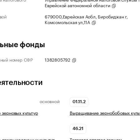
Еврейской автономной области
вой
679000,Еврейская Аобл, Биробиджан г,
Комсомольская ул,11А
ьные фонды
нный номер СФР
1382805792
еятельности
01.11.2
ОСНОВНОЙ
 зерновых культур
Выращивание зернобобовых куль
46.21
 семян масличных культур
Торговля оптовая зерном,