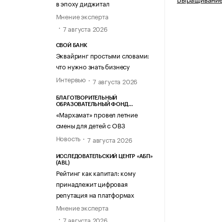
в эпоху диджитал
Мнение эксперта
7 августа 2026
СВОЙ БАНК
Эквайринг простыми словами:
что нужно знать бизнесу
Интервью
7 августа 2026
БЛАГОТВОРИТЕЛЬНЫЙ
ОБРАЗОВАТЕЛЬНЫЙ ФОНД
«МАРХАМАТ»
«Мархамат» провел летние
смены для детей с ОВЗ
Новость
7 августа 2026
ИССЛЕДОВАТЕЛЬСКИЙ ЦЕНТР «АБП»
(ABL)
Рейтинг как капитал: кому
принадлежит цифровая
репутация на платформах
Мнение эксперта
7 августа 2026