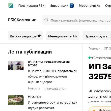
Подписка на РБК
Инвестиции
Мероприятия
Отр
Спорт
Школа управления РБК
РБК Образование
РБ
РБК Компании
Город
Стиль
Крипто
РБК Бизнес-среда
Дискусси
Выбор редакции
Менеджмент и HR
Право и бухгал
Спецпроекты СПб
Конференции СПб
Спецпроекты
Главная
ИП З
Технологии и медиа
Финансы
Рынок наличной валют
Лента публикаций
ДЕЙСТВУЕТ
ОБНО
КОНСАЛТИНГОВАЯ КОМПАНИЯ
ИП З
BITOBE
В Лектории BITOBE представили
3257
обновленный инструмент
оценки лидеров
Новость
8 августа 2026
ИП Заозерски
деятельност
VPROEKTE
Данные получен
Управление строительством: как
студия реализует
Информац