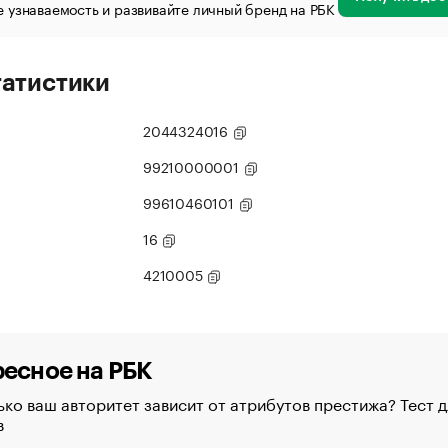
 узнаваемость и развивайте личный бренд на РБК
татистики
2044324016
99210000001
99610460101
16
4210005
есное на РБК
ко ваш авторитет зависит от атрибутов престижа? Тест д
в