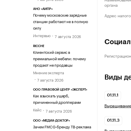
органа
АНО «АИПР»
Почему московские зарядные
Адрес налого
станции работают не в полную
силу
Интервью
7 августа 2026
Социал
RICCHE
Клиентский сервис в
Регистрацио
премиальной мебели: почему
продают не продавцы
Мнение эксперта
Виды д
7 августа 2026
ООО ПРАВОВОЙ ЦЕНТР «ЭКСПЕРТ»
Как взыскать ущерб,
01.11.1
причиненный дропперами
Выращивание
Кейс
7 августа 2026
01.11.3
ООО «МЕДИА-ДОКТОР»
Зачем FMCG-бренду ТВ-реклама
Выращивание