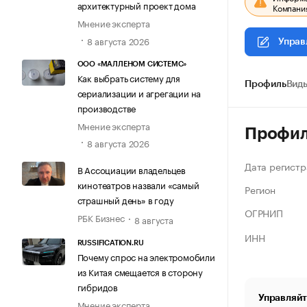
архитектурный проект дома
Компания
Мнение эксперта
8 августа 2026
Управ
ООО «МАЛЛЕНОМ СИСТЕМС»
Как выбрать систему для
Профиль
Виды
сериализации и агрегации на
производстве
Мнение эксперта
Профи
8 августа 2026
Дата регистр
В Ассоциации владельцев
кинотеатров назвали «самый
Регион
страшный день» в году
ОГРНИП
РБК Бизнес
8 августа
ИНН
RUSSIFICATION.RU
Почему спрос на электромобили
из Китая смещается в сторону
гибридов
Управляйт
Мнение эксперта