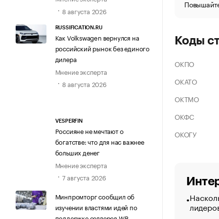
Повышайте
8 августа 2026
RUSSIFICATION.RU
Как Volkswagen вернулся на
Коды с
российский рынок без единого
дилера
ОКПО
Мнение эксперта
ОКАТО
8 августа 2026
ОКТМО
ОКФС
VESPERFIN
Россияне не мечтают о
ОКОГУ
богатстве: что для нас важнее
больших денег
Мнение эксперта
7 августа 2026
Интер
Насколь
Минпромторг сообщил об
лидеро
изучении властями идей по
поддержке селлеров WB