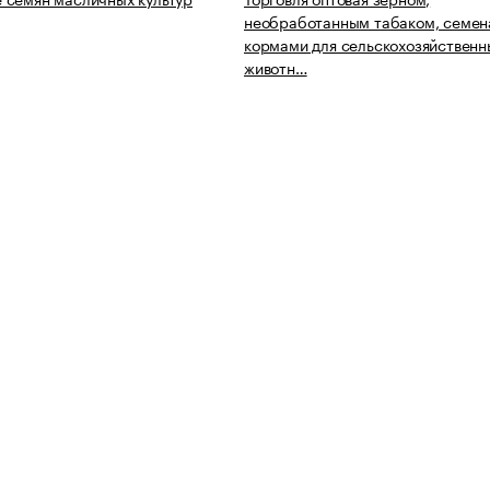
необработанным табаком, семен
кормами для сельскохозяйственн
животн…