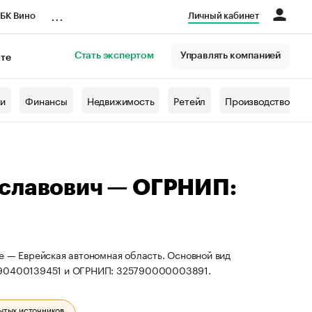
...
БК Вино
Личный кабинет
Стать экспертом
Управлять компанией
кте
азета
жи
Финансы
Недвижимость
Ретейл
Производство
иславович — ОГРНИП:
е — Еврейская автономная область. Основной вид
 790400139451 и ОГРНИП: 325790000003891.
ытых источников.