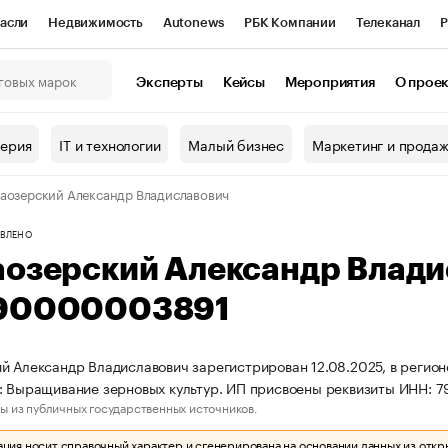
асли
Недвижимость
Autonews
РБК Компании
Телеканал
Р
К Курсы
РБК Life
Тренды
Визионеры
Национальные проекты
Эксперты
Кейсы
Мероприятия
О прое
онный клуб
Исследования
Кредитные рейтинги
Франшизы
Г
терия
IT и технологии
Малый бизнес
Маркетинг и прода
Проверка контрагентов
Политика
Экономика
Бизнес
аозерский Александр Владиславович
ы
ВЛЕНО
аозерский Александр Влад
90000003891
й Александр Владиславович зарегистрирован 12.08.2025, в регион
и: Выращивание зерновых культур. ИП присвоены реквизиты ИНН:
ы из публичных государственных источников.
ия носит справочный характер и сгенерирована на основании данных из откр