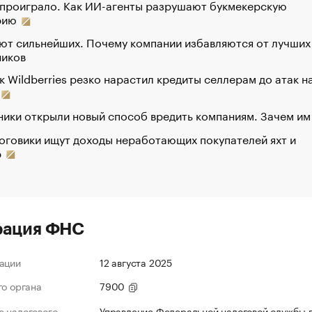
 проиграло. Как ИИ-агенты разрушают букмекерскую
рию
ют сильнейших. Почему компании избавляются от лучших
ников
к Wildberries резко нарастил кредиты селлерам до атак н
ики открыли новый способ вредить компаниям. Зачем им
оговики ищут доходы неработающих покупателей яхт и
р
рация ФНС
ации
12 августа 2025
го органа
7900
 налогового
Управление Федеральной налоговой службы 