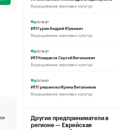
Выращивание зерновых культур
ДЕЙСТВУЕТ
ИП Гурин Андрей Юрьевич
Выращивание зерновых культур
ДЕЙСТВУЕТ
ИП Намдаков Сергей Витальевич
Выращивание зерновых культур
ДЕЙСТВУЕТ
ИП Гришанова Ирина Витальевна
Выращивание зерновых культур
ля
«От спорта тело стареет иначе». Как живет глава ко
Другие предприниматели в
создавшей GTA
регионе — Еврейская