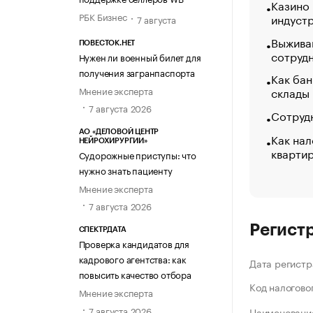
Казино
РБК Бизнес
индуст
7 августа
Выжива
ПОВЕСТОК.НЕТ
сотруд
Нужен ли военный билет для
получения загранпаспорта
Как бан
Мнение эксперта
склады
7 августа 2026
Сотрудн
АО «ДЕЛОВОЙ ЦЕНТР
Как нал
НЕЙРОХИРУРГИИ»
кварти
Судорожные приступы: что
нужно знать пациенту
Мнение эксперта
7 августа 2026
Регист
СПЕКТРДАТА
Проверка кандидатов для
кадрового агентства: как
Дата регистр
повысить качество отбора
Код налогово
Мнение эксперта
7 августа 2026
Наименование