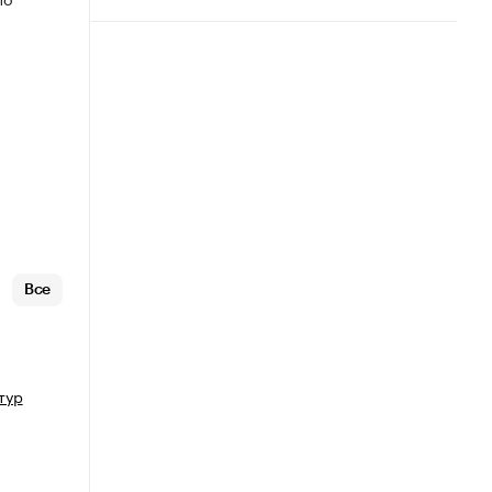
Все
тур