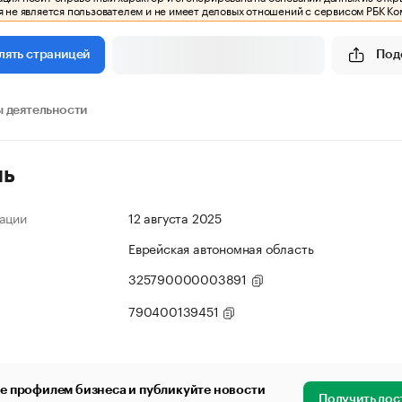
 не является пользователем и не имеет деловых отношений с сервисом РБК Ко
Под
лять страницей
 деятельности
ль
ации
12 августа 2025
Еврейская автономная область
325790000003891
790400139451
е профилем бизнеса и публикуйте новости
Получить дос